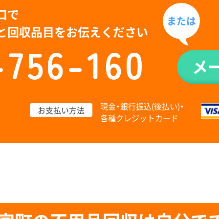
口で
または
と回収品目をお伝えください
-756-160
メ
現金・銀行振込(後払い)・
お支払い方法
各種クレジットカード