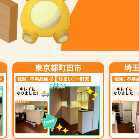
東京都町田市
埼
ン
依頼：
不用品回収
住まい：
一軒家
依頼：
不用
キレイに
キレイに
なりました！
なりました！
時間後
1