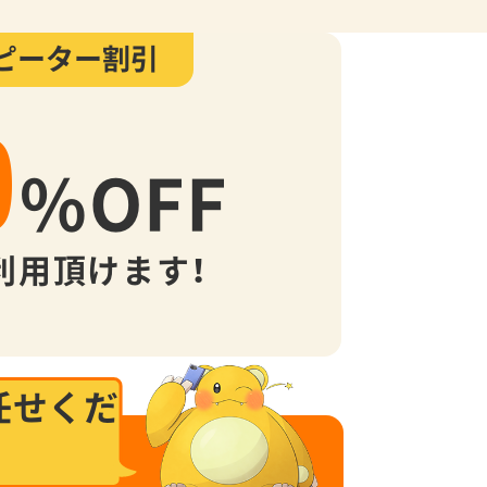
ピーター割引
0
%
OFF
利用頂けます！
任せくだ