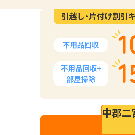
引越し・片付け割引
1
不用品回収
1
不用品回収+
部屋掃除
中郡二