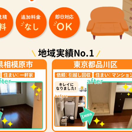
地域実績No.1
県相模原市
東京都品川区
住まい：
一軒家
依頼：
引越し回収
住まい：
マンショ
キレイに
なりました！
後
時間後
1