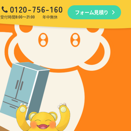
0120-756-160
フォーム見積り
品回収
生前・遺品整理
引越しゴミ回収
ゴミ屋敷
受付時間
8:00〜21:00
年中無休