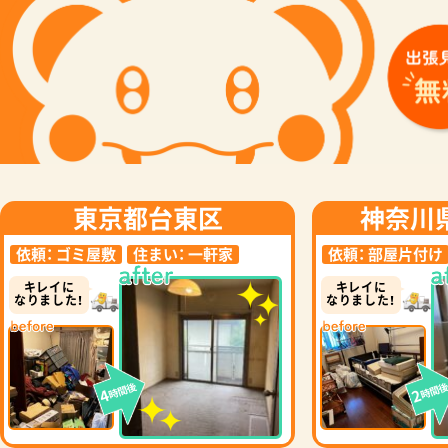
東京都台東区
神奈川
依頼：
ゴミ屋敷
住まい：
一軒家
依頼：
部屋片付け
キレイに
キレイに
なりました！
なりました！
時間後
時間
4
2