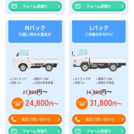
フォーム見積り
フォーム見積り
Mパック
Lパック
引越し時の大量処分
ご夫婦の片付けに
1.5tトラック
間取り：1DK
2tトラック平
間取り：2DK
目安：3㎥
大型の家具家電
目安：5㎥
家族の不用品
円〜
円〜
27,800
34,800
24,800
31,800
円〜
円〜
コミコミ
コミコミ
価格
価格
電話で問い合わせ
電話で問い合わせ
フォーム見積り
フォーム見積り