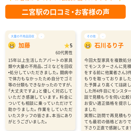
二宮駅の口コミ・お客様の声
大量の不用品回収
-
その他
-
加藤
石川るり子
5
60代男性
15年以上生活したアパートの家具
今回大型家具を複数処
類や大量の不用品、ゴミなどを回収
でモンスターさんに見
•処分していただきました。闘病中
をする前に他業者さん3
で体力もなかったため自分でゴミ
もりを取っておりまし
等の分類もできなかったのですが、
た予算より高くて躊躇
「大丈夫ですよ」と優しく対応して
した所4件目にモンスタ
いただき感謝しています。料金に
話で見積もりを伺い比較
ついても相談に乗っていただけて
お安い適正価格を提示
助かりました。作業をしていただ
ました
いたスタッフの皆さま、本当にあり
実際に訪問で再見積も
がとうございました。
ても最初の価格どおり
下さり正直で感謝してま