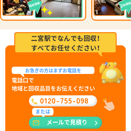
時間後
時間
4
2
二宮駅でなんでも回収！
すべてお任せください！
お急ぎの方は
まずお電話を
電話口で
地域と回収品目をお伝えください
0120-755-098
または
メールで見積り