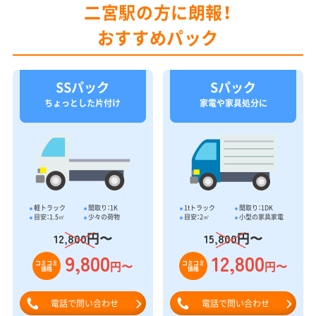
二宮駅の方に朗報！
おすすめパック
SSパック
Sパック
ちょっとした片付け
家電や家具処分に
軽トラック
間取り：1K
1tトラック
間取り：1DK
目安：1.5㎥
少々の荷物
目安：2㎥
小型の家具家電
円〜
円〜
12,800
15,800
9,800
12,800
円〜
円〜
コミコミ
コミコミ
価格
価格
電話で問い合わせ
電話で問い合わせ