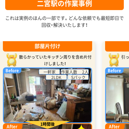
二宮駅の作業事例
これは実例のほんの一部です。どんな依頼でも最短即日で
回収・解決いたします！
部屋片付け
散らかっていたキッチン周りを含め片付
引
けしました！
Before
Before
一軒家
作業人数 2人
2LDK
Sパック
1時間後
After
After