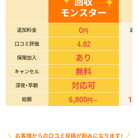
回収
モンスター
0
追加料金
追
円
4.82
口コミ評価
あり
保険加入
無料
キャンセル
対応可
深夜・早朝
6,800
14
総額
円～
お客様からの口コミ投稿が励みになります！