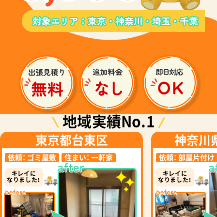
地域実績No.1
東京都台東区
神奈川
依頼：
ゴミ屋敷
住まい：
一軒家
依頼：
部屋片付け
キレイに
キレイに
なりました！
なりました！