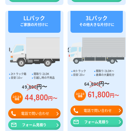
LLパック
3Lパック
ご家族の片付けに
その他大きな片付けに
4tトラック
間取り：3LDK〜
2tトラック箱
間取り：2LDK
目安：20㎥
倉庫の大量処分
目安：10㎥
引越し時の不用品
円〜
64,800
円〜
49,800
61,800
44,800
円〜
コミコミ
価格
円〜
コミコミ
価格
電話で問い合わせ
電話で問い合わせ
フォーム見積り
フォーム見積り