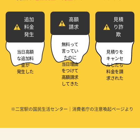
追加
高額
見積
料金
請求
り詐
発生
欺
無料って
言ってい
当日高額
見積りを
たのに
な追加料
キャンセ
当日理由
金が
ルしたら
をつけて
発生した
料金を請
高額請求
求された
してきた
※二宮駅の国民生活センター｜消費者庁の注意喚起ページより