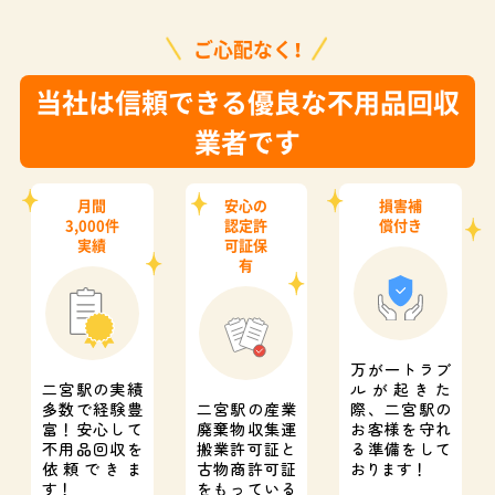
ご心配なく！
当社は信頼できる優良な不用品回収
業者です
月間
安心の
損害補
3,000件
認定許
償付き
実績
可証保
有
万が一トラブ
二宮駅の実績
ルが起きた
多数で経験豊
二宮駅の産業
際、
二宮駅の
富！
安心して
廃棄物収集運
お客様を守れ
不用品回収を
搬業許可証と
る準備をして
依頼できま
古物商許可証
おります！
す！
をもっている