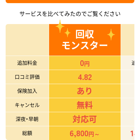
サービスを比べてみたのでご覧ください
回収
モンスター
0
追加料金
追
円
4.82
口コミ評価
あり
保険加入
無料
キャンセル
対応可
深夜・早朝
6,800
14
総額
円～