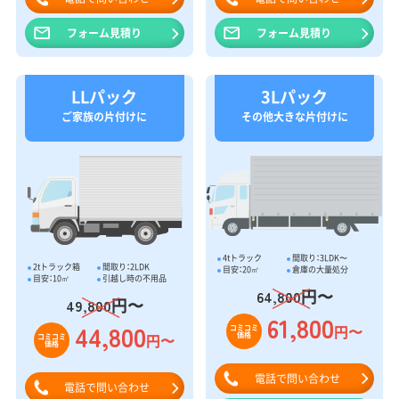
フォーム見積り
フォーム見積り
LLパック
3Lパック
ご家族の片付けに
その他大きな片付けに
4tトラック
間取り：3LDK〜
2tトラック箱
間取り：2LDK
目安：20㎥
倉庫の大量処分
目安：10㎥
引越し時の不用品
円〜
64,800
円〜
49,800
61,800
44,800
円〜
コミコミ
価格
円〜
コミコミ
価格
電話で問い合わせ
電話で問い合わせ