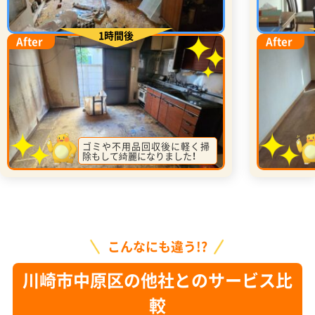
1時間後
After
After
ゴミや不用品回収後に軽く掃
除もして綺麗になりました！
こんなにも違う!?
川崎市中原区の他社とのサービス比
較