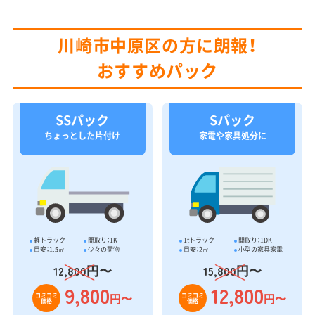
川崎市中原区の方に朗報！
おすすめパック
SSパック
Sパック
ちょっとした片付け
家電や家具処分に
軽トラック
間取り：1K
1tトラック
間取り：1DK
目安：1.5㎥
少々の荷物
目安：2㎥
小型の家具家電
円〜
円〜
12,800
15,800
9,800
12,800
円〜
円〜
コミコミ
コミコミ
価格
価格