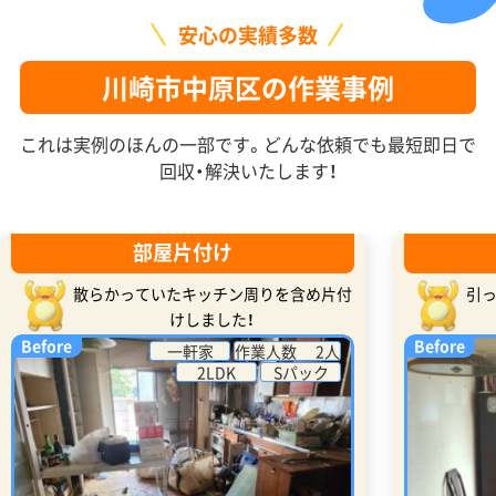
安心の実績多数
川崎市中原区の作業事例
これは実例のほんの一部です。どんな依頼でも最短即日で
回収・解決いたします！
部屋片付け
散らかっていたキッチン周りを含め片付
引
けしました！
Before
Before
一軒家
作業人数 2人
2LDK
Sパック