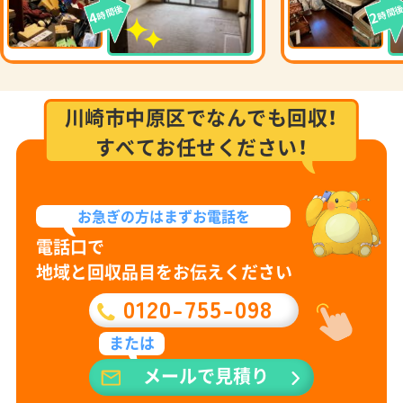
時間後
時間
4
2
川崎市中原区でなんでも回収！
すべてお任せください！
お急ぎの方は
まずお電話を
電話口で
地域と回収品目をお伝えください
0120-755-098
または
メールで見積り