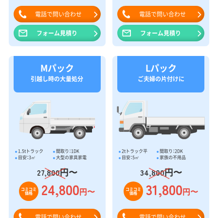
電話で問い合わせ
電話で問い合わせ
フォーム見積り
フォーム見積り
Mパック
Lパック
引越し時の大量処分
ご夫婦の片付けに
1.5tトラック
間取り：1DK
2tトラック平
間取り：2DK
目安：3㎥
大型の家具家電
目安：5㎥
家族の不用品
円〜
円〜
27,800
34,800
24,800
31,800
円〜
円〜
コミコミ
コミコミ
価格
価格
電話で問い合わせ
電話で問い合わせ