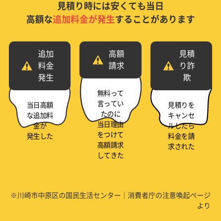
見積り時には安くても当日
高額な
追加料金が発生
することがあります
追加
高額
見積
料金
請求
り詐
発生
欺
無料って
言ってい
当日高額
見積りを
たのに
な追加料
キャンセ
当日理由
金が
ルしたら
をつけて
発生した
料金を請
高額請求
求された
してきた
※川崎市中原区の国民生活センター｜消費者庁の注意喚起ページ
より