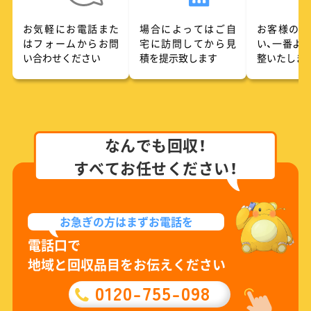
お気軽にお電話また
場合によってはご自
お客様のご
はフォームからお問
宅に訪問してから見
い、一番よ
い合わせください
積を提示致します
整いたしま
なんでも回収！
すべてお任せください！
お急ぎの方は
まずお電話を
電話口で
地域と回収品目をお伝えください
0120-755-098