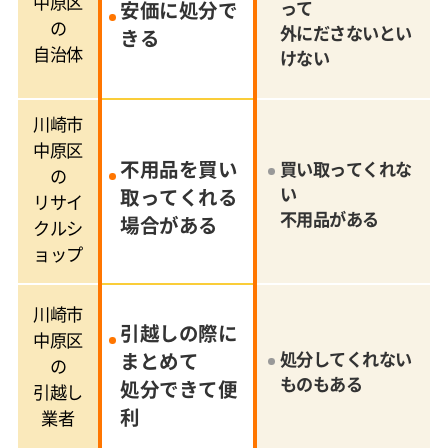
中原区
安価に処分で
って
の
外にださないとい
きる
自治体
けない
川崎市
中原区
不用品を買い
買い取ってくれな
の
い
取ってくれる
リサイ
不用品がある
場合がある
クルシ
ョップ
川崎市
引越しの際に
中原区
まとめて
処分してくれない
の
ものもある
処分できて便
引越し
利
業者