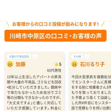
お客様からの口コミ投稿が励みになります！
川崎市中原区の口コミ・お客様の声
大量の不用品回収
-
その他
-
加藤
石川るり子
5
60代男性
15年以上生活したアパートの家具
今回大型家具を複数処
類や大量の不用品、ゴミなどを回収
でモンスターさんに見
•処分していただきました。闘病中
をする前に他業者さん3
で体力もなかったため自分でゴミ
もりを取っておりまし
等の分類もできなかったのですが、
た予算より高くて躊躇
「大丈夫ですよ」と優しく対応して
した所4件目にモンスタ
いただき感謝しています。料金に
話で見積もりを伺い比較