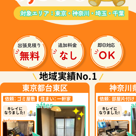
地域実績No.1
東京都台東区
神奈川
依頼：
ゴミ屋敷
住まい：
一軒家
依頼：
部屋片付け
キレイに
キレイに
なりました！
なりました！