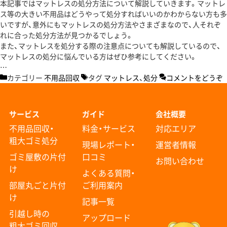
本記事ではマットレスの処分方法について解説していきます。マットレ
ス等の大きい不用品はどうやって処分すればいいのかわからない方も多
いですが、意外にもマットレスの処分方法やさまざまなので、人それぞ
れに合った処分方法が見つかるでしょう。
また、マットレスを処分する際の注意点についても解説しているので、
マットレスの処分に悩んでいる方はぜひ参考にしてください。
…
カテゴリー
不用品回収
タグ
マットレス
、
処分
コメントをどうぞ
サービス
ガイド
会社概要
不用品回収・
料金・サービス
対応エリア
粗大ゴミ処分
現場レポート・
運営者情報
ゴミ屋敷の片付
口コミ
お問い合わせ
け
よくある質問・
部屋丸ごと片付
ご利用案内
け
記事一覧
引越し時の
アップロード
粗大ゴミ回収