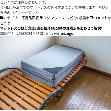
どいくつか注意点があります。
今回は、横浜市でのマットレスの処分方法について解説します。各処分
方法のポイントやマット…
カテゴリー
不用品回収
タグ
マットレス
、
処分
、
横浜市
コメントを
どうぞ
マットレスの処分方法7選を紹介！処分時の注意点もあわせて解説！
2024年4月25日
2024年3月31日
by
wri_mizuguti