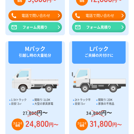
価格
価格
電話で問い合わせ
電話で問い合わせ
フォーム見積り
フォーム見積り
Mパック
Lパック
引越し時の大量処分
ご夫婦の片付けに
1.5tトラック
間取り：1LDK
2tトラック平
間取り：2DK
目安：3㎥
大型の家具家電
目安：5㎥
家族の不用品
円〜
円〜
27,800
34,800
24,800
31,800
円〜
円〜
コミコミ
コミコミ
価格
価格