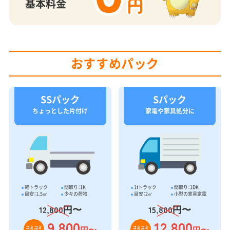
円
基本料金
おすすめパック
SSパック
Sパック
ちょっとした片付け
家電や家具処分に
軽トラック
間取り：1K
1tトラック
間取り：1DK
目安：1.5㎥
少々の荷物
目安：2㎥
小型の家具家電
円〜
円〜
12,800
15,800
9,800
12,800
円〜
円〜
コミコミ
コミコミ