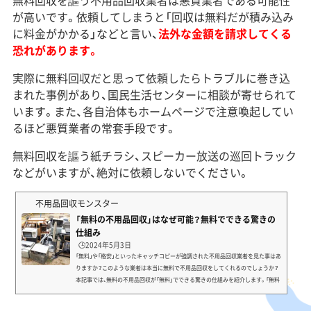
無料回収を謳う不用品回収業者は悪質業者である可能性
が高いです。依頼してしまうと「回収は無料だが積み込み
に料金がかかる」などと言い、
法外な金額を請求してくる
恐れがあります。
実際に無料回収だと思って依頼したらトラブルに巻き込
まれた事例があり、国民生活センターに相談が寄せられて
います。また、各自治体もホームページで注意喚起してい
るほど悪質業者の常套手段です。
無料回収を謳う紙チラシ、スピーカー放送の巡回トラック
などがいますが、絶対に依頼しないでください。
不用品回収モンスター
「無料の不用品回収」はなぜ可能？無料でできる驚きの
仕組み
🕒️2024年5月3日
「無料」や「格安」といったキャッチコピーが強調された不用品回収業者を見た事はあ
りますか？このような業者は本当に無料で不用品回収をしてくれるのでしょうか？
本記事では、無料の不用品回収が「無料」でできる驚きの仕組みを紹介します。「無料
の不用品回収業者」の正体は悪徳業者実は、「無料の不用品回収業者」の正体は違法な
悪徳業者です。しかも、「無料で何でも回収します！」、「365日いつでも回収に参りま