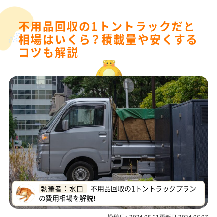
不用品回収の1トントラックだと
相場はいくら？積載量や安くする
コツも解説
執筆者 ： 水口
不用品回収の1トントラックプラン
の費用相場を解説！