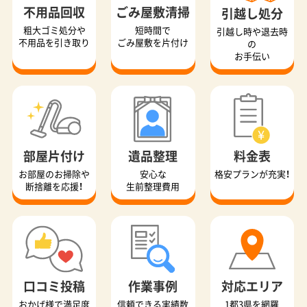
不用品回収
ごみ屋敷清掃
引越し処分
粗大ゴミ処分や
短時間で
引越し時や退去時
不用品を引き取り
ごみ屋敷を片付け
の
お手伝い
部屋片付け
遺品整理
料金表
お部屋のお掃除や
安心な
格安プランが充実！
断捨離を応援！
生前整理費用
口コミ投稿
作業事例
対応エリア
おかげ様で満足度
信頼できる実績数
1都3県を網羅