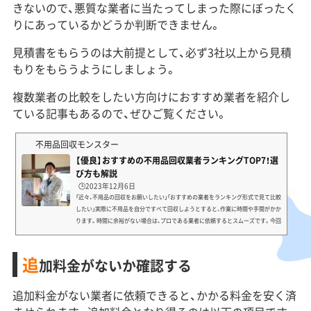
きないので、悪質な業者に当たってしまった際にぼったく
りにあっているかどうか判断できません。
見積書をもらうのは大前提として、必ず3社以上から見積
もりをもらうようにしましょう。
複数業者の比較をしたい方向けにおすすめ業者を紹介し
ている記事もあるので、ぜひご覧ください。
不用品回収モンスター
【優良】おすすめの不用品回収業者ランキングTOP7！選
び方も解説
🕒️2023年12月6日
「近々、不用品の回収をお願いしたい」「おすすめの業者をランキング形式で見て比較
したい」実際に不用品を自分ですべて回収しようとすると、作業に時間や手間がかか
ります。時間に余裕がない場合は、プロである業者に依頼するとスムーズです。今回
の記事ではおすすめの業者を探したいというあなたに、以下の情報を解説します。
不用品回収業者を使うメリット おすすめの不用品回収業者ランキング 不用品回収
追
業者の選び方 不用品回収業者に関するFAQ「引っ越しや大掃除の手間をなるべく減
加料金がないか確認する
らしたい」「優良で信頼性のある業者を選び...
追加料金がない業者に依頼できると、かかる料金を安く済