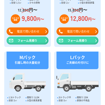
目安：1.5㎥
少々の荷物
目安：2㎥
小型の家具家電
円〜
円〜
12,800
15,800
9,800
12,800
円〜
円〜
コミコミ
コミコミ
価格
価格
電話で問い合わせ
電話で問い合わせ
フォーム見積り
フォーム見積り
Mパック
Lパック
引越し時の大量処分
ご夫婦の片付けに
1.5tトラック
間取り：1LDK
2tトラック平
間取り：2DK
目安：3㎥
大型の家具家電
目安：5㎥
家族の不用品