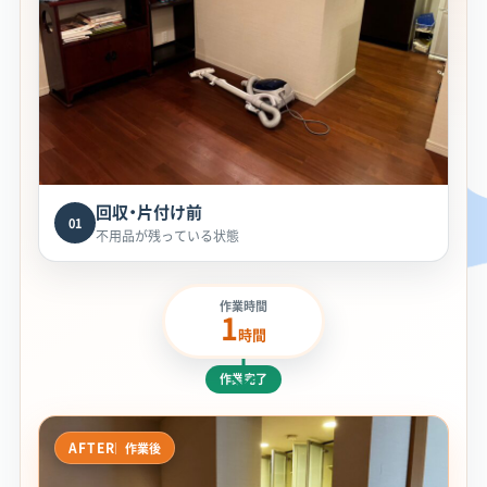
回収・片付け前
01
不用品が残っている状態
作業時間
1
時間
作業完了
AFTER
作業後