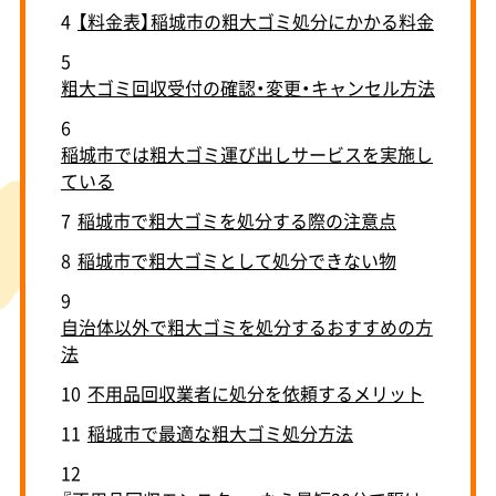
4
【料金表】稲城市の粗大ゴミ処分にかかる料金
5
粗大ゴミ回収受付の確認・変更・キャンセル方法
6
稲城市では粗大ゴミ運び出しサービスを実施し
ている
7
稲城市で粗大ゴミを処分する際の注意点
8
稲城市で粗大ゴミとして処分できない物
9
自治体以外で粗大ゴミを処分するおすすめの方
法
10
不用品回収業者に処分を依頼するメリット
11
稲城市で最適な粗大ゴミ処分方法
12