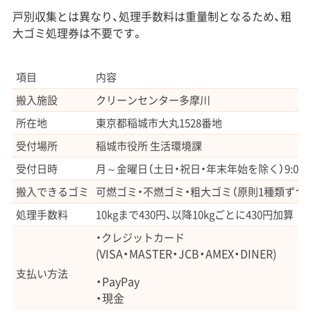
戸別収集とは異なり、処理手数料は重量制となるため、粗
大ゴミ処理券は不要です。
項目
内容
搬入施設
クリーンセンター多摩川
所在地
東京都稲城市大丸1528番地
受付場所
稲城市役所 生活環境課
受付日時
月～金曜日（土日・祝日・年末年始を除く）9:00～12:0
搬入できるゴミ
可燃ゴミ・不燃ゴミ・粗大ゴミ（原則1種類ずつ
処理手数料
10kgまで430円、以降10kgごとに430円加算
・クレジットカード
(VISA・MASTER・JCB・AMEX・DINER)
支払い方法
・PayPay
・現金