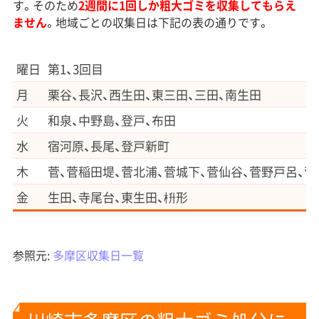
す。そのため
2週間に1回しか粗大ゴミを収集してもらえ
ません
。地域ごとの収集日は下記の表の通りです。
曜日
第1、3回目
月
栗谷、長沢、西生田、東三田、三田、南生田
火
和泉、中野島、登戸、布田
水
宿河原、長尾、登戸新町
木
菅、菅稲田堤、菅北浦、菅城下、菅仙谷、菅野戸呂、菅
金
生田、寺尾台、東生田、枡形
参照元:
多摩区収集日一覧