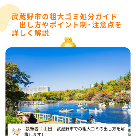
武蔵野市の粗大ゴミ処分ガイド
｜出し方やポイント制・注意点を
詳しく解説
執筆者 ： 山田
武蔵野市での粗大ゴミの出し方を解
説します！