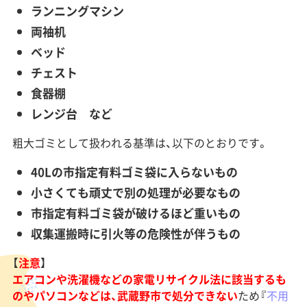
ランニングマシン
両袖机
ベッド
チェスト
食器棚
レンジ台 など
粗大ゴミとして扱われる基準は、以下のとおりです。
40Lの市指定有料ゴミ袋に入らないもの
小さくても頑丈で別の処理が必要なもの
市指定有料ゴミ袋が破けるほど重いもの
収集運搬時に引火等の危険性が伴うもの
【
注意
】
エアコンや洗濯機などの家電リサイクル法に該当するも
のやパソコンなどは、武蔵野市で処分できない
ため『
不用