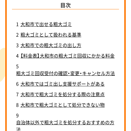
目次
1
大和市で出せる粗大ゴミ
2
粗大ゴミとして扱われる基準
3
大和市での粗大ゴミの出し方
4
【料金表】大和市の粗大ゴミ回収にかかる料金
5
粗大ゴミ回収受付の確認・変更・キャンセル方法
6
大和市ではゴミ出し支援サポートがある
7
大和市で粗大ゴミを処分する際の注意点
8
大和市で粗大ゴミとして処分できない物
9
自治体以外で粗大ゴミを処分するおすすめの方
法