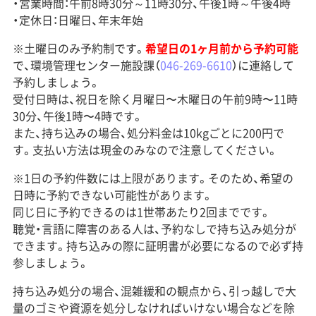
・営業時間：午前8時30分～11時30分、午後1時～午後4時
・定休日：日曜日、年末年始
※土曜日のみ予約制です。
希望日の1ヶ月前から予約可能
で、環境管理センター施設課（
046-269-6610
）に連絡して
予約しましょう。
受付日時は、祝日を除く月曜日〜木曜日の午前9時〜11時
30分、午後1時〜4時です。
また、持ち込みの場合、処分料金は10kgごとに200円で
す。支払い方法は現金のみなので注意してください。
※1日の予約件数には上限があります。そのため、希望の
日時に予約できない可能性があります。
同じ日に予約できるのは1世帯あたり2回までです。
聴覚・言語に障害のある人は、予約なしで持ち込み処分が
できます。持ち込みの際に証明書が必要になるので必ず持
参しましょう。
持ち込み処分の場合、混雑緩和の観点から、引っ越しで大
量のゴミや資源を処分しなければいけない場合などを除