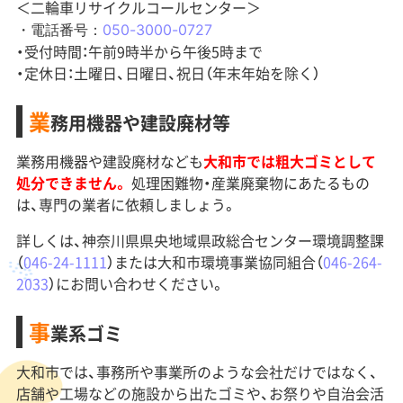
＜二輪車リサイクルコールセンター＞
・電話番号：
050-3000-0727
・受付時間：午前9時半から午後5時まで
・定休日：土曜日、日曜日、祝日（年末年始を除く）
業
務用機器や建設廃材等
業務用機器や建設廃材なども
大和市では粗大ゴミとして
処分できません。
処理困難物・産業廃棄物にあたるもの
は、専門の業者に依頼しましょう。
詳しくは、神奈川県県央地域県政総合センター環境調整課
（
046-24-1111
）または大和市環境事業協同組合（
046-264-
2033
）にお問い合わせください。
事
業系ゴミ
大和市では、事務所や事業所のような会社だけではなく、
店舗や工場などの施設から出たゴミや、お祭りや自治会活