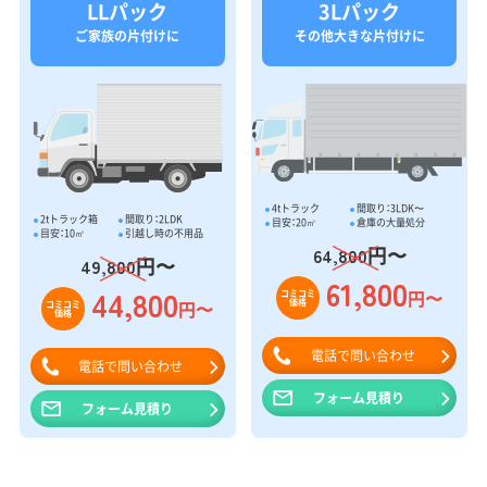
LLパック
3Lパック
ご家族の片付けに
その他大きな片付けに
4tトラック
間取り：3LDK〜
2tトラック箱
間取り：2LDK
目安：20㎥
倉庫の大量処分
目安：10㎥
引越し時の不用品
円〜
64,800
円〜
49,800
61,800
44,800
円〜
コミコミ
価格
円〜
コミコミ
価格
電話で問い合わせ
電話で問い合わせ
フォーム見積り
フォーム見積り