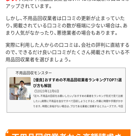
アップされています。
しかし、不用品回収業者は口コミの更新が止まっていた
り、掲載されている口コミの数が極端に少ない場合は、あ
まり人気がなかったり、悪徳業者の場合もあります。
実際に利用した人からの口コミは、会社の評判に直結する
ので、できるだけ良い口コミがたくさん掲載されている不
用品回収業者を選びましょう。
不用品回収モンスター
【優良】おすすめの不用品回収業者ランキングTOP7！選
び方も解説
🕒️2023年12月6日
「近々、不用品の回収をお願いしたい」「おすすめの業者をランキング形式で見て比較
したい」実際に不用品を自分ですべて回収しようとすると、作業に時間や手間がかか
ります。時間に余裕がない場合は、プロである業者に依頼するとスムーズです。今回
の記事ではおすすめの業者を探したいというあなたに、以下の情報を解説します。
不用品回収業者を使うメリット おすすめの不用品回収業者ランキング 不用品回収
業者の選び方 不用品回収業者に関するFAQ「引っ越しや大掃除の手間をなるべく減
らしたい」「優良で信頼性のある業者を選び...