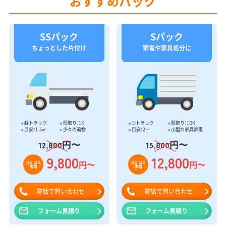
おすすめパック
SSパック
Sパック
ちょっとした片付け
家電や家具処分に
軽トラック
間取り：1K
1tトラック
間取り：1DK
目安：1.5㎥
少々の荷物
目安：2㎥
小型の家具家電
円〜
円〜
12,800
15,800
9,800
12,800
円〜
円〜
コミコミ
コミコミ
価格
価格
電話で問い合わせ
電話で問い合わせ
フォーム見積り
フォーム見積り