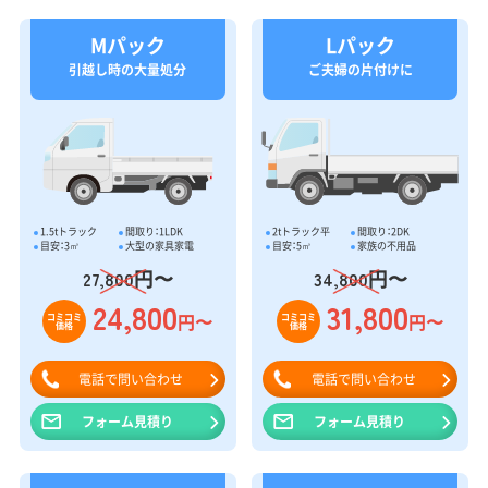
Mパック
Lパック
引越し時の大量処分
ご夫婦の片付けに
1.5tトラック
間取り：1LDK
2tトラック平
間取り：2DK
目安：3㎥
大型の家具家電
目安：5㎥
家族の不用品
円〜
円〜
27,800
34,800
24,800
31,800
円〜
円〜
コミコミ
コミコミ
価格
価格
電話で問い合わせ
電話で問い合わせ
フォーム見積り
フォーム見積り