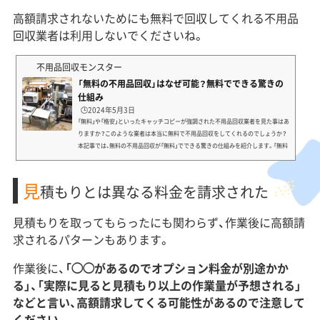
高額請求されないためにも無料で回収してくれる不用品
回収業者は利用しないでくださいね。
不用品回収モンスター
「無料の不用品回収」はなぜ可能？無料でできる驚きの
仕組み
🕒️2024年5月3日
「無料」や「格安」といったキャッチコピーが強調された不用品回収業者を見た事はあ
りますか？このような業者は本当に無料で不用品回収をしてくれるのでしょうか？
本記事では、無料の不用品回収が「無料」でできる驚きの仕組みを紹介します。「無料
の不用品回収業者」の正体は悪徳業者実は、「無料の不用品回収業者」の正体は違法な
悪徳業者です。しかも、「無料で何でも回収します！」、「365日いつでも回収に参りま
見
す！」など、言葉巧みに騙しています。では、悪徳業者は一体どうやって利益を得てい
積もりとは異なる料金を請求された
るのでしょうか？次に、悪徳業者が...
見積もりを取ってもらったにも関わらず、作業後に高額請
求されるパターンもあります。
作業後に、
「◯◯があるのでオプション料金が別途かか
る」、「実際に見ると見積もり以上の作業量が予想される」
などと言い、高額請求してくる可能性があるので注意して
ください。