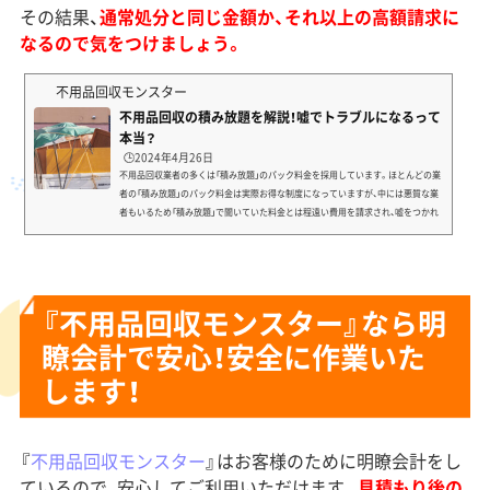
その結果、
通常処分と同じ金額か、それ以上の高額請求に
なるので気をつけましょう。
不用品回収モンスター
不用品回収の積み放題を解説！嘘でトラブルになるって
本当？
🕒️2024年4月26日
不用品回収業者の多くは「積み放題」のパック料金を採用しています。ほとんどの業
者の「積み放題」のパック料金は実際お得な制度になっていますが、中には悪質な業
者もいるため「積み放題」で聞いていた料金とは程遠い費用を請求され、嘘をつかれ
たとトラブルになってしまうケースもあるのが実情です。今回はそんな不用品回収
業者の積み放題について、利用するメリットや利用する際の注意点などについて解
説していきます。不用品回収の積み放題はお得？不用品回収の「積み放題」とは、多く
の不用品回収業者が取り入れているパック料金...
『不用品回収モンスター』なら明
瞭会計で安心！安全に作業いた
します！
『
不用品回収モンスター
』はお客様のために明瞭会計をし
ているので、安心してご利用いただけます。
見積もり後の