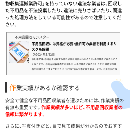
物収集運搬業許可」を持っていない違法な業者は、回収し
た不用品を不法投棄したり、違法に売りさばいたり、間違
った処理方法をし
ている可能性があるので注意してくだ
さい。
不用品回収モンスター
不用品回収には資格が必要！無許可の業者を利用するリ
スクも解説
🕒️2024年5月2日
本記事では、不用品を回収する際に必要な資格がわかるため、悪徳業者に騙されにく
くなります。 不用品回収業者を利用したい 悪徳業者に騙されたくない 無許可の業
者を利用するリスクが知りたい上記のお悩みを本記事で解決します。不用品回収の
際に無許可の業者を利用するリスクや、優良な業者を見極めるためにチェックした
いこともご紹介します。知らずに悪徳業者を利用しないためにも、最後までご覧く
作
ださい。不用品回収に資格は必要？不用品回収業を営む際には、古物商許可や産業廃
業実績があるか確認する
棄物収集運搬業許可などの有無をチェックしまし...
安全で健全な不用品回収業者を選ぶためには、作業実績の
有無も重要です。
作業実績が多いほど、不用品回収業者の
信頼に繋がります。
さらに、写真付きだと、目で見て成果が分かるのでおすす