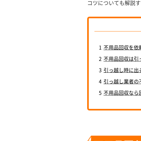
コツについても解説す
1
不用品回収を依
2
不用品回収は引
3
引っ越し時に出
4
引っ越し業者の
5
不用品回収なら