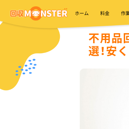
ホーム
料金
作
不用品
選！安