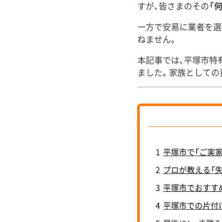
すが、皆さまのその
「
一方で安易に業者を選
ねません。
本記事では、平塚市特
ました。家族としての
1
平塚市で「ご実
2
プロが教える「
3
平塚市でおすす
4
平塚市での片付