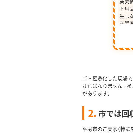
業実
不用
生し
産業
した
ゴミ屋敷化した現場で
ければなりません。膨
があります。
2.
市では回
平塚市のご実家（特に