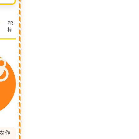
し
PR
枠
富な作