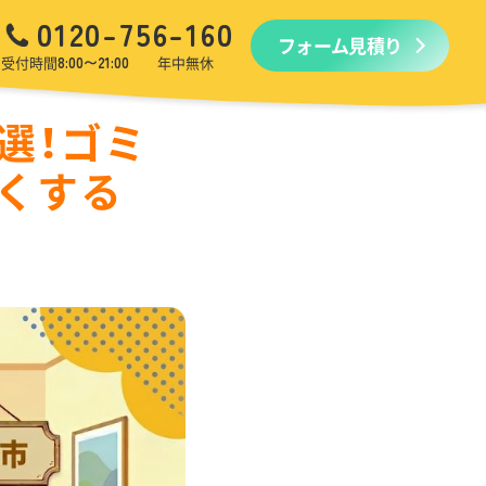
0120-756-160
フォーム見積り
品回収
生前・遺品整理
引越しゴミ回収
ゴミ屋敷
受付時間
8:00〜21:00
年中無休
選！ゴミ
くする