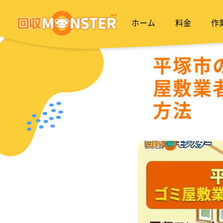
ホーム
料金
作
平塚市
屋敷業
方法