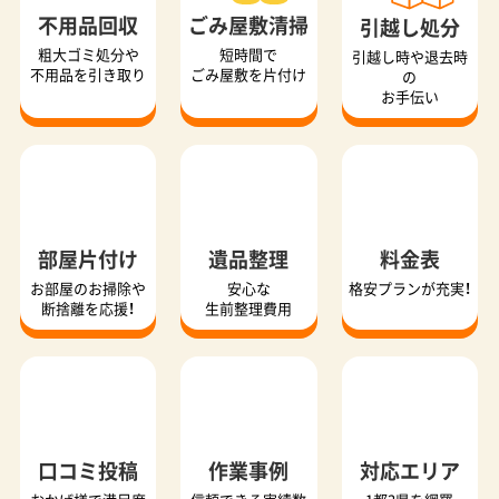
粗大ゴミ処分や
短時間で
引越し時や退去時
不用品を引き取り
ごみ屋敷を片付け
の
お手伝い
部屋片付け
遺品整理
料金表
お部屋のお掃除や
安心な
格安プランが充実！
断捨離を応援！
生前整理費用
口コミ投稿
作業事例
対応エリア
おかげ様で満足度
信頼できる実績数
1都3県を網羅
No.1