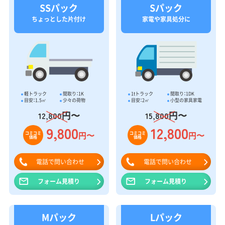
ちょっとした片付け
家電や家具処分に
軽トラック
間取り：1K
1tトラック
間取り：1DK
目安：1.5㎥
少々の荷物
目安：2㎥
小型の家具家電
円〜
円〜
12,800
15,800
9,800
12,800
円〜
円〜
コミコミ
コミコミ
価格
価格
電話で問い合わせ
電話で問い合わせ
フォーム見積り
フォーム見積り
Mパック
Lパック
引越し時の大量処分
ご夫婦の片付けに