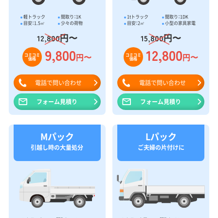
軽トラック
間取り：1K
1tトラック
間取り：1DK
目安：1.5㎥
少々の荷物
目安：2㎥
小型の家具家電
円〜
円〜
12,800
15,800
9,800
12,800
円〜
円〜
コミコミ
コミコミ
価格
価格
電話で問い合わせ
電話で問い合わせ
フォーム見積り
フォーム見積り
Mパック
Lパック
引越し時の大量処分
ご夫婦の片付けに