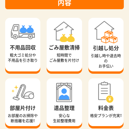
粗大ゴミ処分や
短時間で
引越し時や退去時
不用品を引き取り
ごみ屋敷を片付け
の
お手伝い
部屋片付け
遺品整理
料金表
お部屋のお掃除や
安心な
格安プランが充実！
断捨離を応援！
生前整理費用
口コミ投稿
作業事例
対応エリア
おかげ様で満足度
信頼できる実績数
1都3県を網羅
No.1