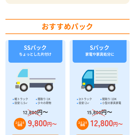
ちょっとした片付け
家電や家具処分に
軽トラック
間取り：1K
1tトラック
間取り：1DK
目安：1.5㎥
少々の荷物
目安：2㎥
小型の家具家電
円〜
円〜
12,800
15,800
9,800
12,800
円〜
円〜
コミコミ
コミコミ
価格
価格
電話で問い合わせ
電話で問い合わせ
フォーム見積り
フォーム見積り
Mパック
Lパック
引越し時の大量処分
ご夫婦の片付けに