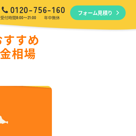
0120-756-160
フォーム見積り
品回収
生前・遺品整理
引越しゴミ回収
ゴミ屋敷
受付時間
8:00〜21:00
年中無休
おすすめ
料金相場