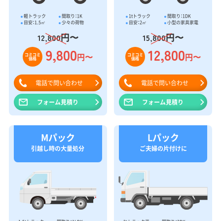
軽トラック
間取り：1K
1tトラック
間取り：1DK
目安：1.5㎥
少々の荷物
目安：2㎥
小型の家具家電
円〜
円〜
12,800
15,800
9,800
12,800
円〜
円〜
コミコミ
コミコミ
価格
価格
電話で問い合わせ
電話で問い合わせ
フォーム見積り
フォーム見積り
Mパック
Lパック
引越し時の大量処分
ご夫婦の片付けに