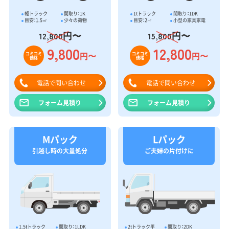
軽トラック
間取り：1K
1tトラック
間取り：1DK
目安：1.5㎥
少々の荷物
目安：2㎥
小型の家具家電
円〜
円〜
12,800
15,800
9,800
12,800
円〜
円〜
コミコミ
コミコミ
価格
価格
電話で問い合わせ
電話で問い合わせ
フォーム見積り
フォーム見積り
Mパック
Lパック
引越し時の大量処分
ご夫婦の片付けに
1.5tトラック
間取り：1LDK
2tトラック平
間取り：2DK