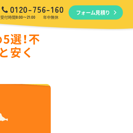
0120-756-160
フォーム見積り
品回収
生前・遺品整理
引越しゴミ回収
ゴミ屋敷
受付時間
8:00〜21:00
年中無休
5選！不
と安く