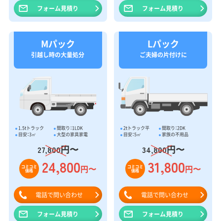
フォーム見積り
フォーム見積り
Mパック
Lパック
引越し時の大量処分
ご夫婦の片付けに
1.5tトラック
間取り：1LDK
2tトラック平
間取り：2DK
目安：3㎥
大型の家具家電
目安：5㎥
家族の不用品
円〜
円〜
27,800
34,800
24,800
31,800
円〜
円〜
コミコミ
コミコミ
価格
価格
電話で問い合わせ
電話で問い合わせ
フォーム見積り
フォーム見積り