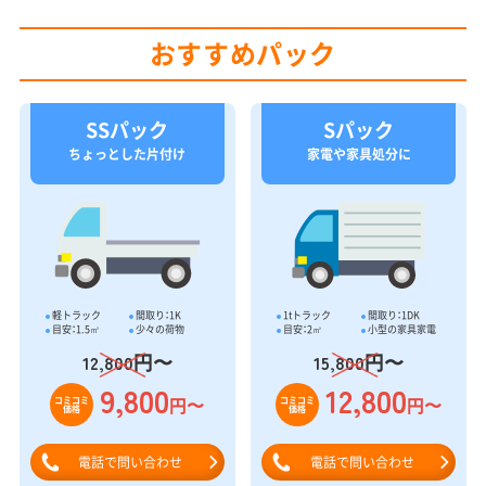
おすすめパック
SSパック
Sパック
ちょっとした片付け
家電や家具処分に
軽トラック
間取り：1K
1tトラック
間取り：1DK
目安：1.5㎥
少々の荷物
目安：2㎥
小型の家具家電
円〜
円〜
12,800
15,800
9,800
12,800
円〜
円〜
コミコミ
コミコミ
価格
価格
電話で問い合わせ
電話で問い合わせ