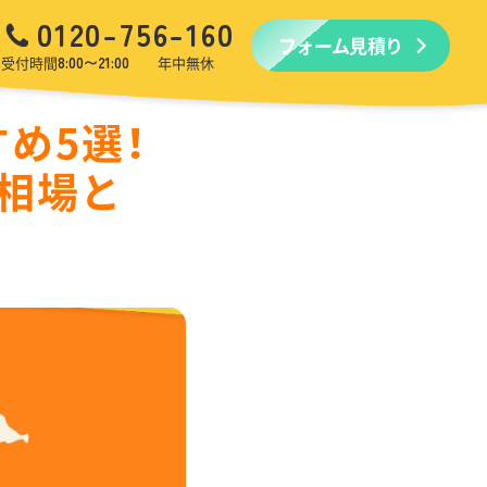
0120-756-160
フォーム見積り
品回収
生前・遺品整理
引越しゴミ回収
ゴミ屋敷
受付時間
8:00〜21:00
年中無休
め5選！
相場と