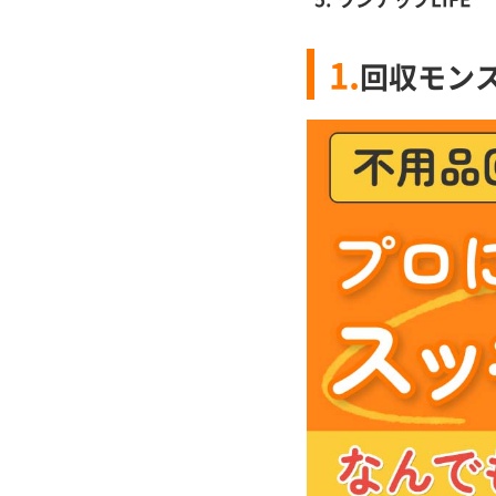
1.
回収モン