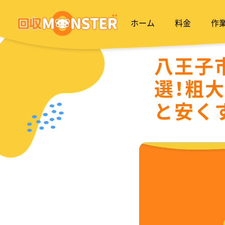
ホーム
料金
作
八王子
選！粗
と安く