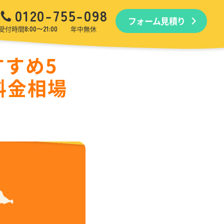
0120-755-098
フォーム見積り
品回収
生前・遺品整理
引越しゴミ回収
ゴミ屋敷
受付時間
8:00〜21:00
年中無休
すめ5
料金相場