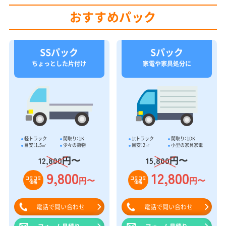
おすすめパック
SSパック
Sパック
ちょっとした片付け
家電や家具処分に
軽トラック
間取り：1K
1tトラック
間取り：1DK
目安：1.5㎥
少々の荷物
目安：2㎥
小型の家具家電
円〜
円〜
12,800
15,800
9,800
12,800
円〜
円〜
コミコミ
コミコミ
価格
価格
電話で問い合わせ
電話で問い合わせ