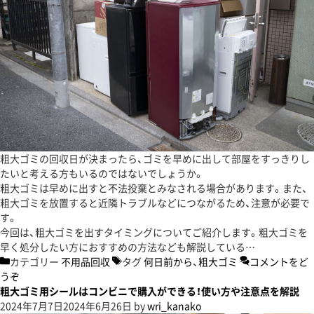
粗大ゴミの回収日が決まったら、ゴミを早めに出して部屋をすっきりし
たいと考える方もいるのではないでしょうか。
粗大ゴミは早めに出すと不法投棄とみなされる場合があります。また、
粗大ゴミを放置すると近隣トラブルなどにつながるため、注意が必要で
す。
今回は、粗大ゴミを出すタイミングについてご紹介します。粗大ゴミを
早く処分したい方におすすめの方法なども解説している…
カテゴリー
不用品回収
タグ
何日前から
、
粗大ゴミ
コメントをど
うぞ
粗大ゴミ用シールはコンビニで購入ができる！使い方や注意点を解説
2024年7月7日
2024年6月26日
by
wri_kanako