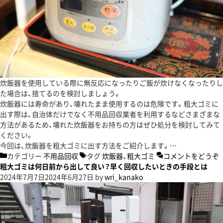
炊飯器を使用している際に無反応になったりご飯が炊けなくなったりし
た場合は、捨てるのを検討しましょう。
炊飯器には寿命があり、壊れたまま使用するのは危険です。粗大ゴミに
出す際は、自治体だけでなく不用品回収業者を利用するなどさまざまな
方法があるため、壊れた炊飯器をお持ちの方はぜひ処分を検討してみて
ください。
今回は、炊飯器を粗大ゴミに出す方法をご紹介します。…
カテゴリー
不用品回収
タグ
炊飯器
、
粗大ゴミ
コメントをどうぞ
粗大ゴミは何日前から出して良い？早く回収したいときの手段とは
2024年7月7日
2024年6月27日
by
wri_kanako