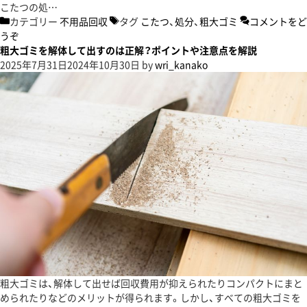
こたつの処…
カテゴリー
不用品回収
タグ
こたつ
、
処分
、
粗大ゴミ
コメントをど
うぞ
粗大ゴミを解体して出すのは正解？ポイントや注意点を解説
2025年7月31日
2024年10月30日
by
wri_kanako
粗大ゴミは、解体して出せば回収費用が抑えられたりコンパクトにまと
められたりなどのメリットが得られます。しかし、すべての粗大ゴミを