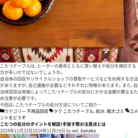
こたつテーブルは、ヒーターの寿命とともに買い替えや処分を検討する
方が多いのではないでしょうか。
自治体の回収やリサイクルショップの買取サービスなどを利用する方法
がありますが、自己運搬が必要などそれぞれに特徴があります。また、自
治体回収は地域によってこたつテーブルの処分にかかる金額が異なるた
め注意が必要です。
今回は、こたつテーブルの処分方法についてご紹介…
カテゴリー
不用品回収
タグ
こたつテーブル
、
処分
、
粗大ゴミ
コメ
ントをどうぞ
こたつの処分のポイントを解説！手放す際の注意点とは
2024年11月23日
2024年11月19日
by
wri_kanako