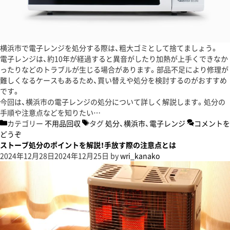
横浜市で電子レンジを処分する際は、粗大ゴミとして捨てましょう。
電子レンジは、約10年が経過すると異音がしたり加熱が上手くできなか
ったりなどのトラブルが生じる場合があります。部品不足により修理が
難しくなるケースもあるため、買い替えや処分を検討するのがおすすめ
です。
今回は、横浜市の電子レンジの処分について詳しく解説します。処分の
手順や注意点などを知りたい…
カテゴリー
不用品回収
タグ
処分
、
横浜市
、
電子レンジ
コメントを
どうぞ
ストーブ処分のポイントを解説！手放す際の注意点とは
2024年12月28日
2024年12月25日
by
wri_kanako