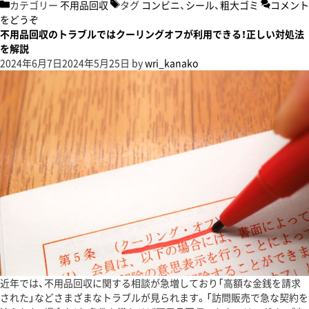
カテゴリー
不用品回収
タグ
コンビニ
、
シール
、
粗大ゴミ
コメント
をどうぞ
不用品回収のトラブルではクーリングオフが利用できる！正しい対処法
を解説
2024年6月7日
2024年5月25日
by
wri_kanako
近年では、不用品回収に関する相談が急増しており「高額な金銭を請求
された」などさまざまなトラブルが見られます。「訪問販売で急な契約を