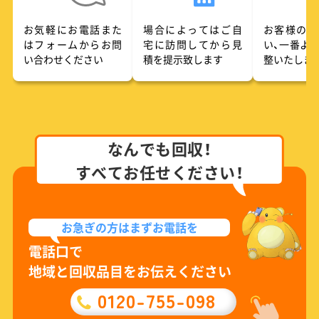
お気軽にお電話また
場合によってはご自
お客様のご
はフォームからお問
宅に訪問してから見
い、一番よ
い合わせください
積を提示致します
整いたしま
なんでも回収！
すべてお任せください！
お急ぎの方は
まずお電話を
電話口で
地域と回収品目をお伝えください
0120-755-098