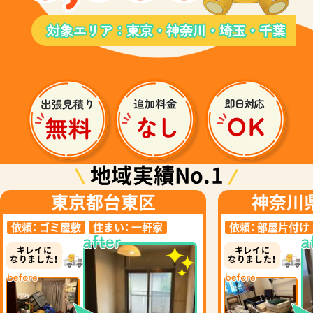
地域実績No.1
東京都台東区
神奈川
依頼：
ゴミ屋敷
住まい：
一軒家
依頼：
部屋片付け
キレイに
キレイに
なりました！
なりました！