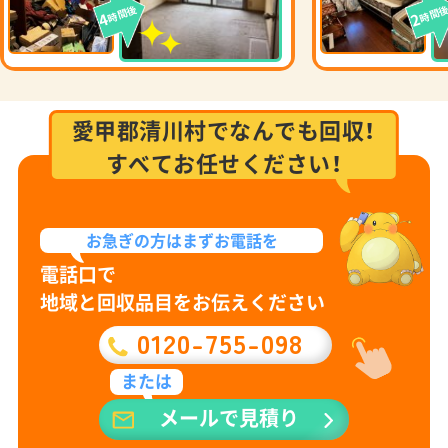
時間後
時間
4
2
愛甲郡清川村でなんでも回収！
すべてお任せください！
お急ぎの方は
まずお電話を
電話口で
地域と回収品目をお伝えください
0120-755-098
または
メールで見積り