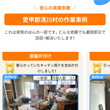
安心の実績多数
愛甲郡清川村の作業事例
これは実例のほんの一部です。どんな依頼でも最短即日で
回収・解決いたします！
部屋片付け
散らかっていたキッチン周りを含め片付
引
けしました！
Before
Before
一軒家
作業人数 2人
2LDK
Sパック