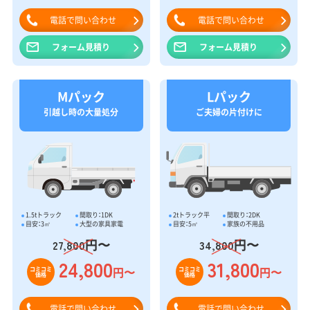
電話で問い合わせ
電話で問い合わせ
フォーム見積り
フォーム見積り
Mパック
Lパック
引越し時の大量処分
ご夫婦の片付けに
1.5tトラック
間取り：1DK
2tトラック平
間取り：2DK
目安：3㎥
大型の家具家電
目安：5㎥
家族の不用品
円〜
円〜
27,800
34,800
24,800
31,800
円〜
円〜
コミコミ
コミコミ
価格
価格
電話で問い合わせ
電話で問い合わせ