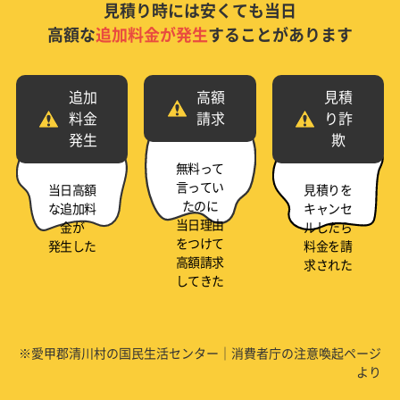
見積り時には安くても当日
高額な
追加料金が発生
することがあります
追加
高額
見積
料金
請求
り詐
発生
欺
無料って
言ってい
当日高額
見積りを
たのに
な追加料
キャンセ
当日理由
金が
ルしたら
をつけて
発生した
料金を請
高額請求
求された
してきた
※愛甲郡清川村の国民生活センター｜消費者庁の注意喚起ページ
より