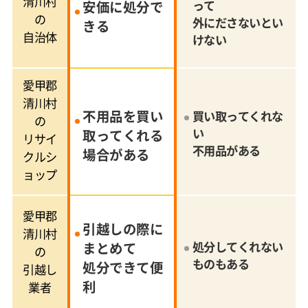
清川村
安価に処分で
って
の
外にださないとい
きる
自治体
けない
愛甲郡
清川村
不用品を買い
買い取ってくれな
の
い
取ってくれる
リサイ
不用品がある
場合がある
クルシ
ョップ
愛甲郡
引越しの際に
清川村
まとめて
処分してくれない
の
ものもある
処分できて便
引越し
利
業者