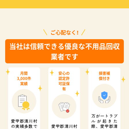
ご心配なく！
当社は信頼できる優良な不用品回収
業者です
月間
安心の
損害補
3,000件
認定許
償付き
実績
可証保
有
万が一トラブ
愛甲郡清川村
ルが起きた
の実績多数で
愛甲郡清川村
際、
愛甲郡清