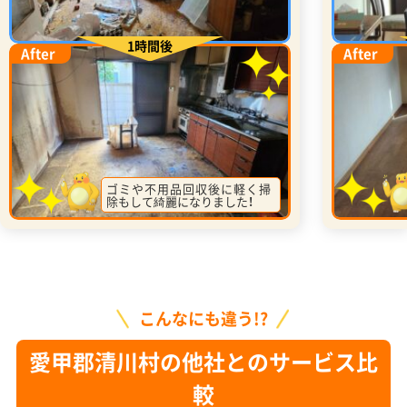
1時間後
After
After
ゴミや不用品回収後に軽く掃
除もして綺麗になりました！
こんなにも違う!?
愛甲郡清川村の他社とのサービス比
較