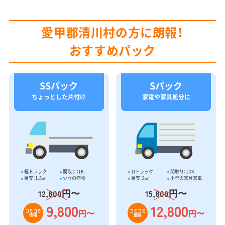
愛甲郡清川村の方に朗報！
おすすめパック
SSパック
Sパック
ちょっとした片付け
家電や家具処分に
軽トラック
間取り：1K
1tトラック
間取り：1DK
目安：1.5㎥
少々の荷物
目安：2㎥
小型の家具家電
円〜
円〜
12,800
15,800
9,800
12,800
円〜
円〜
コミコミ
コミコミ
価格
価格