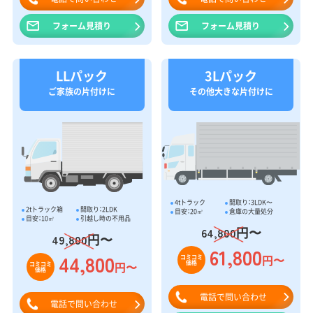
フォーム見積り
フォーム見積り
LLパック
3Lパック
ご家族の片付けに
その他大きな片付けに
4tトラック
間取り：3LDK〜
2tトラック箱
間取り：2LDK
目安：20㎥
倉庫の大量処分
目安：10㎥
引越し時の不用品
円〜
64,800
円〜
49,800
61,800
44,800
円〜
コミコミ
価格
円〜
コミコミ
価格
電話で問い合わせ
電話で問い合わせ