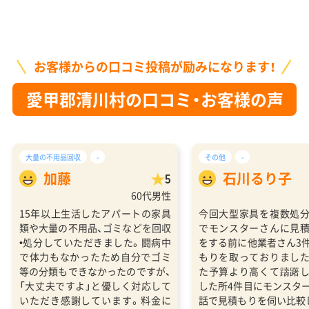
お客様からの口コミ投稿が励みになります！
愛甲郡清川村の口コミ・お客様の声
大量の不用品回収
-
その他
-
加藤
石川るり子
5
60代男性
15年以上生活したアパートの家具
今回大型家具を複数処
類や大量の不用品、ゴミなどを回収
でモンスターさんに見
•処分していただきました。闘病中
をする前に他業者さん3
で体力もなかったため自分でゴミ
もりを取っておりまし
等の分類もできなかったのですが、
た予算より高くて躊躇
「大丈夫ですよ」と優しく対応して
した所4件目にモンスタ
いただき感謝しています。料金に
話で見積もりを伺い比較