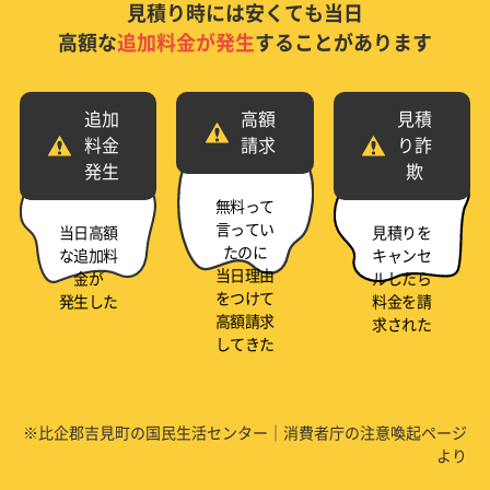
見積り時には安くても当日
高額な
追加料金が発生
することがあります
追加
高額
見積
料金
請求
り詐
発生
欺
無料って
言ってい
当日高額
見積りを
たのに
な追加料
キャンセ
当日理由
金が
ルしたら
をつけて
発生した
料金を請
高額請求
求された
してきた
※比企郡吉見町の国民生活センター｜消費者庁の注意喚起ページ
より