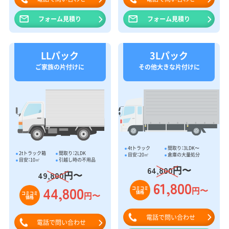
フォーム見積り
フォーム見積り
LLパック
3Lパック
ご家族の片付けに
その他大きな片付けに
4tトラック
間取り：3LDK〜
2tトラック箱
間取り：2LDK
目安：20㎥
倉庫の大量処分
目安：10㎥
引越し時の不用品
円〜
64,800
円〜
49,800
61,800
44,800
円〜
コミコミ
価格
円〜
コミコミ
価格
電話で問い合わせ
電話で問い合わせ