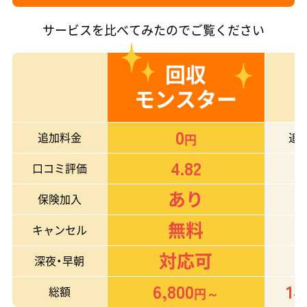
サービスを比べてみたのでご覧ください
回収
モンスター
0
追加料金
追
円
4.82
口コミ評価
あり
保険加入
無料
キャンセル
対応可
深夜・早朝
6,800
14
総額
円～