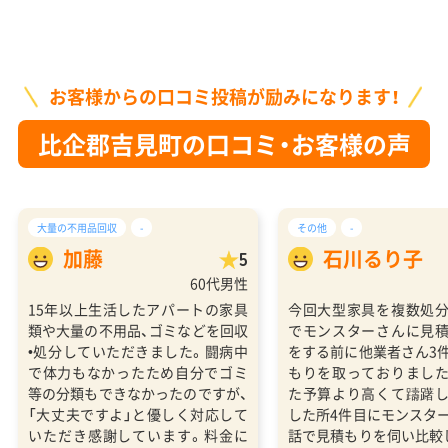
お客様からの口コミ投稿が励みになります！
比企郡吉見町の口コミ・お客様の声
大量の不用品回収
-
その他
-
加藤
石川るり子
5
60代男性
15年以上生活したアパートの家具
今回大型家具を複数処
類や大量の不用品、ゴミなどを回収
でモンスターさんに見
•処分していただきました。闘病中
をする前に他業者さん3
で体力もなかったため自分でゴミ
もりを取っておりまし
等の分類もできなかったのですが、
た予算より高くて躊躇
「大丈夫ですよ」と優しく対応して
した所4件目にモンスタ
いただき感謝しています。料金に
話で見積もりを伺い比較