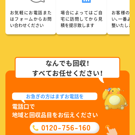
お気軽にお電話また
場合によってはご自
お客様のご
はフォームからお問
宅に訪問してから見
い、一番よ
い合わせください
積を提示致します
整いたしま
なんでも回収！
すべてお任せください！
お急ぎの方は
まずお電話を
電話口で
地域と回収品目をお伝えください
0120-756-160