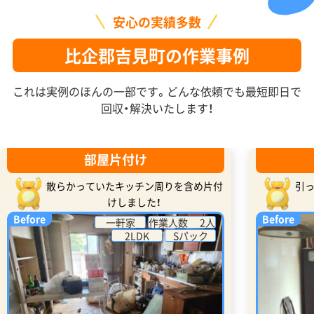
安心の実績多数
比企郡吉見町の作業事例
これは実例のほんの一部です。どんな依頼でも最短即日で
回収・解決いたします！
部屋片付け
散らかっていたキッチン周りを含め片付
引
けしました！
Before
Before
一軒家
作業人数 2人
2LDK
Sパック