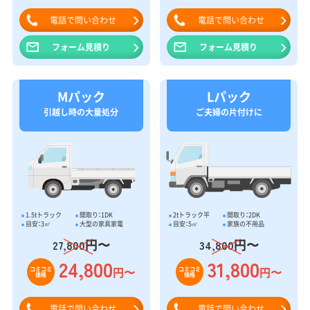
電話で問い合わせ
電話で問い合わせ
フォーム見積り
フォーム見積り
Mパック
Lパック
引越し時の大量処分
ご夫婦の片付けに
1.5tトラック
間取り：1DK
2tトラック平
間取り：2DK
目安：3㎥
大型の家具家電
目安：5㎥
家族の不用品
円〜
円〜
27,800
34,800
24,800
31,800
円〜
円〜
コミコミ
コミコミ
価格
価格
電話で問い合わせ
電話で問い合わせ