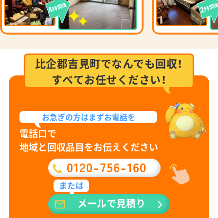
時間後
時間
4
2
比企郡吉見町でなんでも回収！
すべてお任せください！
お急ぎの方は
まずお電話を
電話口で
地域と回収品目をお伝えください
0120-756-160
または
メールで見積り