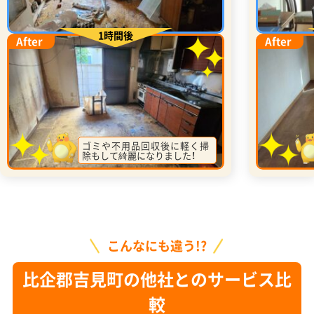
1時間後
After
After
ゴミや不用品回収後に軽く掃
除もして綺麗になりました！
こんなにも違う!?
比企郡吉見町の他社とのサービス比
較