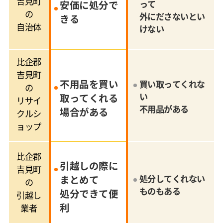
吉見町
安価に処分で
って
の
外にださないとい
きる
自治体
けない
比企郡
吉見町
不用品を買い
買い取ってくれな
の
い
取ってくれる
リサイ
不用品がある
場合がある
クルシ
ョップ
比企郡
引越しの際に
吉見町
まとめて
処分してくれない
の
ものもある
処分できて便
引越し
利
業者