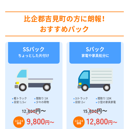
比企郡吉見町の方に朗報！
おすすめパック
SSパック
Sパック
ちょっとした片付け
家電や家具処分に
軽トラック
間取り：1K
1tトラック
間取り：1DK
目安：1.5㎥
少々の荷物
目安：2㎥
小型の家具家電
円〜
円〜
12,800
15,800
9,800
12,800
円〜
円〜
コミコミ
コミコミ
価格
価格