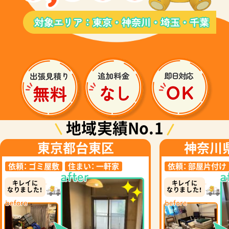
地域実績No.1
東京都台東区
神奈川
依頼：
ゴミ屋敷
住まい：
一軒家
依頼：
部屋片付け
キレイに
キレイに
なりました！
なりました！