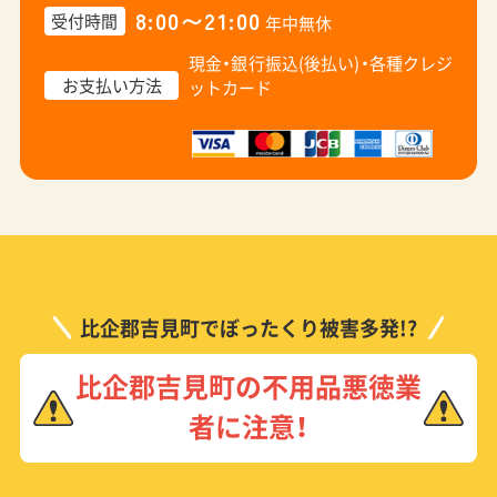
8:00〜21:00
受付時間
年中無休
現金・銀行振込(後払い)・
各種クレジ
お支払い方法
ットカード
比企郡吉見町でぼったくり被害多発!?
比企郡吉見町の不用品悪徳業
者に注意！