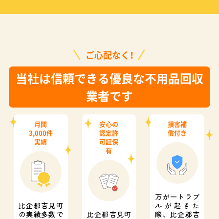
ご心配なく！
当社は信頼できる優良な不用品回収
業者です
月間
安心の
損害補
3,000件
認定許
償付き
実績
可証保
有
万が一トラブ
比企郡吉見町
ルが起きた
の実績多数で
比企郡吉見町
際、
比企郡吉