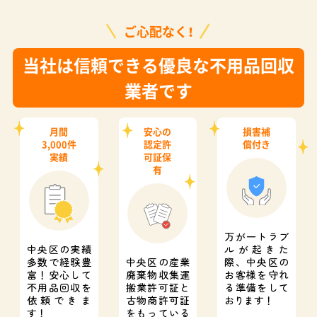
ご心配なく！
当社は信頼できる優良な不用品回収
業者です
月間
安心の
損害補
3,000件
認定許
償付き
実績
可証保
有
万が一トラブ
中央区の実績
ルが起きた
多数で経験豊
中央区の産業
際、
中央区の
富！
安心して
廃棄物収集運
お客様を守れ
不用品回収を
搬業許可証と
る準備をして
依頼できま
古物商許可証
おります！
す！
をもっている