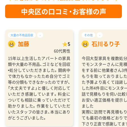
中央区の口コミ・お客様の声
大量の不用品回収
-
その他
-
加藤
石川るり子
5
60代男性
15年以上生活したアパートの家具
今回大型家具を複数処
類や大量の不用品、ゴミなどを回収
でモンスターさんに見
•処分していただきました。闘病中
をする前に他業者さん3
で体力もなかったため自分でゴミ
もりを取っておりまし
等の分類もできなかったのですが、
た予算より高くて躊躇
「大丈夫ですよ」と優しく対応して
した所4件目にモンスタ
いただき感謝しています。料金に
話で見積もりを伺い比較
ついても相談に乗っていただけて
お安い適正価格を提示
助かりました。作業をしていただ
ました
いたスタッフの皆さま、本当にあり
実際に訪問で再見積も
がとうございました。
ても最初の価格どおり
下さり正直で感謝してま