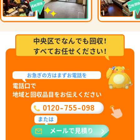
時間後
時間
4
2
中央区でなんでも回収！
すべてお任せください！
お急ぎの方は
まずお電話を
電話口で
地域と回収品目をお伝えください
0120-755-098
または
メールで見積り