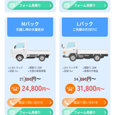
フォーム見積り
フォーム見積り
Mパック
Lパック
引越し時の大量処分
ご夫婦の片付けに
1.5tトラック
間取り：1DK
2tトラック平
間取り：2DK
目安：3㎥
大型の家具家電
目安：5㎥
家族の不用品
円〜
円〜
27,800
34,800
24,800
31,800
円〜
円〜
コミコミ
コミコミ
価格
価格
電話で問い合わせ
電話で問い合わせ
フォーム見積り
フォーム見積り