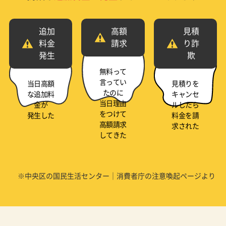
追加
高額
見積
料金
請求
り詐
発生
欺
無料って
言ってい
当日高額
見積りを
たのに
な追加料
キャンセ
当日理由
金が
ルしたら
をつけて
発生した
料金を請
高額請求
求された
してきた
※中央区の国民生活センター｜消費者庁の注意喚起ページより