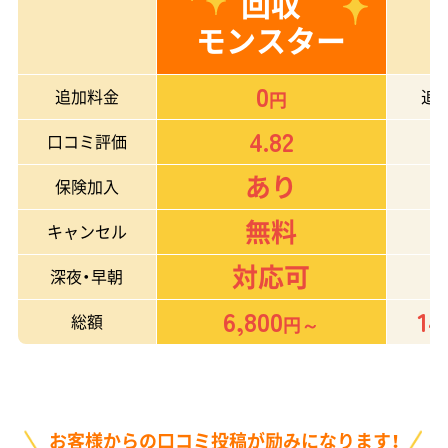
回収
モンスター
0
追加料金
追
円
4.82
口コミ評価
あり
保険加入
無料
キャンセル
対応可
深夜・早朝
6,800
14
総額
円～
お客様からの口コミ投稿が励みになります！