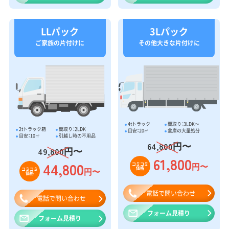
LLパック
3Lパック
ご家族の片付けに
その他大きな片付けに
4tトラック
間取り：3LDK〜
2tトラック箱
間取り：2LDK
目安：20㎥
倉庫の大量処分
目安：10㎥
引越し時の不用品
円〜
64,800
円〜
49,800
61,800
44,800
円〜
コミコミ
価格
円〜
コミコミ
価格
電話で問い合わせ
電話で問い合わせ
フォーム見積り
フォーム見積り