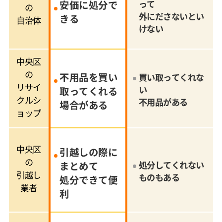
安価に処分で
って
の
外にださないとい
きる
自治体
けない
中央区
の
不用品を買い
買い取ってくれな
リサイ
い
取ってくれる
クルシ
不用品がある
場合がある
ョップ
中央区
引越しの際に
の
まとめて
処分してくれない
引越し
ものもある
処分できて便
業者
利