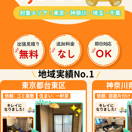
地域実績No.1
東京都台東区
神奈川
依頼：
ゴミ屋敷
住まい：
一軒家
依頼：
部屋片付け
キレイに
キレイに
なりました！
なりました！