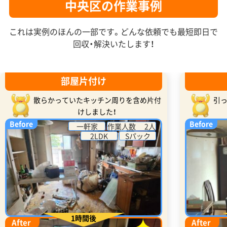
中央区の作業事例
これは実例のほんの一部です。どんな依頼でも最短即日で
回収・解決いたします！
部屋片付け
散らかっていたキッチン周りを含め片付
引
けしました！
Before
Before
一軒家
作業人数 2人
2LDK
Sパック
1時間後
After
After