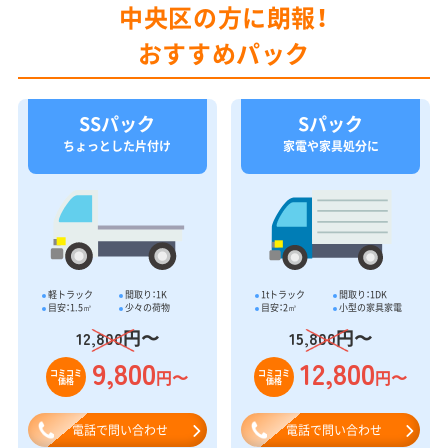
中央区の方に朗報！
おすすめパック
SSパック
Sパック
ちょっとした片付け
家電や家具処分に
軽トラック
間取り：1K
1tトラック
間取り：1DK
目安：1.5㎥
少々の荷物
目安：2㎥
小型の家具家電
円〜
円〜
12,800
15,800
9,800
12,800
円〜
円〜
コミコミ
コミコミ
価格
価格
電話で問い合わせ
電話で問い合わせ