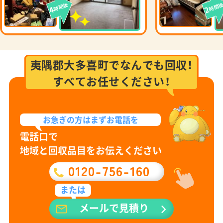
時間後
時間
4
2
夷隅郡大多喜町でなんでも回収！
すべてお任せください！
お急ぎの方は
まずお電話を
電話口で
地域と回収品目をお伝えください
0120-756-160
または
メールで見積り