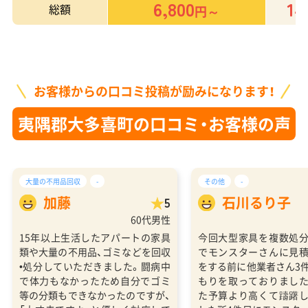
6,800
14
総額
円～
お客様からの口コミ投稿が励みになります！
夷隅郡大多喜町の口コミ・お客様の声
大量の不用品回収
-
その他
-
加藤
石川るり子
5
60代男性
15年以上生活したアパートの家具
今回大型家具を複数処
類や大量の不用品、ゴミなどを回収
でモンスターさんに見
•処分していただきました。闘病中
をする前に他業者さん3
で体力もなかったため自分でゴミ
もりを取っておりまし
等の分類もできなかったのですが、
た予算より高くて躊躇