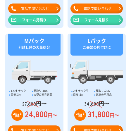
電話で問い合わせ
電話で問い合わせ
フォーム見積り
フォーム見積り
Mパック
Lパック
引越し時の大量処分
ご夫婦の片付けに
1.5tトラック
間取り：1DK
2tトラック平
間取り：2DK
目安：3㎥
大型の家具家電
目安：5㎥
家族の不用品
円〜
円〜
27,800
34,800
24,800
31,800
円〜
円〜
コミコミ
コミコミ
価格
価格
電話で問い合わせ
電話で問い合わせ