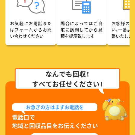
お気軽にお電話また
場合によってはご自
お客様のご
はフォームからお問
宅に訪問してから見
い、一番よ
い合わせください
積を提示致します
整いたしま
なんでも回収！
すべてお任せください！
お急ぎの方は
まずお電話を
電話口で
地域と回収品目をお伝えください