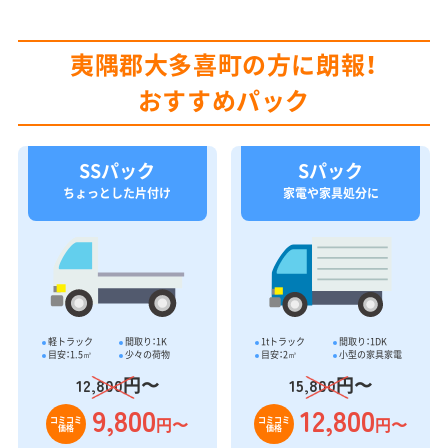
夷隅郡大多喜町の方に朗報！
おすすめパック
SSパック
Sパック
ちょっとした片付け
家電や家具処分に
軽トラック
間取り：1K
1tトラック
間取り：1DK
目安：1.5㎥
少々の荷物
目安：2㎥
小型の家具家電
円〜
円〜
12,800
15,800
9,800
12,800
円〜
円〜
コミコミ
コミコミ
価格
価格