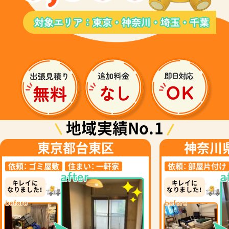
地域実績No.1
東京都台東区
神奈川
依頼：
ゴミ屋敷
住まい：
一軒家
依頼：
部屋片付け
キレイに
キレイに
なりました！
なりました！