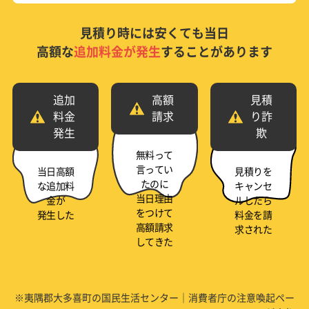
見積り時には安くても当日
高額な
追加料金が発生
することがあります
追加
高額
見積
料金
請求
り詐
発生
欺
無料って
言ってい
当日高額
見積りを
たのに
な追加料
キャンセ
当日理由
金が
ルしたら
をつけて
発生した
料金を請
高額請求
求された
してきた
※夷隅郡大多喜町の国民生活センター｜消費者庁の注意喚起ペー