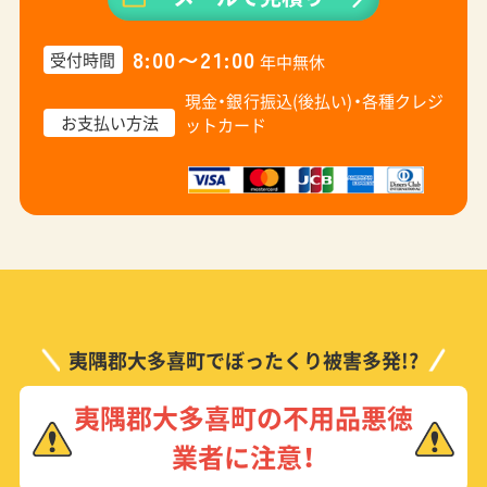
8:00〜21:00
受付時間
年中無休
現金・銀行振込(後払い)・
各種クレジ
お支払い方法
ットカード
夷隅郡大多喜町でぼったくり被害多発!?
夷隅郡大多喜町の不用品悪徳
業者に注意！