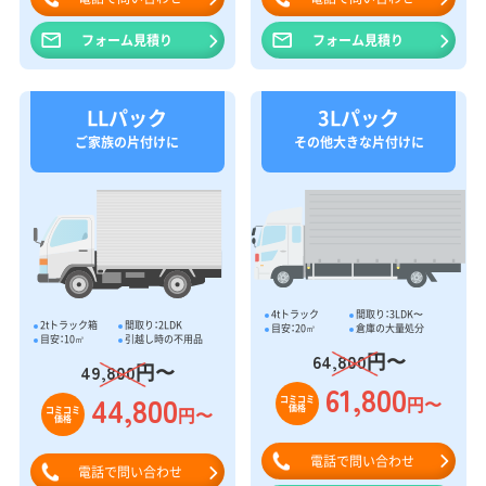
フォーム見積り
フォーム見積り
LLパック
3Lパック
ご家族の片付けに
その他大きな片付けに
4tトラック
間取り：3LDK〜
2tトラック箱
間取り：2LDK
目安：20㎥
倉庫の大量処分
目安：10㎥
引越し時の不用品
円〜
64,800
円〜
49,800
61,800
44,800
円〜
コミコミ
価格
円〜
コミコミ
価格
電話で問い合わせ
電話で問い合わせ