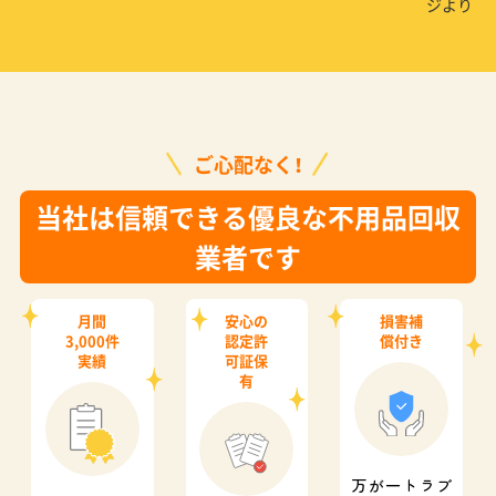
ジより
ご心配なく！
当社は信頼できる優良な不用品回収
業者です
月間
安心の
損害補
3,000件
認定許
償付き
実績
可証保
有
万が一トラブ