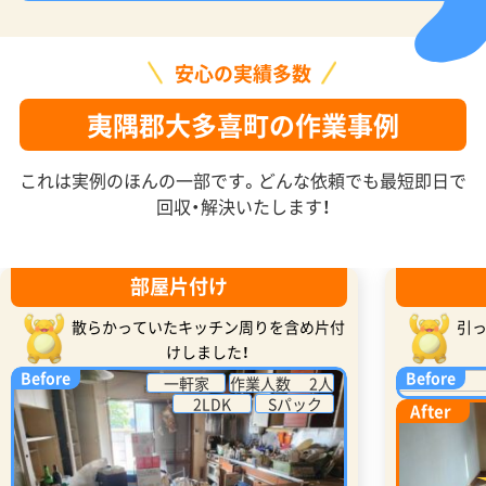
安心の実績多数
夷隅郡大多喜町の作業事例
これは実例のほんの一部です。どんな依頼でも最短即日で
回収・解決いたします！
部屋片付け
散らかっていたキッチン周りを含め片付
引
けしました！
Before
Before
一軒家
作業人数 2人
2LDK
Sパック
After