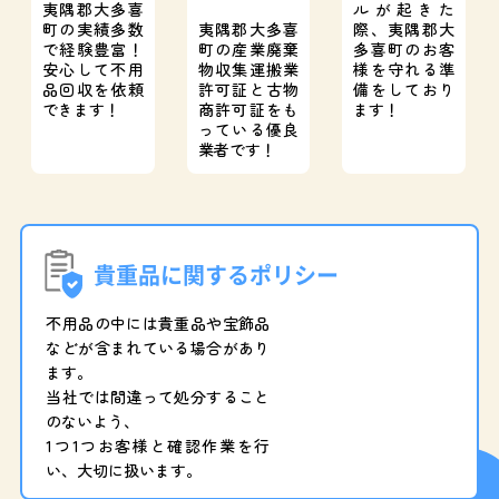
夷隅郡大多喜
ルが起きた
町の実績多数
夷隅郡大多喜
際、
夷隅郡大
で経験豊富！
町の産業廃棄
多喜町のお客
安心して不用
物収集運搬業
様を守れる準
品回収を依頼
許可証と
古物
備をしており
できます！
商許可証をも
ます！
っている優良
業者です！
貴重品に関するポリシー
不用品の中には貴重品や宝飾品
などが含まれている場合があり
ます。
当社では間違って処分すること
のないよう、
1つ1つお客様と確認作業を行
い、大切に扱います。