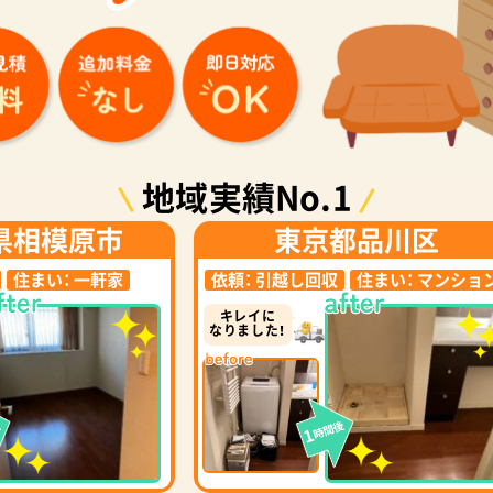
地域実績No.1
県相模原市
東京都品川区
住まい：
一軒家
依頼：
引越し回収
住まい：
マンショ
キレイに
なりました！
後
時間後
1