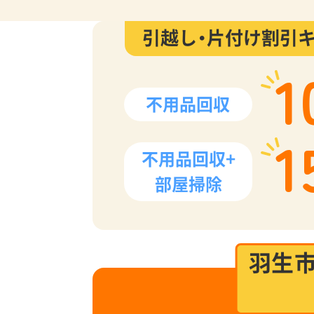
引越し・片付け割引
1
不用品回収
1
不用品回収+
部屋掃除
羽生