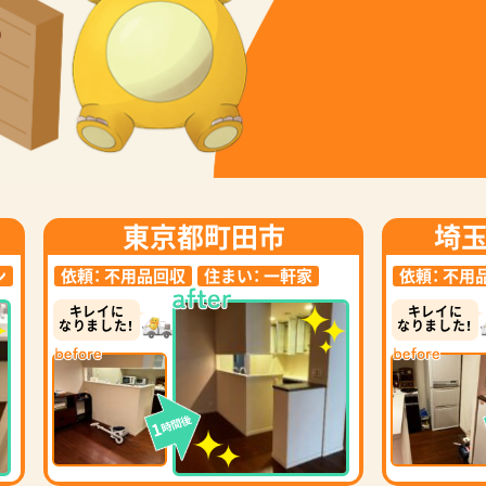
東京都町田市
埼
ン
依頼：
不用品回収
住まい：
一軒家
依頼：
不用
キレイに
キレイに
なりました！
なりました！
時間後
1