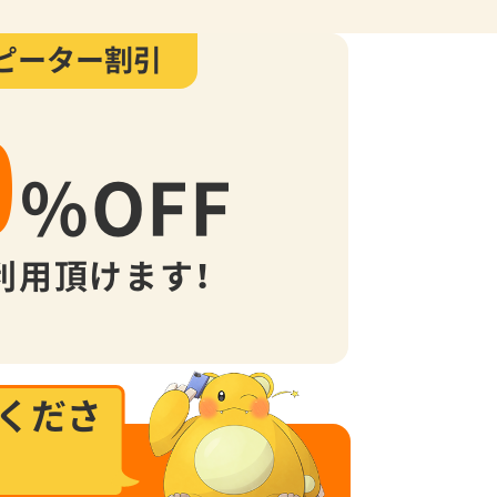
ピーター割引
0
%
OFF
利用頂けます！
くださ