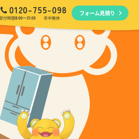
0120-755-098
フォーム見積り
品回収
生前・遺品整理
引越しゴミ回収
ゴミ屋敷
受付時間
8:00〜21:00
年中無休