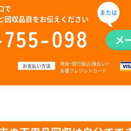
口で
または
と回収品目をお伝えください
-755-098
メ
現金・銀行振込(後払い)・
お支払い方法
各種クレジットカード