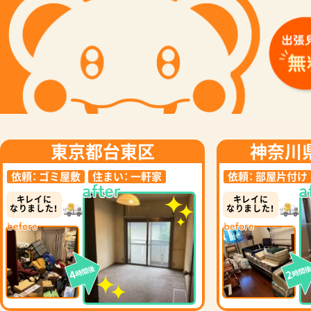
東京都台東区
神奈川
依頼：
ゴミ屋敷
住まい：
一軒家
依頼：
部屋片付け
キレイに
キレイに
なりました！
なりました！
時間後
時間
4
2