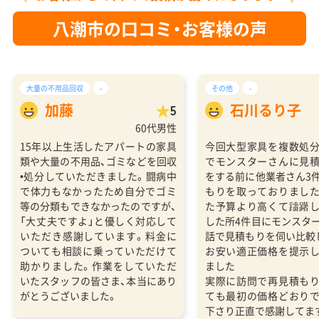
八潮市の口コミ・お客様の声
大量の不用品回収
-
その他
-
加藤
石川るり子
5
60代男性
15年以上生活したアパートの家具
今回大型家具を複数処
類や大量の不用品、ゴミなどを回収
でモンスターさんに見
•処分していただきました。闘病中
をする前に他業者さん3
で体力もなかったため自分でゴミ
もりを取っておりまし
等の分類もできなかったのですが、
た予算より高くて躊躇
「大丈夫ですよ」と優しく対応して
した所4件目にモンスタ
いただき感謝しています。料金に
話で見積もりを伺い比較
ついても相談に乗っていただけて
お安い適正価格を提示
助かりました。作業をしていただ
ました
いたスタッフの皆さま、本当にあり
実際に訪問で再見積も
がとうございました。
ても最初の価格どおり
下さり正直で感謝してま