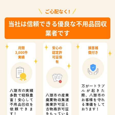
ご心配なく！
当社は信頼できる優良な不用品回収
業者です
月間
安心の
損害補
3,000件
認定許
償付き
実績
可証保
有
万が一トラブ
八潮市の実績
ルが起きた
多数で経験豊
八潮市の産業
際、
八潮市の
富！
安心して
廃棄物収集運
お客様を守れ
不用品回収を
搬業許可証と
る準備をして
依頼できま
古物商許可証
おります！
す！
をもっている