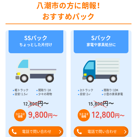
八潮市の方に朗報！
おすすめパック
SSパック
Sパック
ちょっとした片付け
家電や家具処分に
軽トラック
間取り：1K
1tトラック
間取り：1DK
目安：1.5㎥
少々の荷物
目安：2㎥
小型の家具家電
円〜
円〜
12,800
15,800
9,800
12,800
円〜
円〜
コミコミ
コミコミ
価格
価格
電話で問い合わせ
電話で問い合わせ