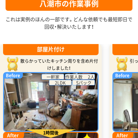
八潮市の作業事例
これは実例のほんの一部です。どんな依頼でも最短即日で
回収・解決いたします！
部屋片付け
散らかっていたキッチン周りを含め片付
引
けしました！
Before
Before
一軒家
作業人数 2人
2LDK
Sパック
1時間後
After
After