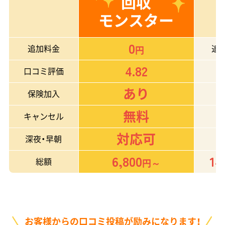
回収
モンスター
0
追加料金
追
円
4.82
口コミ評価
あり
保険加入
無料
キャンセル
対応可
深夜・早朝
6,800
14
総額
円～
お客様からの口コミ投稿が励みになります！