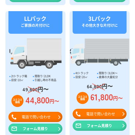
LLパック
3Lパック
ご家族の片付けに
その他大きな片付けに
4tトラック
間取り：3LDK〜
2tトラック箱
間取り：2LDK
目安：20㎥
倉庫の大量処分
目安：10㎥
引越し時の不用品
円〜
64,800
円〜
49,800
61,800
44,800
円〜
コミコミ
価格
円〜
コミコミ
価格
電話で問い合わせ
電話で問い合わせ
フォーム見積り
フォーム見積り