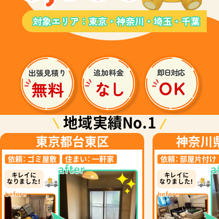
地域実績No.1
東京都台東区
神奈川
依頼：
ゴミ屋敷
住まい：
一軒家
依頼：
部屋片付け
キレイに
キレイに
なりました！
なりました！