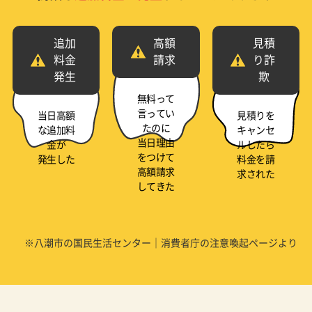
追加
高額
見積
料金
請求
り詐
発生
欺
無料って
言ってい
当日高額
見積りを
たのに
な追加料
キャンセ
当日理由
金が
ルしたら
をつけて
発生した
料金を請
高額請求
求された
してきた
※八潮市の国民生活センター｜消費者庁の注意喚起ページより