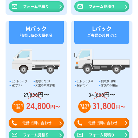
フォーム見積り
フォーム見積り
Mパック
Lパック
引越し時の大量処分
ご夫婦の片付けに
1.5tトラック
間取り：1DK
2tトラック平
間取り：2DK
目安：3㎥
大型の家具家電
目安：5㎥
家族の不用品
円〜
円〜
27,800
34,800
24,800
31,800
円〜
円〜
コミコミ
コミコミ
価格
価格
電話で問い合わせ
電話で問い合わせ
フォーム見積り
フォーム見積り