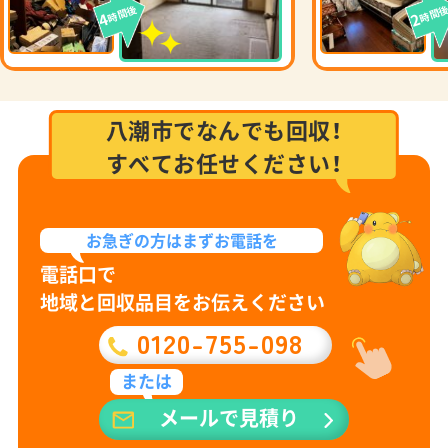
時間後
時間
4
2
八潮市でなんでも回収！
すべてお任せください！
お急ぎの方は
まずお電話を
電話口で
地域と回収品目をお伝えください
0120-755-098
または
メールで見積り