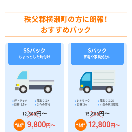
秩父郡横瀬町の方に朗報！
おすすめパック
SSパック
Sパック
ちょっとした片付け
家電や家具処分に
軽トラック
間取り：1K
1tトラック
間取り：1DK
目安：1.5㎥
少々の荷物
目安：2㎥
小型の家具家電
円〜
円〜
12,800
15,800
9,800
12,800
円〜
円〜
コミコミ
コミコミ
価格
価格