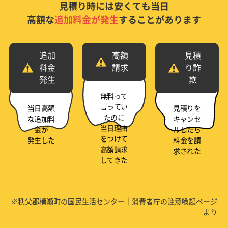
見積り時には安くても当日
高額な
追加料金が発生
することがあります
追加
高額
見積
料金
請求
り詐
発生
欺
無料って
言ってい
当日高額
見積りを
たのに
な追加料
キャンセ
当日理由
金が
ルしたら
をつけて
発生した
料金を請
高額請求
求された
してきた
※秩父郡横瀬町の国民生活センター｜消費者庁の注意喚起ページ
より