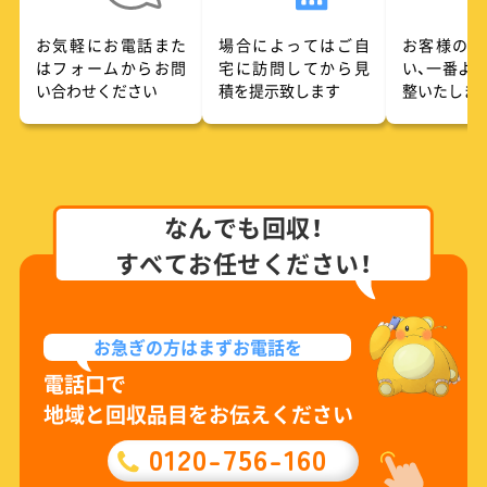
お気軽にお電話また
場合によってはご自
お客様のご
はフォームからお問
宅に訪問してから見
い、一番よ
い合わせください
積を提示致します
整いたしま
なんでも回収！
すべてお任せください！
お急ぎの方は
まずお電話を
電話口で
地域と回収品目をお伝えください
0120-756-160