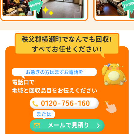
時間後
時間
4
2
秩父郡横瀬町でなんでも回収！
すべてお任せください！
お急ぎの方は
まずお電話を
電話口で
地域と回収品目をお伝えください
0120-756-160
または
メールで見積り