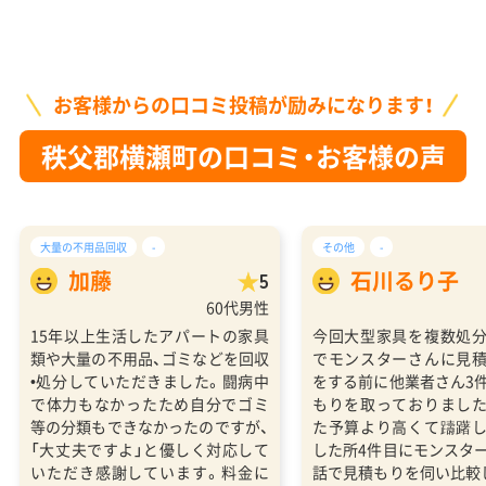
お客様からの口コミ投稿が励みになります！
秩父郡横瀬町の口コミ・お客様の声
大量の不用品回収
-
その他
-
加藤
石川るり子
5
60代男性
15年以上生活したアパートの家具
今回大型家具を複数処
類や大量の不用品、ゴミなどを回収
でモンスターさんに見
•処分していただきました。闘病中
をする前に他業者さん3
で体力もなかったため自分でゴミ
もりを取っておりまし
等の分類もできなかったのですが、
た予算より高くて躊躇
「大丈夫ですよ」と優しく対応して
した所4件目にモンスタ
いただき感謝しています。料金に
話で見積もりを伺い比較