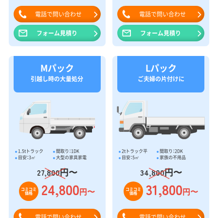
電話で問い合わせ
電話で問い合わせ
フォーム見積り
フォーム見積り
Mパック
Lパック
引越し時の大量処分
ご夫婦の片付けに
1.5tトラック
間取り：1DK
2tトラック平
間取り：2DK
目安：3㎥
大型の家具家電
目安：5㎥
家族の不用品
円〜
円〜
27,800
34,800
24,800
31,800
円〜
円〜
コミコミ
コミコミ
価格
価格
電話で問い合わせ
電話で問い合わせ