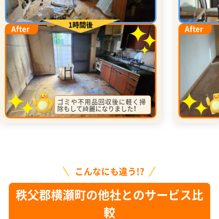
1時間後
After
After
ゴミや不用品回収後に軽く掃
除もして綺麗になりました！
こんなにも違う!?
秩父郡横瀬町の他社とのサービス比
較