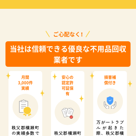
ご心配なく！
当社は信頼できる優良な不用品回収
業者です
月間
安心の
損害補
3,000件
認定許
償付き
実績
可証保
有
万が一トラブ
秩父郡横瀬町
ルが起きた
の実績多数で
秩父郡横瀬町
際、
秩父郡横