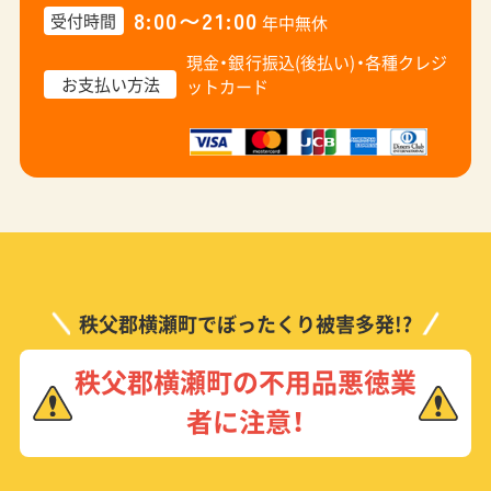
8:00〜21:00
受付時間
年中無休
現金・銀行振込(後払い)・
各種クレジ
お支払い方法
ットカード
秩父郡横瀬町でぼったくり被害多発!?
秩父郡横瀬町の不用品悪徳業
者に注意！