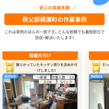
安心の実績多数
秩父郡横瀬町の作業事例
これは実例のほんの一部です。どんな依頼でも最短即日で
回収・解決いたします！
部屋片付け
散らかっていたキッチン周りを含め片付
引
けしました！
Before
Before
一軒家
作業人数 2人
2LDK
Sパック