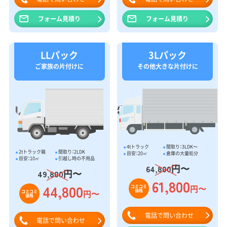
フォーム見積り
フォーム見積り
LLパック
3Lパック
ご家族の片付けに
その他大きな片付けに
4tトラック
間取り：3LDK〜
2tトラック箱
間取り：2LDK
目安：20㎥
倉庫の大量処分
目安：10㎥
引越し時の不用品
円〜
64,800
円〜
49,800
61,800
44,800
円〜
コミコミ
価格
円〜
コミコミ
価格
電話で問い合わせ
電話で問い合わせ