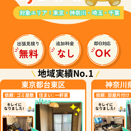
地域実績No.1
東京都台東区
神奈川
依頼：
ゴミ屋敷
住まい：
一軒家
依頼：
部屋片付け
キレイに
キレイに
なりました！
なりました！