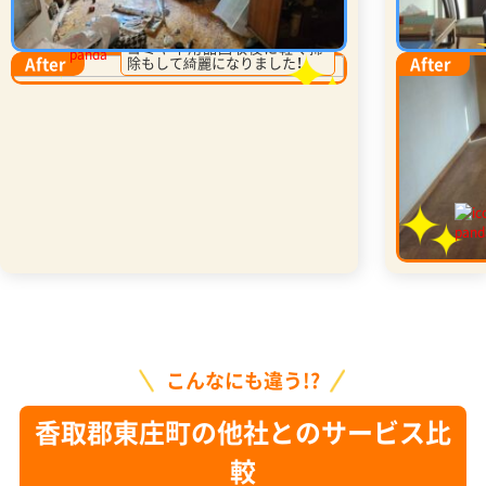
ゴミや不用品回収後に軽く掃
After
除もして綺麗になりました！
After
こんなにも違う!?
香取郡東庄町の他社とのサービス比
較