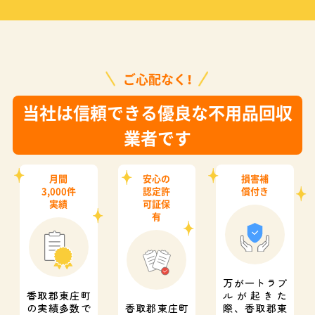
ご心配なく！
当社は信頼できる優良な不用品回収
業者です
月間
安心の
損害補
3,000件
認定許
償付き
実績
可証保
有
万が一トラブ
香取郡東庄町
ルが起きた
の実績多数で
香取郡東庄町
際、
香取郡東