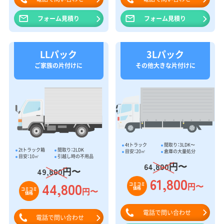
フォーム見積り
フォーム見積り
LLパック
3Lパック
ご家族の片付けに
その他大きな片付けに
4tトラック
間取り：3LDK〜
2tトラック箱
間取り：2LDK
目安：20㎥
倉庫の大量処分
目安：10㎥
引越し時の不用品
円〜
64,800
円〜
49,800
61,800
44,800
円〜
コミコミ
価格
円〜
コミコミ
価格
電話で問い合わせ
電話で問い合わせ