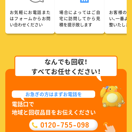
お気軽にお電話また
場合によってはご自
お客様のご
はフォームからお問
宅に訪問してから見
い、一番よ
い合わせください
積を提示致します
整いたしま
なんでも回収！
すべてお任せください！
お急ぎの方は
まずお電話を
電話口で
地域と回収品目をお伝えください
0120-755-098