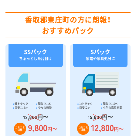
香取郡東庄町の方に朗報！
おすすめパック
SSパック
Sパック
ちょっとした片付け
家電や家具処分に
軽トラック
間取り：1K
1tトラック
間取り：1DK
目安：1.5㎥
少々の荷物
目安：2㎥
小型の家具家電
円〜
円〜
12,800
15,800
9,800
12,800
円〜
円〜
コミコミ
コミコミ
価格
価格