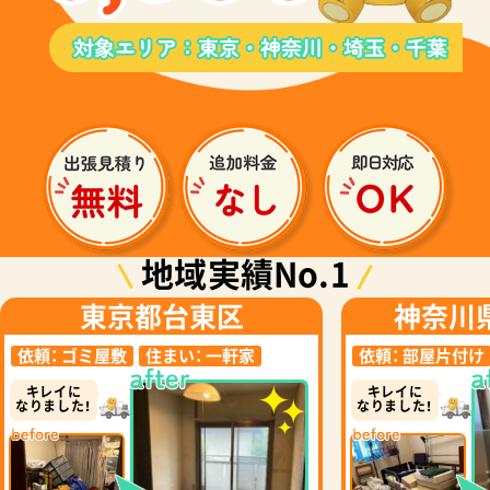
地域実績No.1
東京都台東区
神奈川
依頼：
ゴミ屋敷
住まい：
一軒家
依頼：
部屋片付け
キレイに
キレイに
なりました！
なりました！