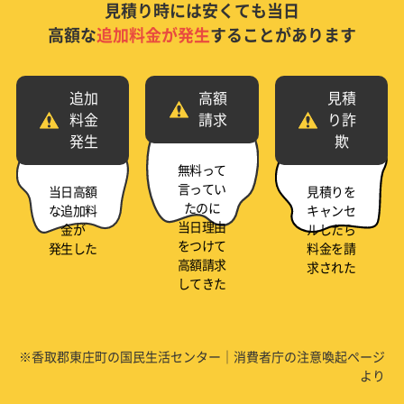
見積り時には安くても当日
高額な
追加料金が発生
することがあります
追加
高額
見積
料金
請求
り詐
発生
欺
無料って
言ってい
当日高額
見積りを
たのに
な追加料
キャンセ
当日理由
金が
ルしたら
をつけて
発生した
料金を請
高額請求
求された
してきた
※香取郡東庄町の国民生活センター｜消費者庁の注意喚起ページ
より