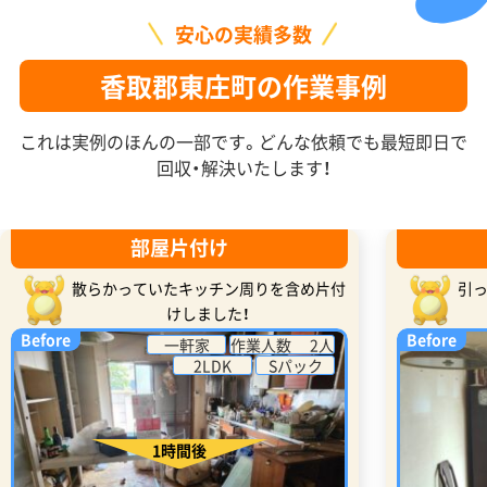
安心の実績多数
香取郡東庄町の作業事例
これは実例のほんの一部です。どんな依頼でも最短即日で
回収・解決いたします！
部屋片付け
散らかっていたキッチン周りを含め片付
引
けしました！
Before
Before
一軒家
作業人数 2人
2LDK
Sパック
1時間後