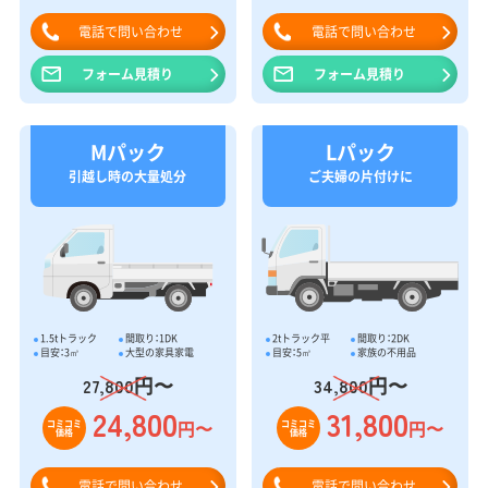
電話で問い合わせ
電話で問い合わせ
フォーム見積り
フォーム見積り
Mパック
Lパック
引越し時の大量処分
ご夫婦の片付けに
1.5tトラック
間取り：1DK
2tトラック平
間取り：2DK
目安：3㎥
大型の家具家電
目安：5㎥
家族の不用品
円〜
円〜
27,800
34,800
24,800
31,800
円〜
円〜
コミコミ
コミコミ
価格
価格
電話で問い合わせ
電話で問い合わせ