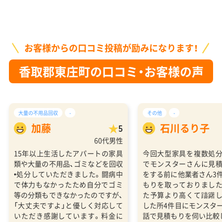
お客様からの口コミ投稿が励みになります！
香取郡東庄町の口コミ・お客様の声
大量の不用品回収
-
その他
-
加藤
石川るり子
5
60代男性
15年以上生活したアパートの家具
今回大型家具を複数処
類や大量の不用品、ゴミなどを回収
でモンスターさんに見
•処分していただきました。闘病中
をする前に他業者さん3
で体力もなかったため自分でゴミ
もりを取っておりまし
等の分類もできなかったのですが、
た予算より高くて躊躇
「大丈夫ですよ」と優しく対応して
した所4件目にモンスタ
いただき感謝しています。料金に
話で見積もりを伺い比較