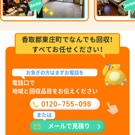
時間後
時間
4
2
香取郡東庄町でなんでも回収！
すべてお任せください！
お急ぎの方は
まずお電話を
電話口で
地域と回収品目をお伝えください
0120-755-098
または
メールで見積り