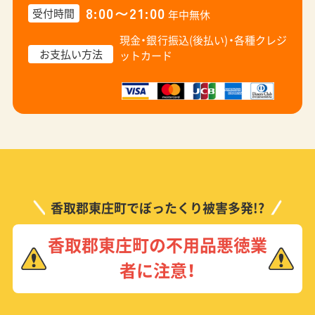
8:00〜21:00
受付時間
年中無休
現金・銀行振込(後払い)・
各種クレジ
お支払い方法
ットカード
香取郡東庄町でぼったくり被害多発!?
香取郡東庄町の不用品悪徳業
者に注意！