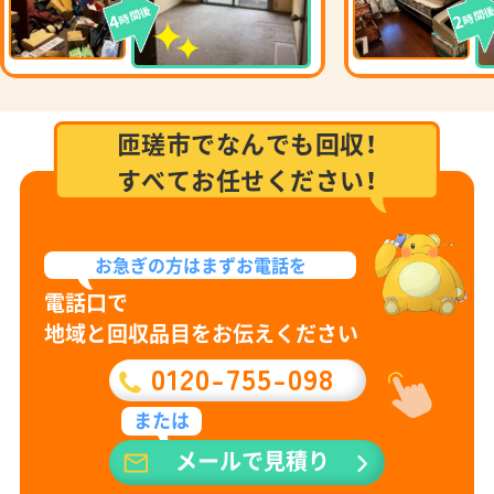
時間後
時間
4
2
匝瑳市でなんでも回収！
すべてお任せください！
お急ぎの方は
まずお電話を
電話口で
地域と回収品目をお伝えください
0120-755-098
または
メールで見積り