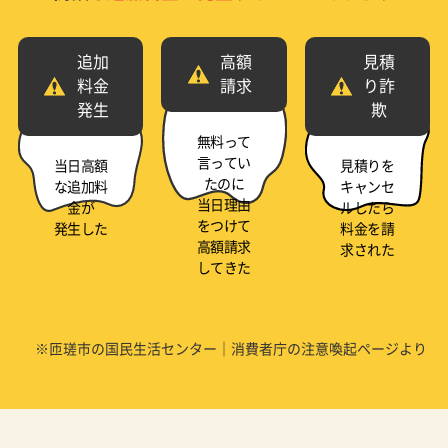
追加
高額
見積
料金
請求
り詐
発生
欺
無料って
言ってい
当日高額
見積りを
たのに
な追加料
キャンセ
当日理由
金が
ルしたら
をつけて
発生した
料金を請
高額請求
求された
してきた
※匝瑳市の国民生活センター｜消費者庁の注意喚起ページより