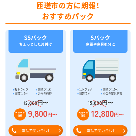
匝瑳市の方に朗報！
おすすめパック
SSパック
Sパック
ちょっとした片付け
家電や家具処分に
軽トラック
間取り：1K
1tトラック
間取り：1DK
目安：1.5㎥
少々の荷物
目安：2㎥
小型の家具家電
円〜
円〜
12,800
15,800
9,800
12,800
円〜
円〜
コミコミ
コミコミ
価格
価格
電話で問い合わせ
電話で問い合わせ