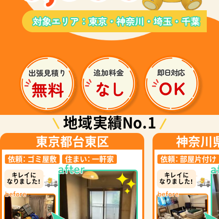
地域実績No.1
東京都台東区
神奈川
依頼：
ゴミ屋敷
住まい：
一軒家
依頼：
部屋片付け
キレイに
キレイに
なりました！
なりました！