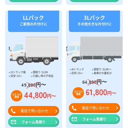
LLパック
3Lパック
ご家族の片付けに
その他大きな片付けに
4tトラック
間取り：3LDK〜
2tトラック箱
間取り：2LDK
目安：20㎥
倉庫の大量処分
目安：10㎥
引越し時の不用品
円〜
64,800
円〜
49,800
61,800
44,800
円〜
コミコミ
価格
円〜
コミコミ
価格
電話で問い合わせ
電話で問い合わせ
フォーム見積り
フォーム見積り