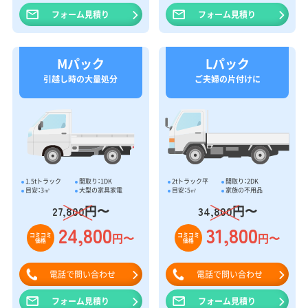
フォーム見積り
フォーム見積り
Mパック
Lパック
引越し時の大量処分
ご夫婦の片付けに
1.5tトラック
間取り：1DK
2tトラック平
間取り：2DK
目安：3㎥
大型の家具家電
目安：5㎥
家族の不用品
円〜
円〜
27,800
34,800
24,800
31,800
円〜
円〜
コミコミ
コミコミ
価格
価格
電話で問い合わせ
電話で問い合わせ
フォーム見積り
フォーム見積り