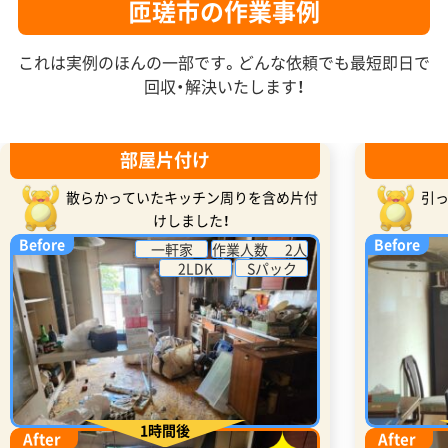
匝瑳市の作業事例
これは実例のほんの一部です。どんな依頼でも最短即日で
回収・解決いたします！
部屋片付け
散らかっていたキッチン周りを含め片付
引
けしました！
Before
Before
一軒家
作業人数 2人
2LDK
Sパック
1時間後
After
After