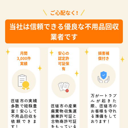
ご心配なく！
当社は信頼できる優良な不用品回収
業者です
月間
安心の
損害補
3,000件
認定許
償付き
実績
可証保
有
万が一トラブ
匝瑳市の実績
ルが起きた
多数で経験豊
匝瑳市の産業
際、
匝瑳市の
富！
安心して
廃棄物収集運
お客様を守れ
不用品回収を
搬業許可証と
る準備をして
依頼できま
古物商許可証
おります！
す！
をもっている