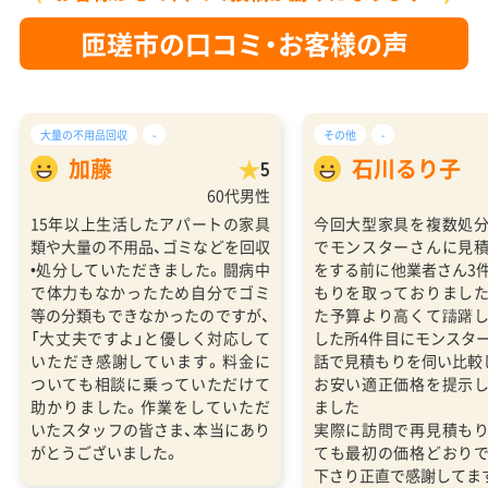
匝瑳市の口コミ・お客様の声
大量の不用品回収
-
その他
-
加藤
石川るり子
5
60代男性
15年以上生活したアパートの家具
今回大型家具を複数処
類や大量の不用品、ゴミなどを回収
でモンスターさんに見
•処分していただきました。闘病中
をする前に他業者さん3
で体力もなかったため自分でゴミ
もりを取っておりまし
等の分類もできなかったのですが、
た予算より高くて躊躇
「大丈夫ですよ」と優しく対応して
した所4件目にモンスタ
いただき感謝しています。料金に
話で見積もりを伺い比較
ついても相談に乗っていただけて
お安い適正価格を提示
助かりました。作業をしていただ
ました
いたスタッフの皆さま、本当にあり
実際に訪問で再見積も
がとうございました。
ても最初の価格どおり
下さり正直で感謝してま