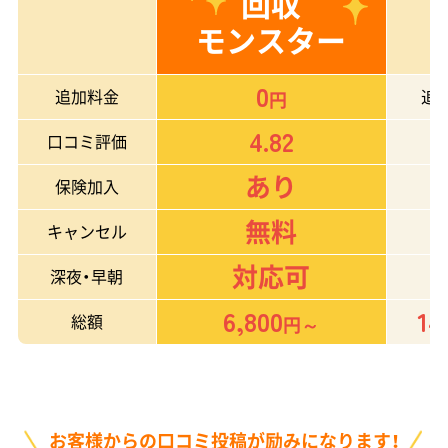
回収
モンスター
0
追加料金
追
円
4.82
口コミ評価
あり
保険加入
無料
キャンセル
対応可
深夜・早朝
6,800
14
総額
円～
お客様からの口コミ投稿が励みになります！