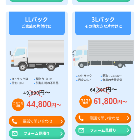
LLパック
3Lパック
ご家族の片付けに
その他大きな片付けに
4tトラック
間取り：3LDK〜
2tトラック箱
間取り：2LDK
目安：20㎥
倉庫の大量処分
目安：10㎥
引越し時の不用品
円〜
64,800
円〜
49,800
61,800
44,800
円〜
コミコミ
価格
円〜
コミコミ
価格
電話で問い合わせ
電話で問い合わせ
フォーム見積り
フォーム見積り