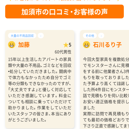
加須市の口コミ・お客様の声
大量の不用品回収
-
その他
-
加藤
石川るり子
5
60代男性
15年以上生活したアパートの家具
今回大型家具を複数処
類や大量の不用品、ゴミなどを回収
でモンスターさんに見
•処分していただきました。闘病中
をする前に他業者さん3
で体力もなかったため自分でゴミ
もりを取っておりまし
等の分類もできなかったのですが、
た予算より高くて躊躇
「大丈夫ですよ」と優しく対応して
した所4件目にモンスタ
いただき感謝しています。料金に
話で見積もりを伺い比較
ついても相談に乗っていただけて
お安い適正価格を提示
助かりました。作業をしていただ
ました
いたスタッフの皆さま、本当にあり
実際に訪問で再見積も
がとうございました。
ても最初の価格どおり
下さり正直で感謝してま