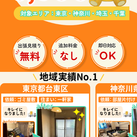
地域実績No.1
東京都台東区
神奈川
依頼：
ゴミ屋敷
住まい：
一軒家
依頼：
部屋片付け
キレイに
キレイに
なりました！
なりました！