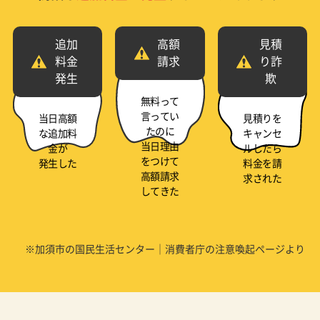
追加
高額
見積
料金
請求
り詐
発生
欺
無料って
言ってい
当日高額
見積りを
たのに
な追加料
キャンセ
当日理由
金が
ルしたら
をつけて
発生した
料金を請
高額請求
求された
してきた
※加須市の国民生活センター｜消費者庁の注意喚起ページより