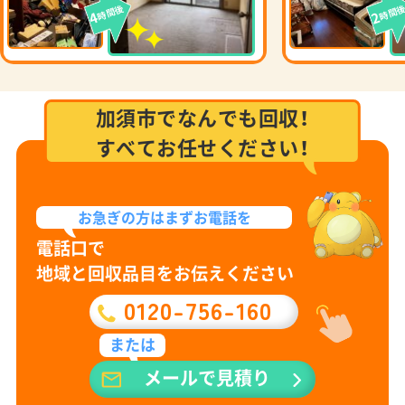
時間後
時間
4
2
加須市でなんでも回収！
すべてお任せください！
お急ぎの方は
まずお電話を
電話口で
地域と回収品目をお伝えください
0120-756-160
または
メールで見積り