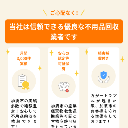
ご心配なく！
当社は信頼できる優良な不用品回収
業者です
月間
安心の
損害補
3,000件
認定許
償付き
実績
可証保
有
万が一トラブ
加須市の実績
ルが起きた
多数で経験豊
加須市の産業
際、
加須市の
富！
安心して
廃棄物収集運
お客様を守れ
不用品回収を
搬業許可証と
る準備をして
依頼できま
古物商許可証
おります！
す！
をもっている