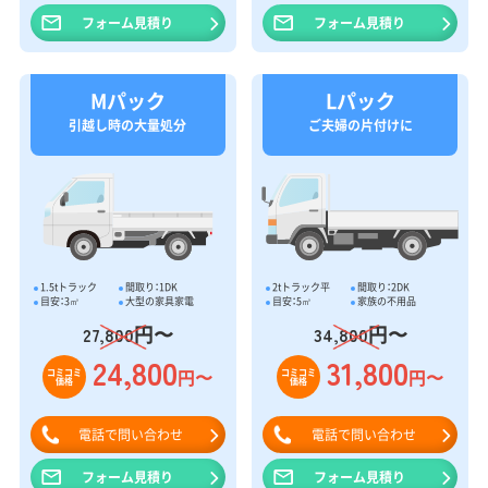
フォーム見積り
フォーム見積り
Mパック
Lパック
引越し時の大量処分
ご夫婦の片付けに
1.5tトラック
間取り：1DK
2tトラック平
間取り：2DK
目安：3㎥
大型の家具家電
目安：5㎥
家族の不用品
円〜
円〜
27,800
34,800
24,800
31,800
円〜
円〜
コミコミ
コミコミ
価格
価格
電話で問い合わせ
電話で問い合わせ
フォーム見積り
フォーム見積り