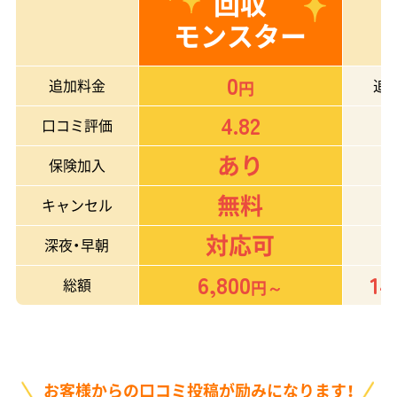
回収
モンスター
0
追加料金
追
円
4.82
口コミ評価
あり
保険加入
無料
キャンセル
対応可
深夜・早朝
6,800
14
総額
円～
お客様からの口コミ投稿が励みになります！