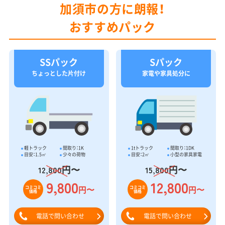
加須市の方に朗報！
おすすめパック
SSパック
Sパック
ちょっとした片付け
家電や家具処分に
軽トラック
間取り：1K
1tトラック
間取り：1DK
目安：1.5㎥
少々の荷物
目安：2㎥
小型の家具家電
円〜
円〜
12,800
15,800
9,800
12,800
円〜
円〜
コミコミ
コミコミ
価格
価格
電話で問い合わせ
電話で問い合わせ