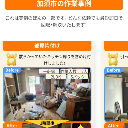
加須市の作業事例
これは実例のほんの一部です。どんな依頼でも最短即日で
回収・解決いたします！
部屋片付け
散らかっていたキッチン周りを含め片付
引
けしました！
Before
Before
一軒家
作業人数 2人
2LDK
Sパック
1時間後
After
After