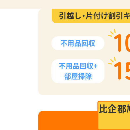
引越し・片付け割引
1
不用品回収
1
不用品回収+
部屋掃除
比企郡