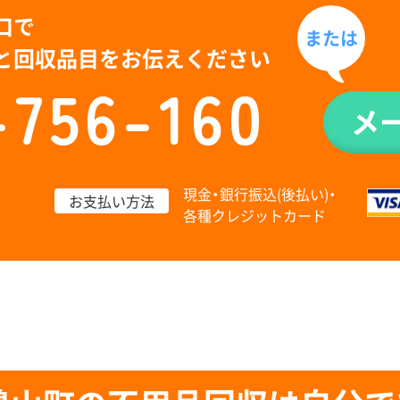
口で
または
と回収品目をお伝えください
-756-160
メ
現金・銀行振込(後払い)・
お支払い方法
各種クレジットカード