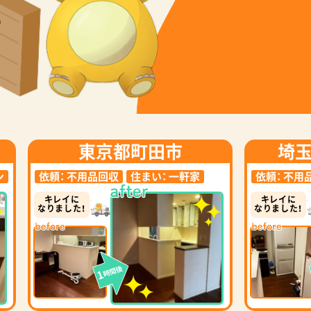
東京都町田市
埼
ン
依頼：
不用品回収
住まい：
一軒家
依頼：
不用
キレイに
キレイに
なりました！
なりました！
時間後
1