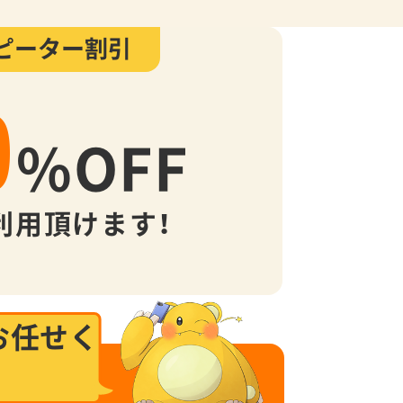
ピーター割引
0
%
OFF
利用頂けます！
お任せく