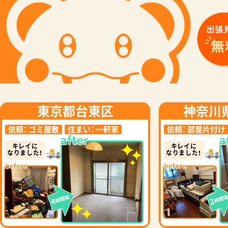
東京都台東区
神奈川
依頼：
ゴミ屋敷
住まい：
一軒家
依頼：
部屋片付け
キレイに
キレイに
なりました！
なりました！
時間後
時間
4
2