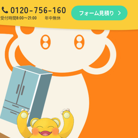
0120-756-160
フォーム見積り
品回収
生前・遺品整理
引越しゴミ回収
ゴミ屋敷
受付時間
8:00〜21:00
年中無休