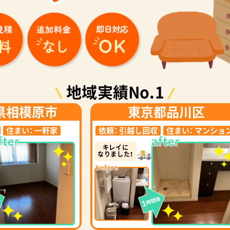
地域実績No.1
県相模原市
東京都品川区
住まい：
一軒家
依頼：
引越し回収
住まい：
マンショ
キレイに
なりました！
後
時間後
1