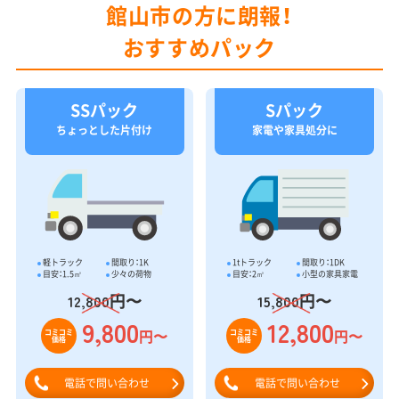
館山市の方に朗報！
おすすめパック
SSパック
Sパック
ちょっとした片付け
家電や家具処分に
軽トラック
間取り：1K
1tトラック
間取り：1DK
目安：1.5㎥
少々の荷物
目安：2㎥
小型の家具家電
円〜
円〜
12,800
15,800
9,800
12,800
円〜
円〜
コミコミ
コミコミ
価格
価格
電話で問い合わせ
電話で問い合わせ