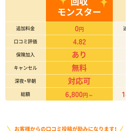
回収
モンスター
0
追加料金
追
円
4.82
口コミ評価
あり
保険加入
無料
キャンセル
対応可
深夜・早朝
6,800
14
総額
円～
お客様からの口コミ投稿が励みになります！