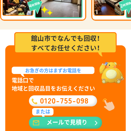
時間後
時間
4
2
館山市でなんでも回収！
すべてお任せください！
お急ぎの方は
まずお電話を
電話口で
地域と回収品目をお伝えください
0120-755-098
または
メールで見積り