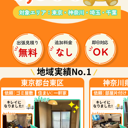
地域実績No.1
東京都台東区
神奈川
依頼：
ゴミ屋敷
住まい：
一軒家
依頼：
部屋片付け
キレイに
キレイに
なりました！
なりました！