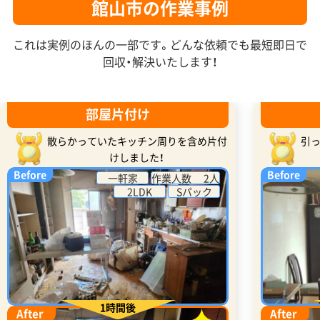
館山市の作業事例
これは実例のほんの一部です。どんな依頼でも最短即日で
回収・解決いたします！
部屋片付け
散らかっていたキッチン周りを含め片付
引
けしました！
Before
Before
一軒家
作業人数 2人
2LDK
Sパック
1時間後
After
After