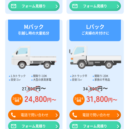
フォーム見積り
フォーム見積り
Mパック
Lパック
引越し時の大量処分
ご夫婦の片付けに
1.5tトラック
間取り：1DK
2tトラック平
間取り：2DK
目安：3㎥
大型の家具家電
目安：5㎥
家族の不用品
円〜
円〜
27,800
34,800
24,800
31,800
円〜
円〜
コミコミ
コミコミ
価格
価格
電話で問い合わせ
電話で問い合わせ
フォーム見積り
フォーム見積り