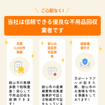
ご心配なく！
当社は信頼できる優良な不用品回収
業者です
月間
安心の
損害補
3,000件
認定許
償付き
実績
可証保
有
万が一トラブ
館山市の実績
ルが起きた
多数で経験豊
館山市の産業
際、
館山市の
富！
安心して
廃棄物収集運
お客様を守れ
不用品回収を
搬業許可証と
る準備をして
依頼できま
古物商許可証
おります！
す！
をもっている