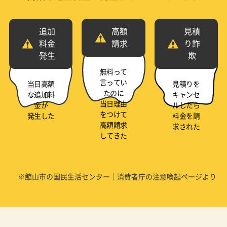
追加
高額
見積
料金
請求
り詐
発生
欺
無料って
言ってい
当日高額
見積りを
たのに
な追加料
キャンセ
当日理由
金が
ルしたら
をつけて
発生した
料金を請
高額請求
求された
してきた
※館山市の国民生活センター｜消費者庁の注意喚起ページより