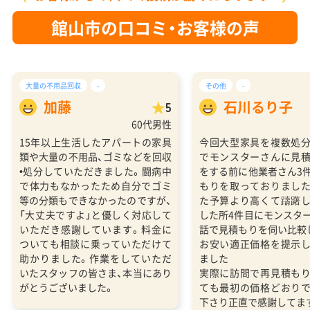
館山市の口コミ・お客様の声
大量の不用品回収
-
その他
-
加藤
石川るり子
5
60代男性
15年以上生活したアパートの家具
今回大型家具を複数処
類や大量の不用品、ゴミなどを回収
でモンスターさんに見
•処分していただきました。闘病中
をする前に他業者さん3
で体力もなかったため自分でゴミ
もりを取っておりまし
等の分類もできなかったのですが、
た予算より高くて躊躇
「大丈夫ですよ」と優しく対応して
した所4件目にモンスタ
いただき感謝しています。料金に
話で見積もりを伺い比較
ついても相談に乗っていただけて
お安い適正価格を提示
助かりました。作業をしていただ
ました
いたスタッフの皆さま、本当にあり
実際に訪問で再見積も
がとうございました。
ても最初の価格どおり
下さり正直で感謝してま