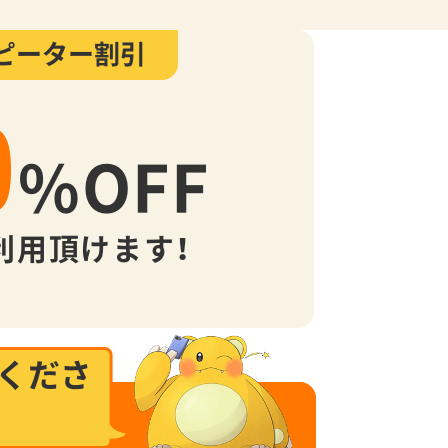
ピーター割引
0
%
OFF
利用頂けます！
くださ