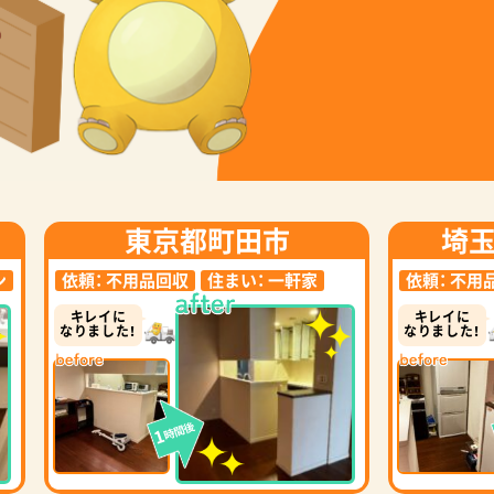
東京都町田市
埼
ン
依頼：
不用品回収
住まい：
一軒家
依頼：
不用
キレイに
キレイに
なりました！
なりました！
時間後
1