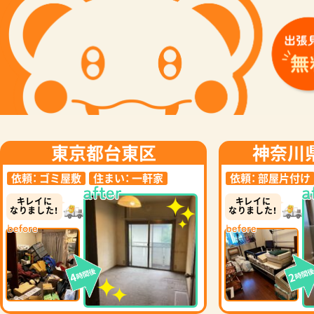
東京都台東区
神奈川
依頼：
ゴミ屋敷
住まい：
一軒家
依頼：
部屋片付け
キレイに
キレイに
なりました！
なりました！
時間後
時間
4
2