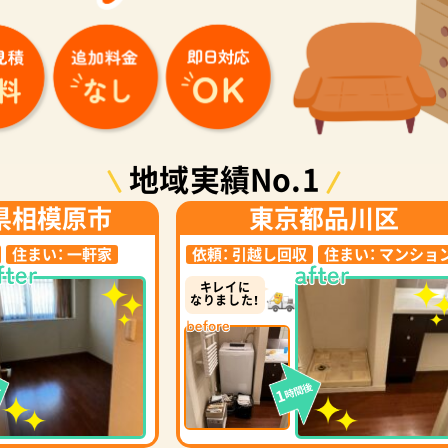
地域実績No.1
県相模原市
東京都品川区
住まい：
一軒家
依頼：
引越し回収
住まい：
マンショ
キレイに
なりました！
後
時間後
1