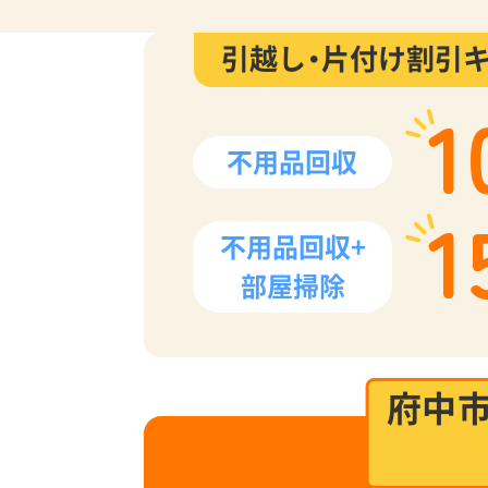
引越し・片付け割引
1
不用品回収
1
不用品回収+
部屋掃除
府中