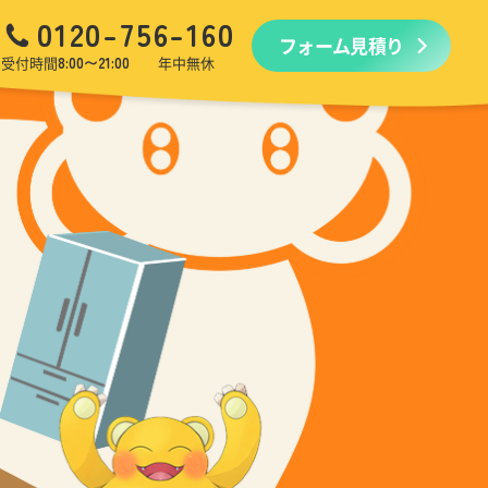
0120-756-160
フォーム見積り
品回収
生前・遺品整理
引越しゴミ回収
ゴミ屋敷
受付時間
8:00〜21:00
年中無休