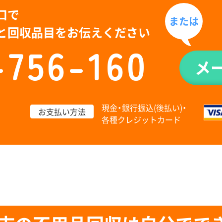
口で
または
と回収品目をお伝えください
-756-160
メ
現金・銀行振込(後払い)・
お支払い方法
各種クレジットカード