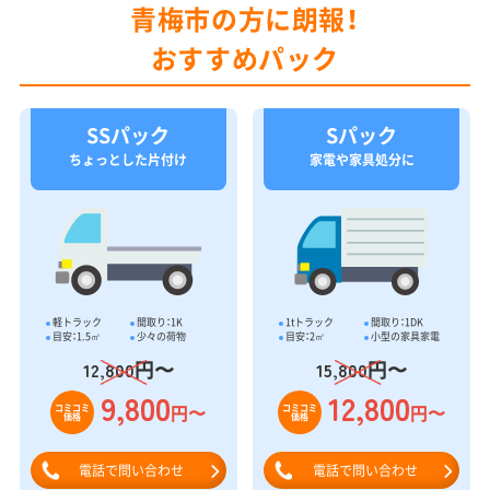
青梅市の方に朗報！
おすすめパック
SSパック
Sパック
ちょっとした片付け
家電や家具処分に
軽トラック
間取り：1K
1tトラック
間取り：1DK
目安：1.5㎥
少々の荷物
目安：2㎥
小型の家具家電
円〜
円〜
12,800
15,800
9,800
12,800
円〜
円〜
コミコミ
コミコミ
価格
価格
電話で問い合わせ
電話で問い合わせ