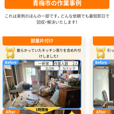
青梅市の作業事例
これは実例のほんの一部です。どんな依頼でも最短即日で
回収・解決いたします！
部屋片付け
散らかっていたキッチン周りを含め片付
引
けしました！
Before
Before
一軒家
作業人数 2人
2LDK
Sパック
1時間後
After
After