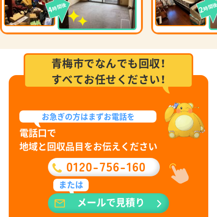
時間後
時間
4
2
青梅市でなんでも回収！
すべてお任せください！
お急ぎの方は
まずお電話を
電話口で
地域と回収品目をお伝えください
0120-756-160
または
メールで見積り