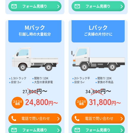
フォーム見積り
フォーム見積り
Mパック
Lパック
引越し時の大量処分
ご夫婦の片付けに
1.5tトラック
間取り：1DK
2tトラック平
間取り：2DK
目安：3㎥
大型の家具家電
目安：5㎥
家族の不用品
円〜
円〜
27,800
34,800
24,800
31,800
円〜
円〜
コミコミ
コミコミ
価格
価格
電話で問い合わせ
電話で問い合わせ
フォーム見積り
フォーム見積り