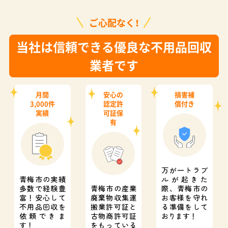
ご心配なく！
当社は信頼できる優良な不用品回収
業者です
月間
安心の
損害補
3,000件
認定許
償付き
実績
可証保
有
万が一トラブ
青梅市の実績
ルが起きた
多数で経験豊
青梅市の産業
際、
青梅市の
富！
安心して
廃棄物収集運
お客様を守れ
不用品回収を
搬業許可証と
る準備をして
依頼できま
古物商許可証
おります！
す！
をもっている