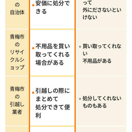
安価に処分で
って
の
外にださないとい
きる
自治体
けない
青梅市
の
不用品を買い
買い取ってくれな
リサイ
い
取ってくれる
クルシ
不用品がある
場合がある
ョップ
青梅市
引越しの際に
の
まとめて
処分してくれない
引越し
ものもある
処分できて便
業者
利