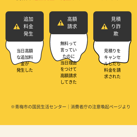
追加
高額
見積
料金
請求
り詐
発生
欺
無料って
言ってい
当日高額
見積りを
たのに
な追加料
キャンセ
当日理由
金が
ルしたら
をつけて
発生した
料金を請
高額請求
求された
してきた
※青梅市の国民生活センター｜消費者庁の注意喚起ページより