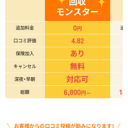
回収
モンスター
0
追加料金
追
円
4.82
口コミ評価
あり
保険加入
無料
キャンセル
対応可
深夜・早朝
6,800
14
総額
円～
お客様からの口コミ投稿が励みになります！