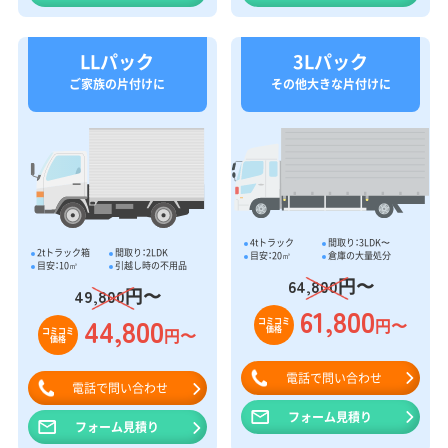
LLパック
3Lパック
ご家族の片付けに
その他大きな片付けに
4tトラック
間取り：3LDK〜
2tトラック箱
間取り：2LDK
目安：20㎥
倉庫の大量処分
目安：10㎥
引越し時の不用品
円〜
64,800
円〜
49,800
61,800
44,800
円〜
コミコミ
価格
円〜
コミコミ
価格
電話で問い合わせ
電話で問い合わせ
フォーム見積り
フォーム見積り