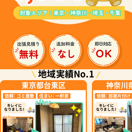
地域実績No.1
東京都台東区
神奈川
依頼：
ゴミ屋敷
住まい：
一軒家
依頼：
部屋片付け
キレイに
キレイに
なりました！
なりました！