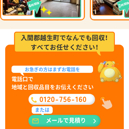
時間後
時間
4
2
入間郡越生町でなんでも回収！
すべてお任せください！
お急ぎの方は
まずお電話を
電話口で
地域と回収品目をお伝えください
0120-756-160
または
メールで見積り