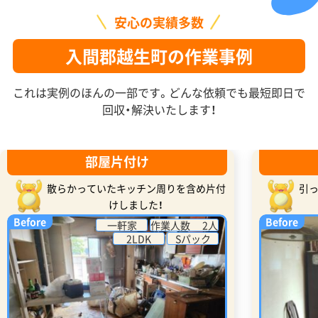
安心の実績多数
入間郡越生町の作業事例
これは実例のほんの一部です。どんな依頼でも最短即日で
回収・解決いたします！
部屋片付け
散らかっていたキッチン周りを含め片付
引
けしました！
Before
Before
一軒家
作業人数 2人
2LDK
Sパック