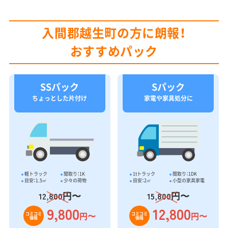
入間郡越生町の方に朗報！
おすすめパック
SSパック
Sパック
ちょっとした片付け
家電や家具処分に
軽トラック
間取り：1K
1tトラック
間取り：1DK
目安：1.5㎥
少々の荷物
目安：2㎥
小型の家具家電
円〜
円〜
12,800
15,800
9,800
12,800
円〜
円〜
コミコミ
コミコミ
価格
価格