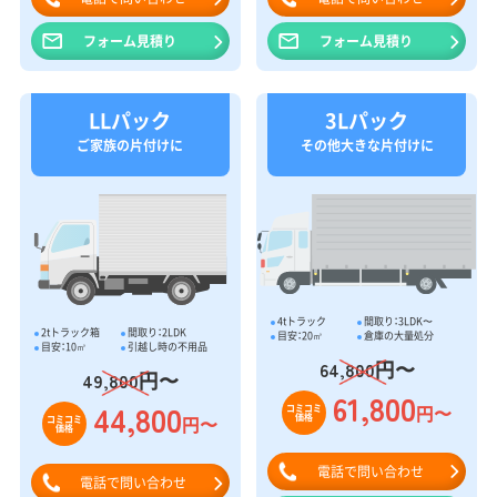
フォーム見積り
フォーム見積り
LLパック
3Lパック
ご家族の片付けに
その他大きな片付けに
4tトラック
間取り：3LDK〜
2tトラック箱
間取り：2LDK
目安：20㎥
倉庫の大量処分
目安：10㎥
引越し時の不用品
円〜
64,800
円〜
49,800
61,800
44,800
円〜
コミコミ
価格
円〜
コミコミ
価格
電話で問い合わせ
電話で問い合わせ