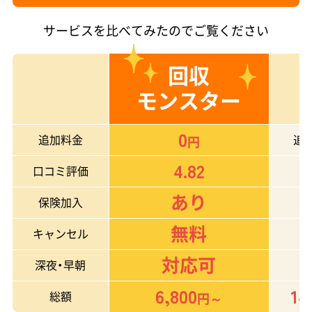
サービスを比べてみたのでご覧ください
回収
モンスター
0
追加料金
追
円
4.82
口コミ評価
あり
保険加入
無料
キャンセル
対応可
深夜・早朝
6,800
14
総額
円～