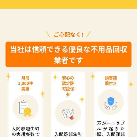
ご心配なく！
当社は信頼できる優良な不用品回収
業者です
月間
安心の
損害補
3,000件
認定許
償付き
実績
可証保
有
万が一トラブ
入間郡越生町
ルが起きた
の実績多数で
入間郡越生町
際、
入間郡越