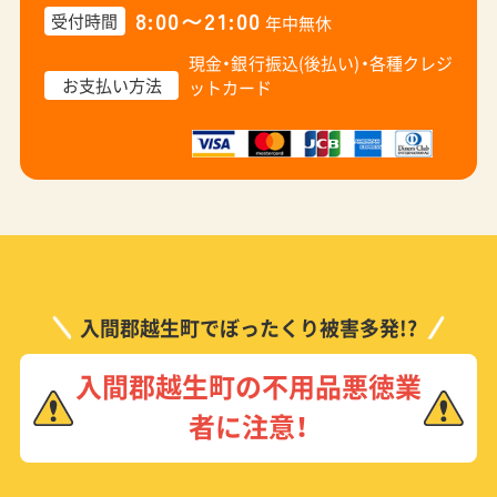
8:00〜21:00
受付時間
年中無休
現金・銀行振込(後払い)・
各種クレジ
お支払い方法
ットカード
入間郡越生町でぼったくり被害多発!?
入間郡越生町の不用品悪徳業
者に注意！