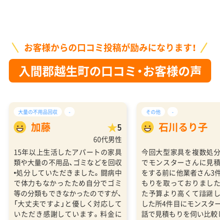
お客様からの口コミ投稿が励みになります！
入間郡越生町の口コミ・お客様の声
大量の不用品回収
-
その他
-
加藤
石川るり子
5
60代男性
15年以上生活したアパートの家具
今回大型家具を複数処
類や大量の不用品、ゴミなどを回収
でモンスターさんに見
•処分していただきました。闘病中
をする前に他業者さん3
で体力もなかったため自分でゴミ
もりを取っておりまし
等の分類もできなかったのですが、
た予算より高くて躊躇
「大丈夫ですよ」と優しく対応して
した所4件目にモンスタ
いただき感謝しています。料金に
話で見積もりを伺い比較