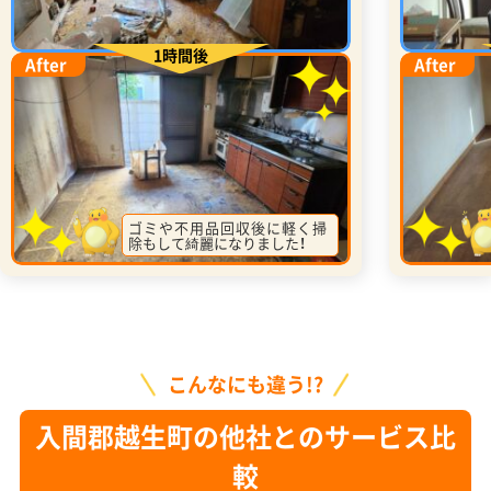
1時間後
After
After
ゴミや不用品回収後に軽く掃
除もして綺麗になりました！
こんなにも違う!?
入間郡越生町の他社とのサービス比
較