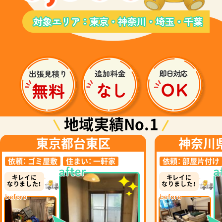
地域実績No.1
東京都台東区
神奈川
依頼：
ゴミ屋敷
住まい：
一軒家
依頼：
部屋片付け
キレイに
キレイに
なりました！
なりました！