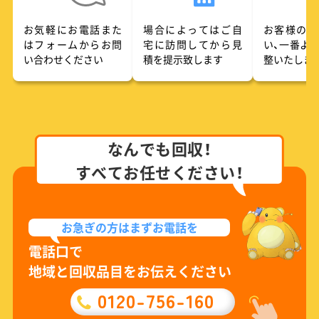
お気軽にお電話また
場合によってはご自
お客様のご
はフォームからお問
宅に訪問してから見
い、一番よ
い合わせください
積を提示致します
整いたしま
なんでも回収！
すべてお任せください！
お急ぎの方は
まずお電話を
電話口で
地域と回収品目をお伝えください
0120-756-160