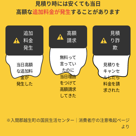
見積り時には安くても当日
高額な
追加料金が発生
することがあります
追加
高額
見積
料金
請求
り詐
発生
欺
無料って
言ってい
当日高額
見積りを
たのに
な追加料
キャンセ
当日理由
金が
ルしたら
をつけて
発生した
料金を請
高額請求
求された
してきた
※入間郡越生町の国民生活センター｜消費者庁の注意喚起ページ
より