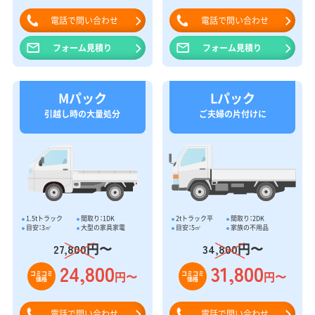
電話で問い合わせ
電話で問い合わせ
フォーム見積り
フォーム見積り
Mパック
Lパック
引越し時の大量処分
ご夫婦の片付けに
1.5tトラック
間取り：1DK
2tトラック平
間取り：2DK
目安：3㎥
大型の家具家電
目安：5㎥
家族の不用品
円〜
円〜
27,800
34,800
24,800
31,800
円〜
円〜
コミコミ
コミコミ
価格
価格
電話で問い合わせ
電話で問い合わせ