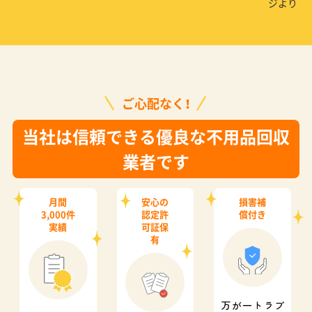
ジより
ご心配なく！
当社は信頼できる優良な不用品回収
業者です
月間
安心の
損害補
3,000件
認定許
償付き
実績
可証保
有
万が一トラブ