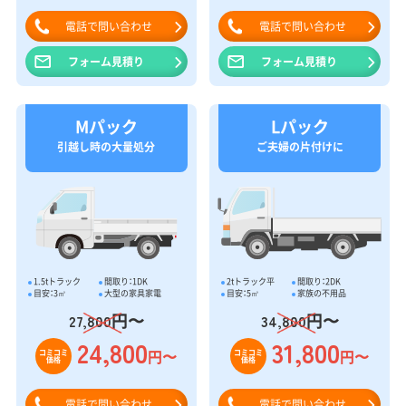
電話で問い合わせ
電話で問い合わせ
フォーム見積り
フォーム見積り
Mパック
Lパック
引越し時の大量処分
ご夫婦の片付けに
1.5tトラック
間取り：1DK
2tトラック平
間取り：2DK
目安：3㎥
大型の家具家電
目安：5㎥
家族の不用品
円〜
円〜
27,800
34,800
24,800
31,800
円〜
円〜
コミコミ
コミコミ
価格
価格
電話で問い合わせ
電話で問い合わせ