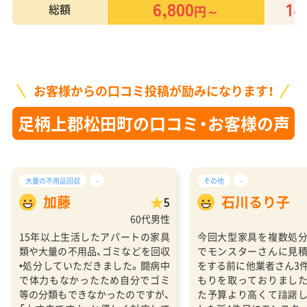
6,800
14
総額
円～
お客様からの口コミ投稿が励みになります！
足柄上郡松田町の口コミ・お客様の声
大量の不用品回収
-
その他
-
加藤
石川るり子
5
60代男性
15年以上生活したアパートの家具
今回大型家具を複数処
類や大量の不用品、ゴミなどを回収
でモンスターさんに見
•処分していただきました。闘病中
をする前に他業者さん3
で体力もなかったため自分でゴミ
もりを取っておりまし
等の分類もできなかったのですが、
た予算より高くて躊躇