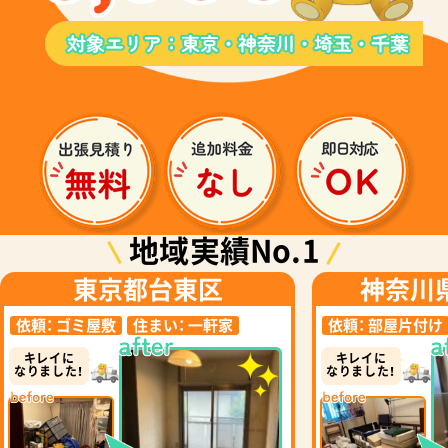
地域実績No.1
東京都台東区
神奈川
依頼：
ゴミ屋敷
住まい：
一軒家
依頼：
部屋片付け
キレイに
キレイに
なりました！
なりました！