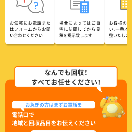
お気軽にお電話また
場合によってはご自
お客様のご
はフォームからお問
宅に訪問してから見
い、一番よ
い合わせください
積を提示致します
整いたしま
なんでも回収！
すべてお任せください！
お急ぎの方は
まずお電話を
電話口で
地域と回収品目をお伝えください