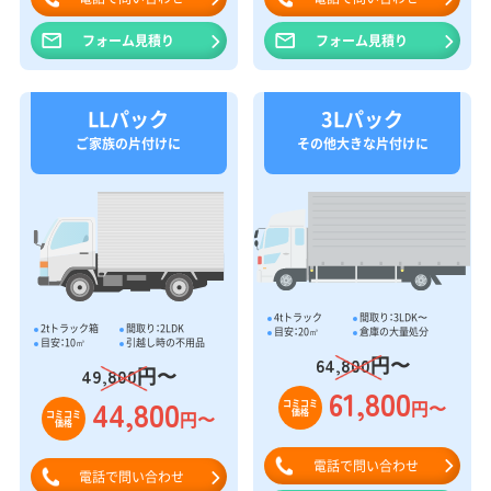
フォーム見積り
フォーム見積り
LLパック
3Lパック
ご家族の片付けに
その他大きな片付けに
4tトラック
間取り：3LDK〜
2tトラック箱
間取り：2LDK
目安：20㎥
倉庫の大量処分
目安：10㎥
引越し時の不用品
円〜
64,800
円〜
49,800
61,800
44,800
円〜
コミコミ
価格
円〜
コミコミ
価格
電話で問い合わせ
電話で問い合わせ