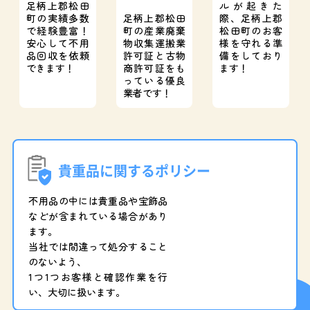
足柄上郡松田
ルが起きた
町の実績多数
足柄上郡松田
際、
足柄上郡
で経験豊富！
町の産業廃棄
松田町のお客
安心して不用
物収集運搬業
様を守れる準
品回収を依頼
許可証と
古物
備をしており
できます！
商許可証をも
ます！
っている優良
業者です！
貴重品に関するポリシー
不用品の中には貴重品や宝飾品
などが含まれている場合があり
ます。
当社では間違って処分すること
のないよう、
1つ1つお客様と確認作業を行
い、大切に扱います。