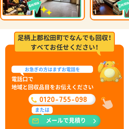
時間後
時間
4
2
足柄上郡松田町でなんでも回収！
すべてお任せください！
お急ぎの方は
まずお電話を
電話口で
地域と回収品目をお伝えください
0120-755-098
または
メールで見積り