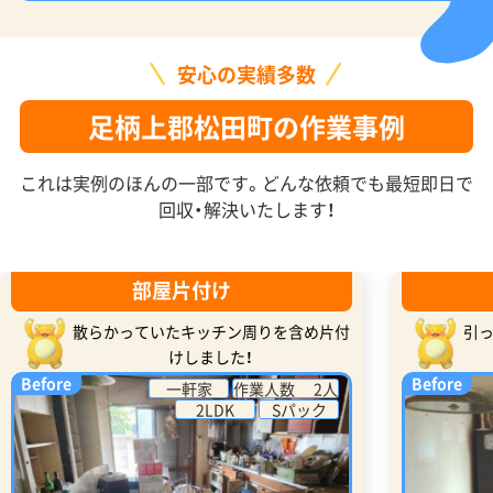
安心の実績多数
足柄上郡松田町の作業事例
これは実例のほんの一部です。どんな依頼でも最短即日で
回収・解決いたします！
部屋片付け
散らかっていたキッチン周りを含め片付
引
けしました！
Before
Before
一軒家
作業人数 2人
2LDK
Sパック