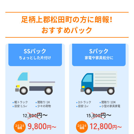
足柄上郡松田町の方に朗報！
おすすめパック
SSパック
Sパック
ちょっとした片付け
家電や家具処分に
軽トラック
間取り：1K
1tトラック
間取り：1DK
目安：1.5㎥
少々の荷物
目安：2㎥
小型の家具家電
円〜
円〜
12,800
15,800
9,800
12,800
円〜
円〜
コミコミ
コミコミ
価格
価格