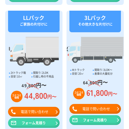
LLパック
3Lパック
ご家族の片付けに
その他大きな片付けに
4tトラック
間取り：3LDK〜
2tトラック箱
間取り：2LDK
目安：20㎥
倉庫の大量処分
目安：10㎥
引越し時の不用品
円〜
64,800
円〜
49,800
61,800
44,800
円〜
コミコミ
価格
円〜
コミコミ
価格
電話で問い合わせ
電話で問い合わせ
フォーム見積り
フォーム見積り