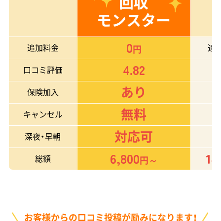
回収
モンスター
0
追加料金
追
円
4.82
口コミ評価
あり
保険加入
無料
キャンセル
対応可
深夜・早朝
6,800
14
総額
円～
お客様からの口コミ投稿が励みになります！