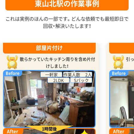
東山北駅の作業事例
これは実例のほんの一部です。どんな依頼でも最短即日で
回収・解決いたします！
部屋片付け
散らかっていたキッチン周りを含め片付
引
けしました！
Before
Before
一軒家
作業人数 2人
2LDK
Sパック
1時間後
After
After