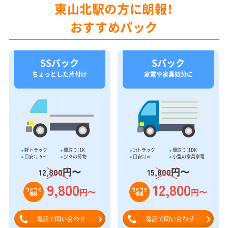
東山北駅の方に朗報！
おすすめパック
SSパック
Sパック
ちょっとした片付け
家電や家具処分に
軽トラック
間取り：1K
1tトラック
間取り：1DK
目安：1.5㎥
少々の荷物
目安：2㎥
小型の家具家電
円〜
円〜
12,800
15,800
9,800
12,800
円〜
円〜
コミコミ
コミコミ
価格
価格
電話で問い合わせ
電話で問い合わせ