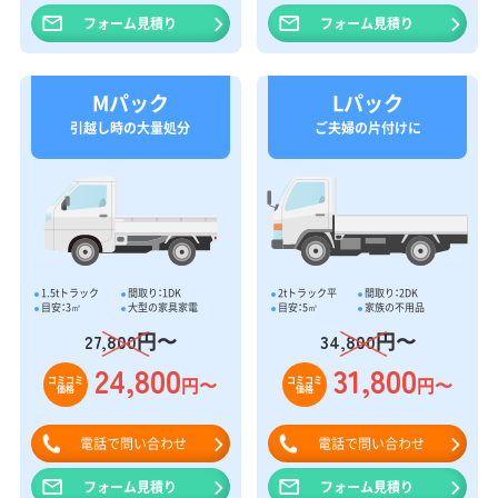
フォーム見積り
フォーム見積り
Mパック
Lパック
引越し時の大量処分
ご夫婦の片付けに
1.5tトラック
間取り：1DK
2tトラック平
間取り：2DK
目安：3㎥
大型の家具家電
目安：5㎥
家族の不用品
円〜
円〜
27,800
34,800
24,800
31,800
円〜
円〜
コミコミ
コミコミ
価格
価格
電話で問い合わせ
電話で問い合わせ
フォーム見積り
フォーム見積り