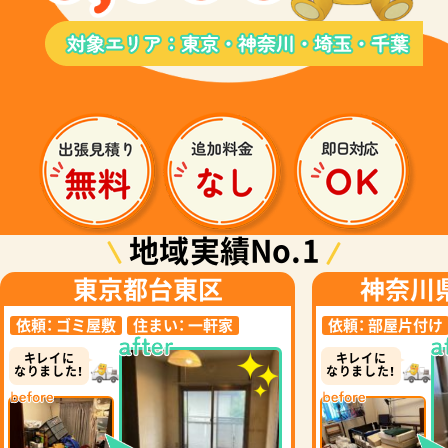
地域実績No.1
東京都台東区
神奈川
依頼：
ゴミ屋敷
住まい：
一軒家
依頼：
部屋片付け
キレイに
キレイに
なりました！
なりました！