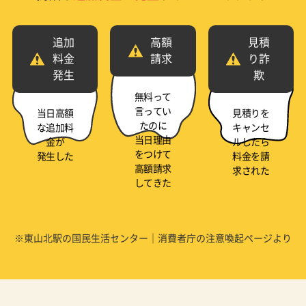
追加
高額
見積
料金
請求
り詐
発生
欺
無料って
言ってい
当日高額
見積りを
たのに
な追加料
キャンセ
当日理由
金が
ルしたら
をつけて
発生した
料金を請
高額請求
求された
してきた
※東山北駅の国民生活センター｜消費者庁の注意喚起ページより