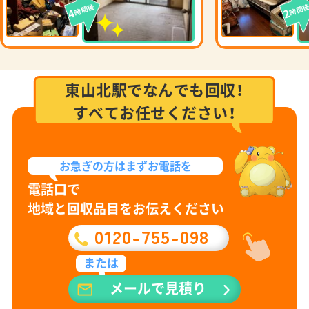
時間後
時間
4
2
東山北駅でなんでも回収！
すべてお任せください！
お急ぎの方は
まずお電話を
電話口で
地域と回収品目をお伝えください
0120-755-098
または
メールで見積り