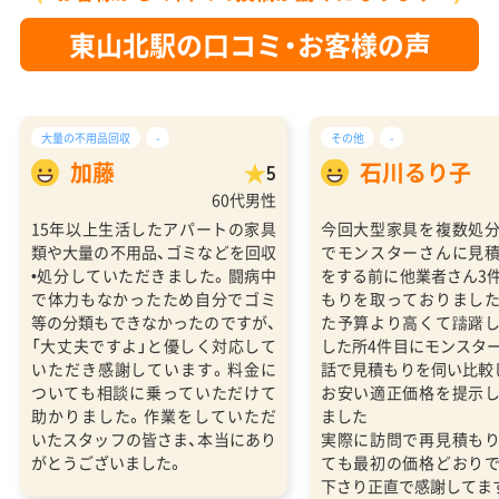
東山北駅の口コミ・お客様の声
大量の不用品回収
-
その他
-
加藤
石川るり子
5
60代男性
15年以上生活したアパートの家具
今回大型家具を複数処
類や大量の不用品、ゴミなどを回収
でモンスターさんに見
•処分していただきました。闘病中
をする前に他業者さん3
で体力もなかったため自分でゴミ
もりを取っておりまし
等の分類もできなかったのですが、
た予算より高くて躊躇
「大丈夫ですよ」と優しく対応して
した所4件目にモンスタ
いただき感謝しています。料金に
話で見積もりを伺い比較
ついても相談に乗っていただけて
お安い適正価格を提示
助かりました。作業をしていただ
ました
いたスタッフの皆さま、本当にあり
実際に訪問で再見積も
がとうございました。
ても最初の価格どおり
下さり正直で感謝してま