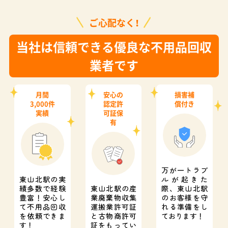
ご心配なく！
当社は信頼できる優良な不用品回収
業者です
月間
安心の
損害補
3,000件
認定許
償付き
実績
可証保
有
万が一トラブ
東山北駅の実
ルが起きた
績多数で経験
東山北駅の産
際、
東山北駅
豊富！
安心し
業廃棄物収集
のお客様を守
て不用品回収
運搬業許可証
れる準備をし
を依頼できま
と
古物商許可
ております！
す！
証をもってい