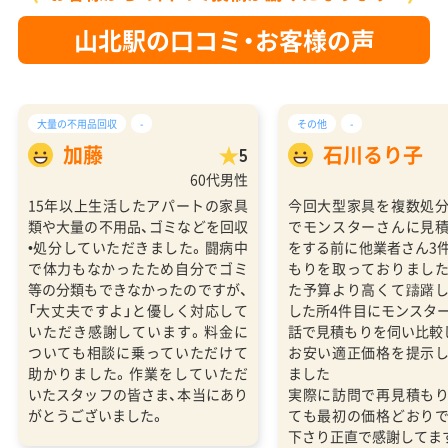
山北駅の口コミ・お客様の声
大量の不用品回収
-
その他
-
加藤
石川るり子
5
60代男性
15年以上生活したアパートの家具
今回大型家具を複数処
類や大量の不用品、ゴミなどを回収
でモンスターさんに見
•処分していただきました。闘病中
をする前に他業者さん3
で体力もなかったため自分でゴミ
もりを取っておりまし
等の分類もできなかったのですが、
た予算より高くて躊躇
「大丈夫ですよ」と優しく対応して
した所4件目にモンスタ
いただき感謝しています。料金に
話で見積もりを伺い比較
ついても相談に乗っていただけて
お安い適正価格を提示
助かりました。作業をしていただ
ました
いたスタッフの皆さま、本当にあり
実際に訪問で再見積も
がとうございました。
ても最初の価格どおり
下さり正直で感謝してま