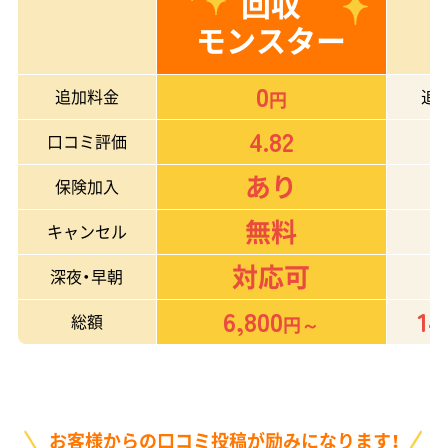
回収
モンスター
0
追加料金
追
円
4.82
口コミ評価
あり
保険加入
無料
キャンセル
対応可
深夜・早朝
6,800
14
総額
円～
お客様からの口コミ投稿が励みになります！