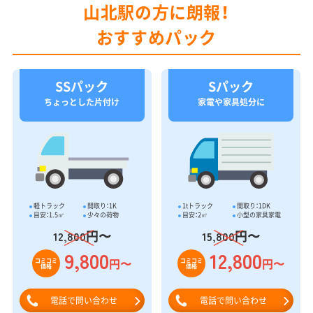
山北駅の方に朗報！
おすすめパック
SSパック
Sパック
ちょっとした片付け
家電や家具処分に
軽トラック
間取り：1K
1tトラック
間取り：1DK
目安：1.5㎥
少々の荷物
目安：2㎥
小型の家具家電
円〜
円〜
12,800
15,800
9,800
12,800
円〜
円〜
コミコミ
コミコミ
価格
価格
電話で問い合わせ
電話で問い合わせ