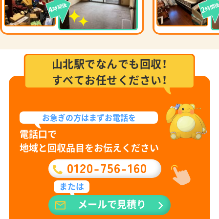
時間後
時間
4
2
山北駅でなんでも回収！
すべてお任せください！
お急ぎの方は
まずお電話を
電話口で
地域と回収品目をお伝えください
0120-756-160
または
メールで見積り