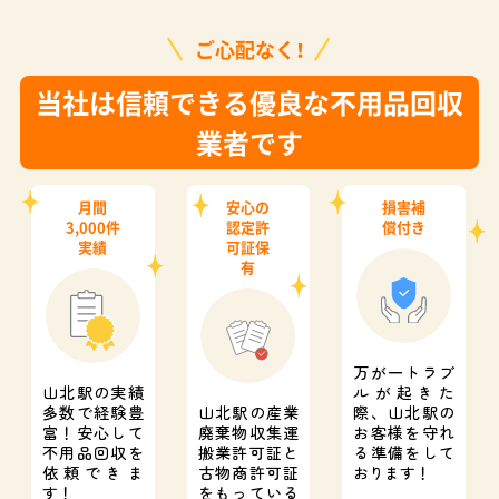
ご心配なく！
当社は信頼できる優良な不用品回収
業者です
月間
安心の
損害補
3,000件
認定許
償付き
実績
可証保
有
万が一トラブ
山北駅の実績
ルが起きた
多数で経験豊
山北駅の産業
際、
山北駅の
富！
安心して
廃棄物収集運
お客様を守れ
不用品回収を
搬業許可証と
る準備をして
依頼できま
古物商許可証
おります！
す！
をもっている