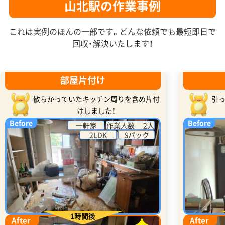
山北駅の作業事例
これは実例のほんの一部です。どんな依頼でも最短即日で
回収・解決いたします！
部屋片付け
散らかっていたキッチン周りを含め片付
引
けしました！
Before
Before
一軒家
作業人数 2人
2LDK
Sパック
1時間後
After
After