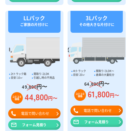
LLパック
3Lパック
ご家族の片付けに
その他大きな片付けに
4tトラック
間取り：3LDK〜
2tトラック箱
間取り：2LDK
目安：20㎥
倉庫の大量処分
目安：10㎥
引越し時の不用品
円〜
64,800
円〜
49,800
61,800
44,800
円〜
コミコミ
価格
円〜
コミコミ
価格
電話で問い合わせ
電話で問い合わせ
フォーム見積り
フォーム見積り