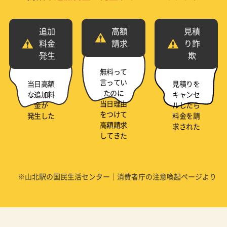
追加
高額
見積
料金
請求
り詐
発生
欺
無料って
言ってい
当日高額
見積りを
たのに
な追加料
キャンセ
当日理由
金が
ルしたら
をつけて
発生した
料金を請
高額請求
求された
してきた
※山北駅の国民生活センター｜消費者庁の注意喚起ページより