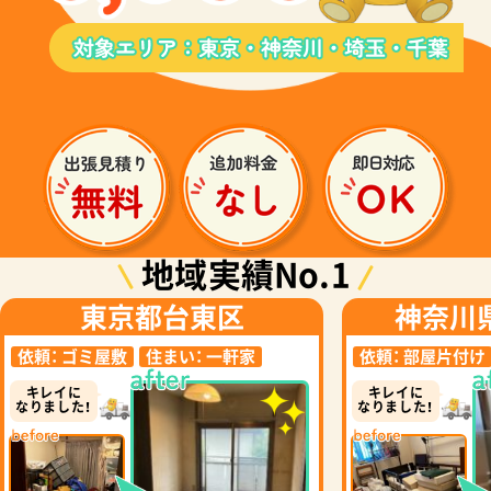
地域実績No.1
東京都台東区
神奈川
依頼：
ゴミ屋敷
住まい：
一軒家
依頼：
部屋片付け
キレイに
キレイに
なりました！
なりました！