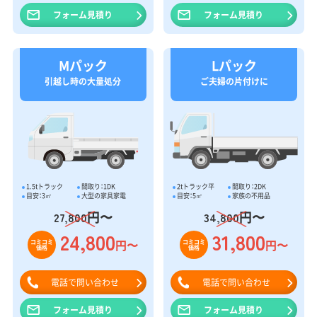
フォーム見積り
フォーム見積り
Mパック
Lパック
引越し時の大量処分
ご夫婦の片付けに
1.5tトラック
間取り：1DK
2tトラック平
間取り：2DK
目安：3㎥
大型の家具家電
目安：5㎥
家族の不用品
円〜
円〜
27,800
34,800
24,800
31,800
円〜
円〜
コミコミ
コミコミ
価格
価格
電話で問い合わせ
電話で問い合わせ
フォーム見積り
フォーム見積り