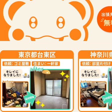
東京都台東区
神奈川
依頼：
ゴミ屋敷
住まい：
一軒家
依頼：
部屋片付け
キレイに
キレイに
なりました！
なりました！
時間後
時間
4
2