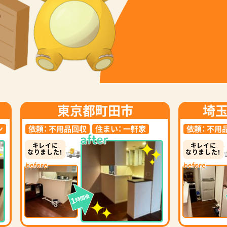
東京都町田市
埼
ン
依頼：
不用品回収
住まい：
一軒家
依頼：
不用
キレイに
キレイに
なりました！
なりました！
時間後
1