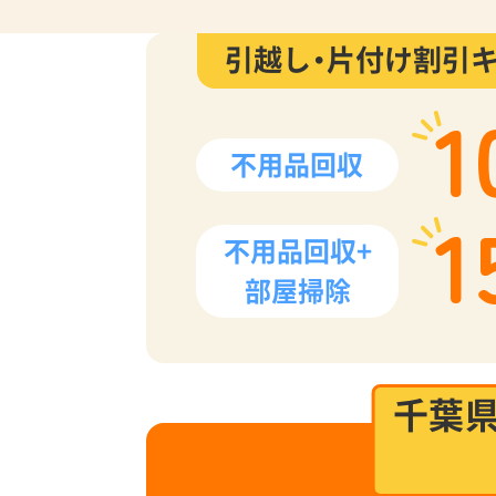
引越し・片付け割引
1
不用品回収
1
不用品回収+
部屋掃除
千葉