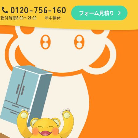
0120-756-160
フォーム見積り
品回収
生前・遺品整理
引越しゴミ回収
ゴミ屋敷
受付時間
8:00〜21:00
年中無休