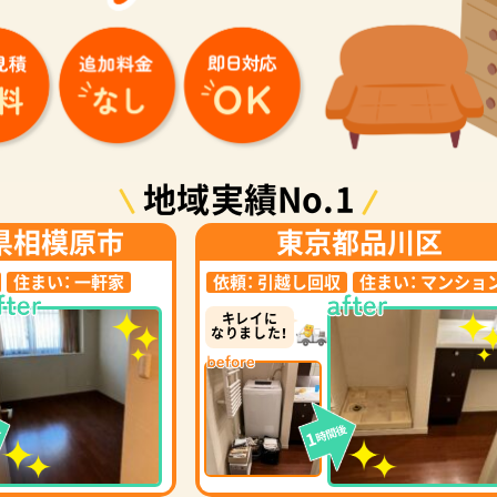
地域実績No.1
県相模原市
東京都品川区
住まい：
一軒家
依頼：
引越し回収
住まい：
マンショ
キレイに
なりました！
後
時間後
1