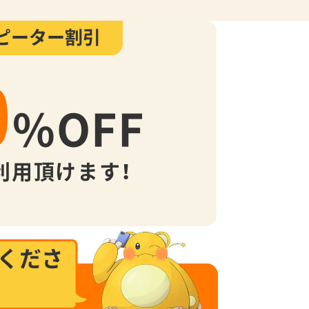
ピーター割引
0
%
OFF
利用頂けます！
くださ