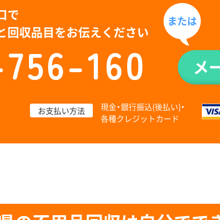
口で
または
と回収品目をお伝えください
-756-160
メ
現金・銀行振込(後払い)・
お支払い方法
各種クレジットカード