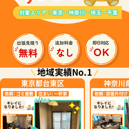
地域実績No.1
東京都台東区
神奈川
依頼：
ゴミ屋敷
住まい：
一軒家
依頼：
部屋片付け
キレイに
キレイに
なりました！
なりました！