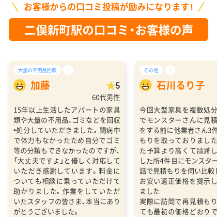
お客様からの口コミ投稿が励みになります！
二俣新町駅の口コミ・お客様の声
大量の不用品回収
-
その他
-
加藤
石川るり子
5
60代男性
15年以上生活したアパートの家具
今回大型家具を複数処
類や大量の不用品、ゴミなどを回収
でモンスターさんに見
•処分していただきました。闘病中
をする前に他業者さん3
で体力もなかったため自分でゴミ
もりを取っておりまし
等の分類もできなかったのですが、
た予算より高くて躊躇
「大丈夫ですよ」と優しく対応して
した所4件目にモンスタ
いただき感謝しています。料金に
話で見積もりを伺い比較
ついても相談に乗っていただけて
お安い適正価格を提示
助かりました。作業をしていただ
ました
いたスタッフの皆さま、本当にあり
実際に訪問で再見積も
がとうございました。
ても最初の価格どおり