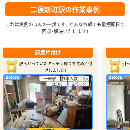
二俣新町駅の作業事例
これは実例のほんの一部です。どんな依頼でも最短即日で
回収・解決いたします！
部屋片付け
散らかっていたキッチン周りを含め片付
引
けしました！
Before
Before
一軒家
作業人数 2人
2LDK
Sパック