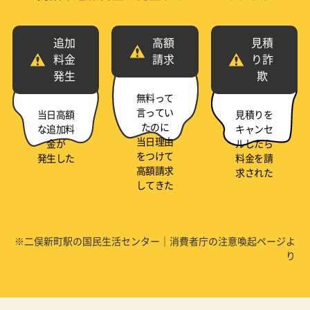
追加
高額
見積
料金
請求
り詐
発生
欺
無料って
言ってい
当日高額
見積りを
たのに
な追加料
キャンセ
当日理由
金が
ルしたら
をつけて
発生した
料金を請
高額請求
求された
してきた
※二俣新町駅の国民生活センター｜消費者庁の注意喚起ページよ
り