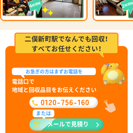
時間後
時間
4
2
二俣新町駅でなんでも回収！
すべてお任せください！
お急ぎの方は
まずお電話を
電話口で
地域と回収品目をお伝えください
0120-756-160
または
メールで見積り