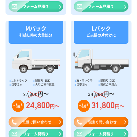
フォーム見積り
フォーム見積り
Mパック
Lパック
引越し時の大量処分
ご夫婦の片付けに
1.5tトラック
間取り：1DK
2tトラック平
間取り：2DK
目安：3㎥
大型の家具家電
目安：5㎥
家族の不用品
円〜
円〜
27,800
34,800
24,800
31,800
円〜
円〜
コミコミ
コミコミ
価格
価格
電話で問い合わせ
電話で問い合わせ
フォーム見積り
フォーム見積り