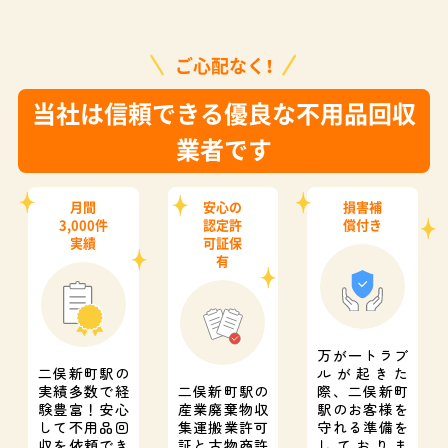
ご心配なく！
当社は信頼できる優良な不用品回収
業者です
月間
安心の
損害補
3,000件
認定許
償付き
実績
可証保
有
万が一トラブ
二俣新町駅の
ルが起きた
実績多数で経
二俣新町駅の
際、
二俣新町
験豊富！
安心
産業廃棄物収
駅のお客様を
して不用品回
集運搬業許可
守れる準備を
収を依頼でき
証と
古物商許
しておりま