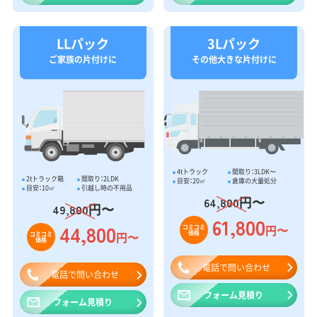
LLパック
3Lパック
ご家族の片付けに
その他大きな片付けに
4tトラック
間取り：3LDK〜
2tトラック箱
間取り：2LDK
目安：20㎥
倉庫の大量処分
目安：10㎥
引越し時の不用品
円〜
64,800
円〜
49,800
61,800
44,800
円〜
コミコミ
価格
円〜
コミコミ
価格
電話で問い合わせ
電話で問い合わせ
フォーム見積り
フォーム見積り