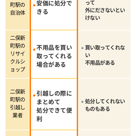
安価に処分で
って
町駅の
外にださないとい
きる
自治体
けない
二俣新
町駅の
不用品を買い
買い取ってくれな
リサイ
い
取ってくれる
クルシ
不用品がある
場合がある
ョップ
二俣新
引越しの際に
町駅の
まとめて
処分してくれない
引越し
ものもある
処分できて便
業者
利