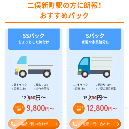
二俣新町駅の方に朗報！
おすすめパック
SSパック
Sパック
ちょっとした片付け
家電や家具処分に
軽トラック
間取り：1K
1tトラック
間取り：1DK
目安：1.5㎥
少々の荷物
目安：2㎥
小型の家具家電
円〜
円〜
12,800
15,800
9,800
12,800
円〜
円〜
コミコミ
コミコミ
価格
価格
電話で問い合わせ
電話で問い合わせ