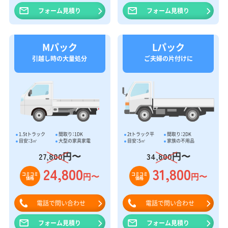
フォーム見積り
フォーム見積り
Mパック
Lパック
引越し時の大量処分
ご夫婦の片付けに
1.5tトラック
間取り：1DK
2tトラック平
間取り：2DK
目安：3㎥
大型の家具家電
目安：5㎥
家族の不用品
円〜
円〜
27,800
34,800
24,800
31,800
円〜
円〜
コミコミ
コミコミ
価格
価格
電話で問い合わせ
電話で問い合わせ
フォーム見積り
フォーム見積り