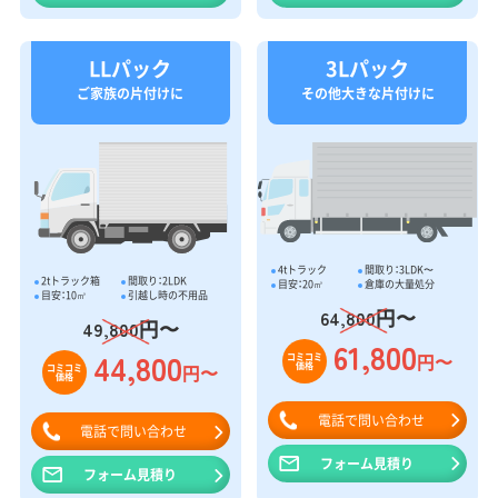
LLパック
3Lパック
ご家族の片付けに
その他大きな片付けに
4tトラック
間取り：3LDK〜
2tトラック箱
間取り：2LDK
目安：20㎥
倉庫の大量処分
目安：10㎥
引越し時の不用品
円〜
64,800
円〜
49,800
61,800
44,800
円〜
コミコミ
価格
円〜
コミコミ
価格
電話で問い合わせ
電話で問い合わせ
フォーム見積り
フォーム見積り