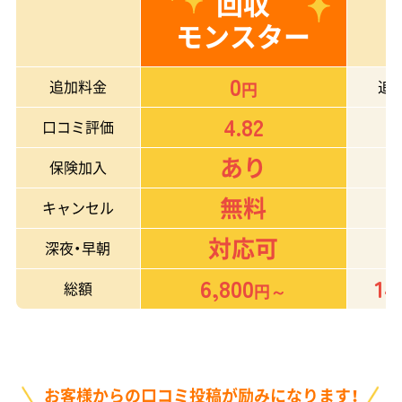
回収
モンスター
0
追加料金
追
円
4.82
口コミ評価
あり
保険加入
無料
キャンセル
対応可
深夜・早朝
6,800
14
総額
円～
お客様からの口コミ投稿が励みになります！