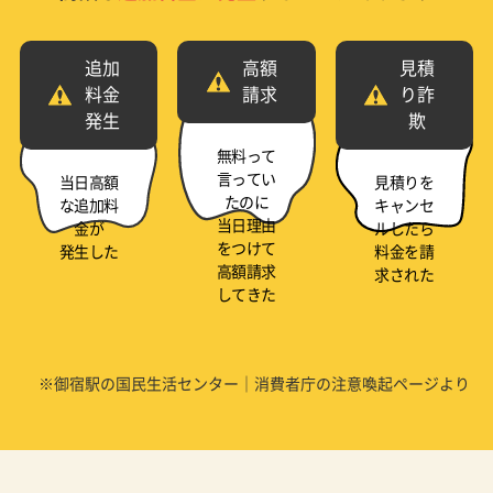
追加
高額
見積
料金
請求
り詐
発生
欺
無料って
言ってい
当日高額
見積りを
たのに
な追加料
キャンセ
当日理由
金が
ルしたら
をつけて
発生した
料金を請
高額請求
求された
してきた
※御宿駅の国民生活センター｜消費者庁の注意喚起ページより