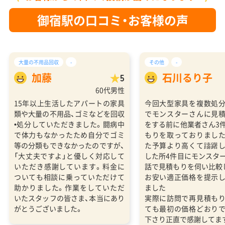
御宿駅の口コミ・お客様の声
大量の不用品回収
-
その他
-
加藤
石川るり子
5
60代男性
15年以上生活したアパートの家具
今回大型家具を複数処
類や大量の不用品、ゴミなどを回収
でモンスターさんに見
•処分していただきました。闘病中
をする前に他業者さん3
で体力もなかったため自分でゴミ
もりを取っておりまし
等の分類もできなかったのですが、
た予算より高くて躊躇
「大丈夫ですよ」と優しく対応して
した所4件目にモンスタ
いただき感謝しています。料金に
話で見積もりを伺い比較
ついても相談に乗っていただけて
お安い適正価格を提示
助かりました。作業をしていただ
ました
いたスタッフの皆さま、本当にあり
実際に訪問で再見積も
がとうございました。
ても最初の価格どおり
下さり正直で感謝してま