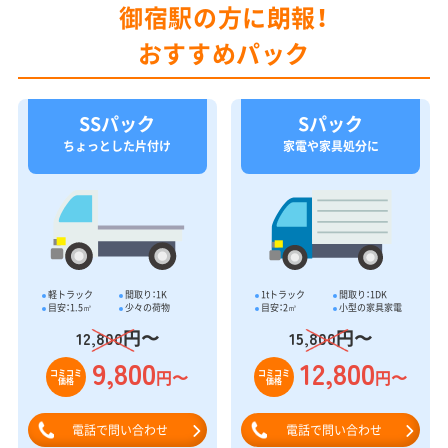
御宿駅の方に朗報！
おすすめパック
SSパック
Sパック
ちょっとした片付け
家電や家具処分に
軽トラック
間取り：1K
1tトラック
間取り：1DK
目安：1.5㎥
少々の荷物
目安：2㎥
小型の家具家電
円〜
円〜
12,800
15,800
9,800
12,800
円〜
円〜
コミコミ
コミコミ
価格
価格
電話で問い合わせ
電話で問い合わせ