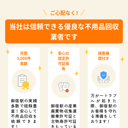
ご心配なく！
当社は信頼できる優良な不用品回収
業者です
月間
安心の
損害補
3,000件
認定許
償付き
実績
可証保
有
万が一トラブ
御宿駅の実績
ルが起きた
多数で経験豊
御宿駅の産業
際、
御宿駅の
富！
安心して
廃棄物収集運
お客様を守れ
不用品回収を
搬業許可証と
る準備をして
依頼できま
古物商許可証
おります！
す！
をもっている