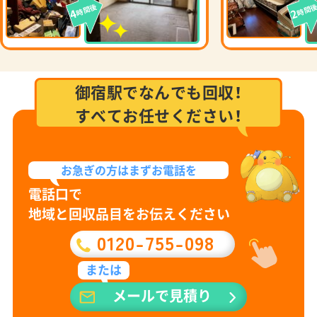
時間後
時間
4
2
御宿駅でなんでも回収！
すべてお任せください！
お急ぎの方は
まずお電話を
電話口で
地域と回収品目をお伝えください
0120-755-098
または
メールで見積り