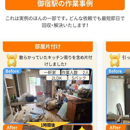
御宿駅の作業事例
これは実例のほんの一部です。どんな依頼でも最短即日で
回収・解決いたします！
部屋片付け
散らかっていたキッチン周りを含め片付
引
けしました！
Before
Before
一軒家
作業人数 2人
2LDK
Sパック
1時間後
After
After