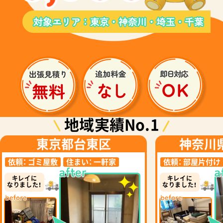
地域実績No.1
東京都台東区
神奈川
依頼：
ゴミ屋敷
住まい：
一軒家
依頼：
部屋片付け
キレイに
キレイに
なりました！
なりました！