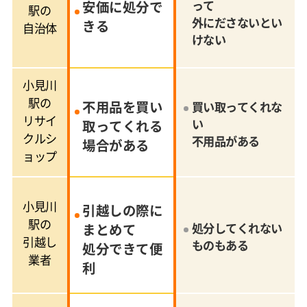
安価に処分で
って
駅の
外にださないとい
きる
自治体
けない
小見川
駅の
不用品を買い
買い取ってくれな
リサイ
い
取ってくれる
クルシ
不用品がある
場合がある
ョップ
小見川
引越しの際に
駅の
まとめて
処分してくれない
引越し
ものもある
処分できて便
業者
利