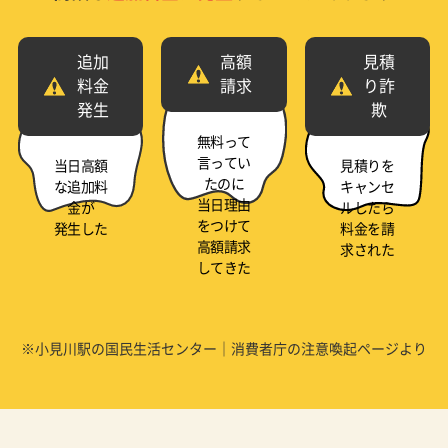
追加
高額
見積
料金
請求
り詐
発生
欺
無料って
言ってい
当日高額
見積りを
たのに
な追加料
キャンセ
当日理由
金が
ルしたら
をつけて
発生した
料金を請
高額請求
求された
してきた
※小見川駅の国民生活センター｜消費者庁の注意喚起ページより