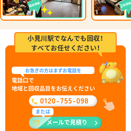
時間後
時間
4
2
小見川駅でなんでも回収！
すべてお任せください！
お急ぎの方は
まずお電話を
電話口で
地域と回収品目をお伝えください
0120-755-098
または
メールで見積り