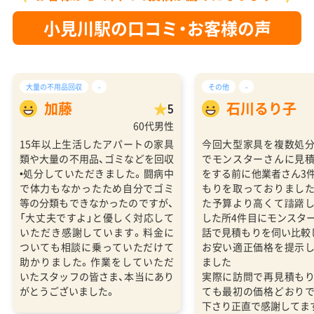
小見川駅の口コミ・お客様の声
大量の不用品回収
-
その他
-
加藤
石川るり子
5
60代男性
15年以上生活したアパートの家具
今回大型家具を複数処
類や大量の不用品、ゴミなどを回収
でモンスターさんに見
•処分していただきました。闘病中
をする前に他業者さん3
で体力もなかったため自分でゴミ
もりを取っておりまし
等の分類もできなかったのですが、
た予算より高くて躊躇
「大丈夫ですよ」と優しく対応して
した所4件目にモンスタ
いただき感謝しています。料金に
話で見積もりを伺い比較
ついても相談に乗っていただけて
お安い適正価格を提示
助かりました。作業をしていただ
ました
いたスタッフの皆さま、本当にあり
実際に訪問で再見積も
がとうございました。
ても最初の価格どおり
下さり正直で感謝してま