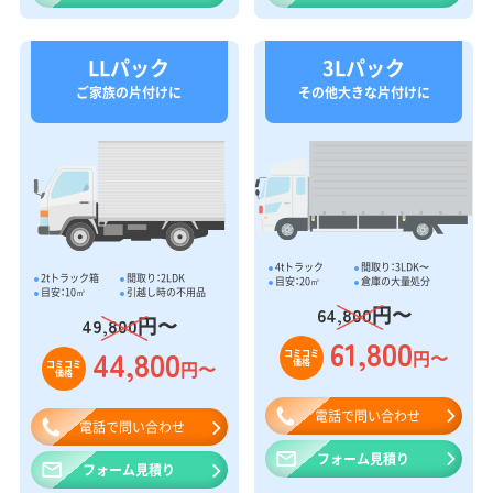
LLパック
3Lパック
ご家族の片付けに
その他大きな片付けに
4tトラック
間取り：3LDK〜
2tトラック箱
間取り：2LDK
目安：20㎥
倉庫の大量処分
目安：10㎥
引越し時の不用品
円〜
64,800
円〜
49,800
61,800
44,800
円〜
コミコミ
価格
円〜
コミコミ
価格
電話で問い合わせ
電話で問い合わせ
フォーム見積り
フォーム見積り