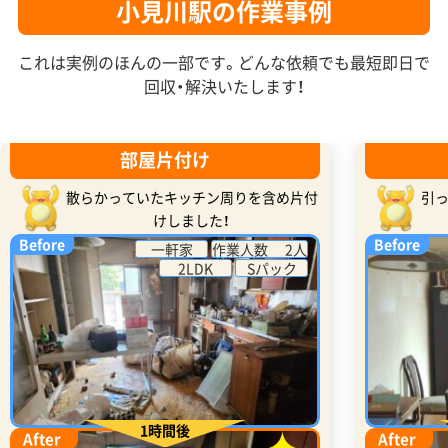
小見川駅の作業事例
これは実例のほんの一部です。どんな依頼でも最短即日で
回収・解決いたします！
部屋片付け
散らかっていたキッチン周りを含め片付
引
けしました！
Before
Before
一軒家
作業人数 2人
2LDK
Sパック
1時間後
After
After