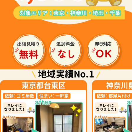
地域実績No.1
東京都台東区
神奈川
依頼：
ゴミ屋敷
住まい：
一軒家
依頼：
部屋片付け
キレイに
キレイに
なりました！
なりました！