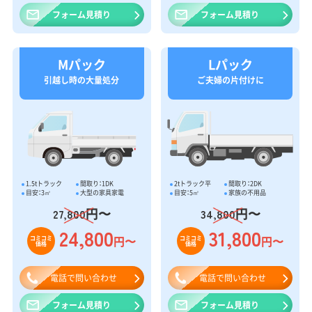
フォーム見積り
フォーム見積り
Mパック
Lパック
引越し時の大量処分
ご夫婦の片付けに
1.5tトラック
間取り：1DK
2tトラック平
間取り：2DK
目安：3㎥
大型の家具家電
目安：5㎥
家族の不用品
円〜
円〜
27,800
34,800
24,800
31,800
円〜
円〜
コミコミ
コミコミ
価格
価格
電話で問い合わせ
電話で問い合わせ
フォーム見積り
フォーム見積り