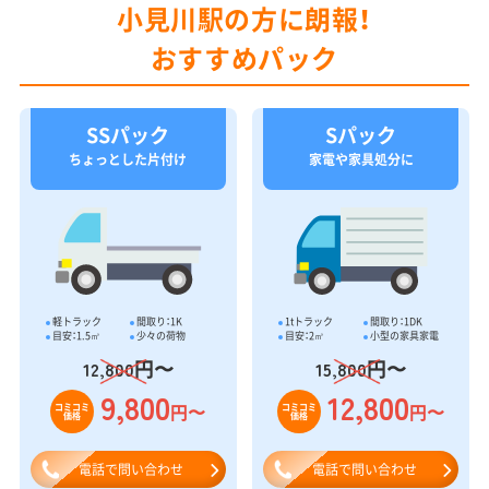
小見川駅の方に朗報！
おすすめパック
SSパック
Sパック
ちょっとした片付け
家電や家具処分に
軽トラック
間取り：1K
1tトラック
間取り：1DK
目安：1.5㎥
少々の荷物
目安：2㎥
小型の家具家電
円〜
円〜
12,800
15,800
9,800
12,800
円〜
円〜
コミコミ
コミコミ
価格
価格
電話で問い合わせ
電話で問い合わせ