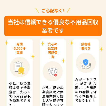
ご心配なく！
当社は信頼できる優良な不用品回収
業者です
月間
安心の
損害補
3,000件
認定許
償付き
実績
可証保
有
万が一トラブ
小見川駅の実
ルが起きた
績多数で経験
小見川駅の産
際、
小見川駅
豊富！
安心し
業廃棄物収集
のお客様を守
て不用品回収
運搬業許可証
れる準備をし
を依頼できま
と
古物商許可
ております！
す！
証をもってい