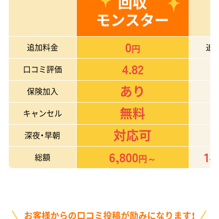
回収
モンスター
0
追加料金
追
円
4.82
口コミ評価
あり
保険加入
無料
キャンセル
対応可
深夜・早朝
6,800
14
総額
円～
お客様からの口コミ投稿が励みになります！