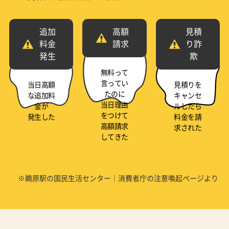
追加
高額
見積
料金
請求
り詐
発生
欺
無料って
言ってい
当日高額
見積りを
たのに
な追加料
キャンセ
当日理由
金が
ルしたら
をつけて
発生した
料金を請
高額請求
求された
してきた
※鵜原駅の国民生活センター｜消費者庁の注意喚起ページより