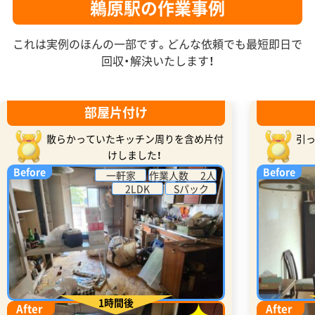
鵜原駅の作業事例
これは実例のほんの一部です。どんな依頼でも最短即日で
回収・解決いたします！
部屋片付け
散らかっていたキッチン周りを含め片付
引
けしました！
Before
Before
一軒家
作業人数 2人
2LDK
Sパック
1時間後
After
After