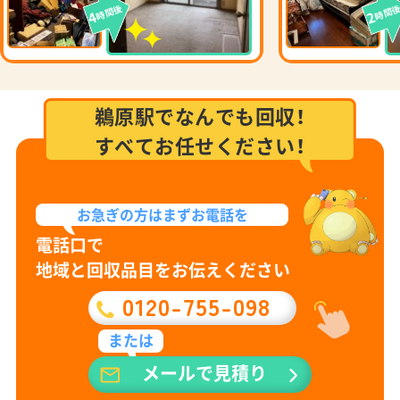
時間後
時間
4
2
鵜原駅でなんでも回収！
すべてお任せください！
お急ぎの方は
まずお電話を
電話口で
地域と回収品目をお伝えください
0120-755-098
または
メールで見積り