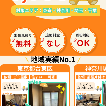
地域実績No.1
東京都台東区
神奈川
依頼：
ゴミ屋敷
住まい：
一軒家
依頼：
部屋片付け
キレイに
キレイに
なりました！
なりました！