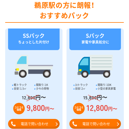
鵜原駅の方に朗報！
おすすめパック
SSパック
Sパック
ちょっとした片付け
家電や家具処分に
軽トラック
間取り：1K
1tトラック
間取り：1DK
目安：1.5㎥
少々の荷物
目安：2㎥
小型の家具家電
円〜
円〜
12,800
15,800
9,800
12,800
円〜
円〜
コミコミ
コミコミ
価格
価格
電話で問い合わせ
電話で問い合わせ