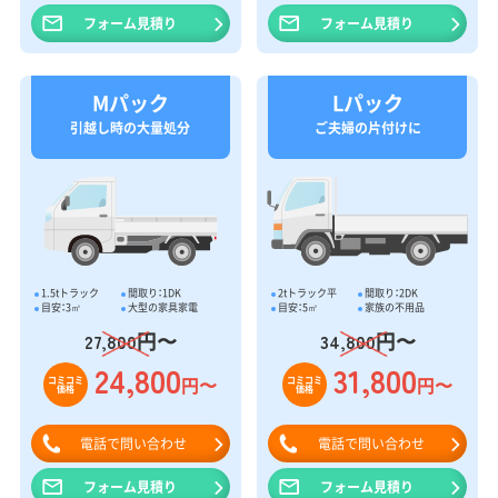
フォーム見積り
フォーム見積り
Mパック
Lパック
引越し時の大量処分
ご夫婦の片付けに
1.5tトラック
間取り：1DK
2tトラック平
間取り：2DK
目安：3㎥
大型の家具家電
目安：5㎥
家族の不用品
円〜
円〜
27,800
34,800
24,800
31,800
円〜
円〜
コミコミ
コミコミ
価格
価格
電話で問い合わせ
電話で問い合わせ
フォーム見積り
フォーム見積り