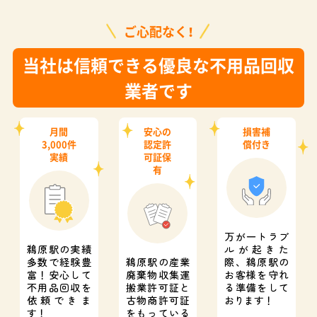
ご心配なく！
当社は信頼できる優良な不用品回収
業者です
月間
安心の
損害補
3,000件
認定許
償付き
実績
可証保
有
万が一トラブ
鵜原駅の実績
ルが起きた
多数で経験豊
鵜原駅の産業
際、
鵜原駅の
富！
安心して
廃棄物収集運
お客様を守れ
不用品回収を
搬業許可証と
る準備をして
依頼できま
古物商許可証
おります！
す！
をもっている