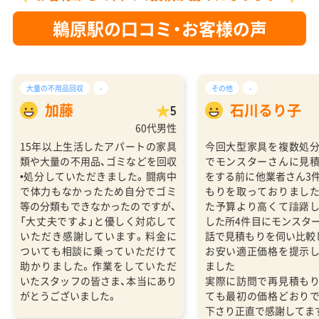
鵜原駅の口コミ・お客様の声
大量の不用品回収
-
その他
-
加藤
石川るり子
5
60代男性
15年以上生活したアパートの家具
今回大型家具を複数処
類や大量の不用品、ゴミなどを回収
でモンスターさんに見
•処分していただきました。闘病中
をする前に他業者さん3
で体力もなかったため自分でゴミ
もりを取っておりまし
等の分類もできなかったのですが、
た予算より高くて躊躇
「大丈夫ですよ」と優しく対応して
した所4件目にモンスタ
いただき感謝しています。料金に
話で見積もりを伺い比較
ついても相談に乗っていただけて
お安い適正価格を提示
助かりました。作業をしていただ
ました
いたスタッフの皆さま、本当にあり
実際に訪問で再見積も
がとうございました。
ても最初の価格どおり
下さり正直で感謝してま