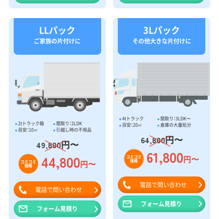
LLパック
3Lパック
ご家族の片付けに
その他大きな片付けに
4tトラック
間取り：3LDK〜
2tトラック箱
間取り：2LDK
目安：20㎥
倉庫の大量処分
目安：10㎥
引越し時の不用品
円〜
64,800
円〜
49,800
61,800
44,800
円〜
コミコミ
価格
円〜
コミコミ
価格
電話で問い合わせ
電話で問い合わせ
フォーム見積り
フォーム見積り