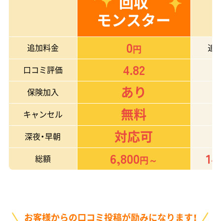
回収
モンスター
0
追加料金
追
円
4.82
口コミ評価
あり
保険加入
無料
キャンセル
対応可
深夜・早朝
6,800
14
総額
円～
お客様からの口コミ投稿が励みになります！