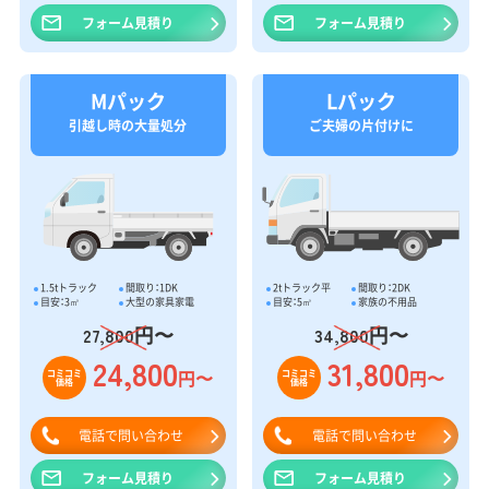
フォーム見積り
フォーム見積り
Mパック
Lパック
引越し時の大量処分
ご夫婦の片付けに
1.5tトラック
間取り：1DK
2tトラック平
間取り：2DK
目安：3㎥
大型の家具家電
目安：5㎥
家族の不用品
円〜
円〜
27,800
34,800
24,800
31,800
円〜
円〜
コミコミ
コミコミ
価格
価格
電話で問い合わせ
電話で問い合わせ
フォーム見積り
フォーム見積り