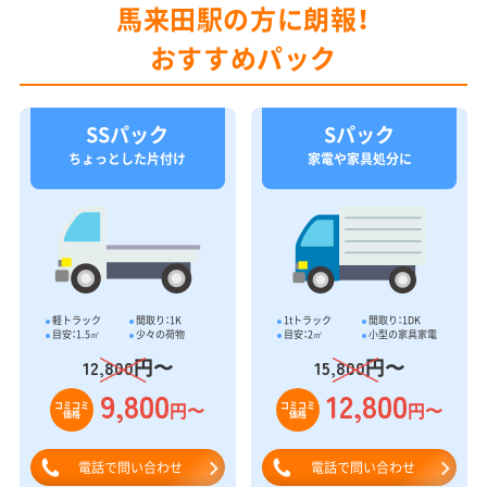
馬来田駅の方に朗報！
おすすめパック
SSパック
Sパック
ちょっとした片付け
家電や家具処分に
軽トラック
間取り：1K
1tトラック
間取り：1DK
目安：1.5㎥
少々の荷物
目安：2㎥
小型の家具家電
円〜
円〜
12,800
15,800
9,800
12,800
円〜
円〜
コミコミ
コミコミ
価格
価格
電話で問い合わせ
電話で問い合わせ