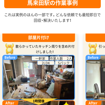
馬来田駅の作業事例
これは実例のほんの一部です。どんな依頼でも最短即日で
回収・解決いたします！
部屋片付け
散らかっていたキッチン周りを含め片付
引
けしました！
Before
Before
一軒家
作業人数 2人
2LDK
Sパック
1時間後
After
After