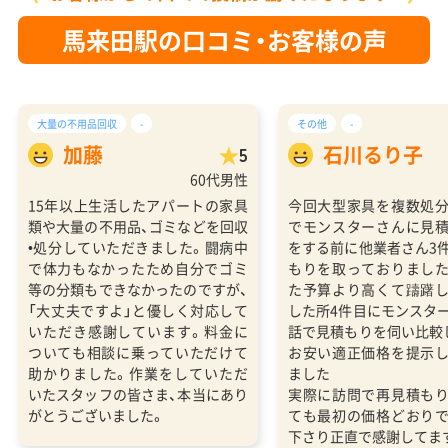
馬来田駅の口コミ・お客様の声
大量の不用品回収
-
その他
-
加藤
石川るり子
5
60代男性
15年以上生活したアパートの家具
今回大型家具を複数処
類や大量の不用品、ゴミなどを回収
でモンスターさんに見
•処分していただきました。闘病中
をする前に他業者さん3
で体力もなかったため自分でゴミ
もりを取っておりまし
等の分類もできなかったのですが、
た予算より高くて躊躇
「大丈夫ですよ」と優しく対応して
した所4件目にモンスタ
いただき感謝しています。料金に
話で見積もりを伺い比較
ついても相談に乗っていただけて
お安い適正価格を提示
助かりました。作業をしていただ
ました
いたスタッフの皆さま、本当にあり
実際に訪問で再見積も
がとうございました。
ても最初の価格どおり
下さり正直で感謝してま