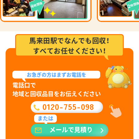
時間後
時間
4
2
馬来田駅でなんでも回収！
すべてお任せください！
お急ぎの方は
まずお電話を
電話口で
地域と回収品目をお伝えください
0120-755-098
または
メールで見積り