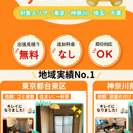
地域実績No.1
東京都台東区
神奈川
依頼：
ゴミ屋敷
住まい：
一軒家
依頼：
部屋片付け
キレイに
キレイに
なりました！
なりました！