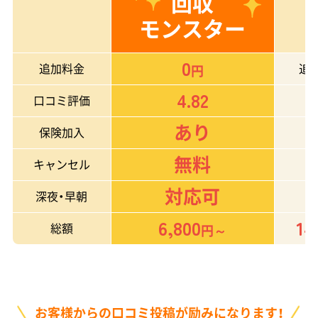
回収
モンスター
0
追加料金
追
円
4.82
口コミ評価
あり
保険加入
無料
キャンセル
対応可
深夜・早朝
6,800
14
総額
円～
お客様からの口コミ投稿が励みになります！