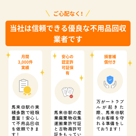
ご心配なく！
当社は信頼できる優良な不用品回収
業者です
月間
安心の
損害補
3,000件
認定許
償付き
実績
可証保
有
万が一トラブ
馬来田駅の実
ルが起きた
績多数で経験
馬来田駅の産
際、
馬来田駅
豊富！
安心し
業廃棄物収集
のお客様を守
て不用品回収
運搬業許可証
れる準備をし
を依頼できま
と
古物商許可
ております！
す！
証をもってい