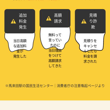
追加
高額
見積
料金
請求
り詐
発生
欺
無料って
言ってい
当日高額
見積りを
たのに
な追加料
キャンセ
当日理由
金が
ルしたら
をつけて
発生した
料金を請
高額請求
求された
してきた
※馬来田駅の国民生活センター｜消費者庁の注意喚起ページより